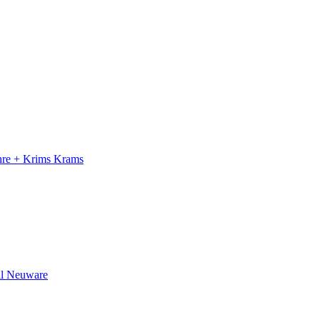
ahre + Krims Krams
il Neuware