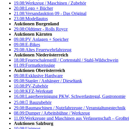
19.08:
Werkzeug / Maschinen / Zubehör
20.08:
Lego + Bücher
21.08:
Versandauktion 09 - Das Original
23.08:
Modellautos
Auktionen Burgenland
29.08:
Oldtimer - Rolls Royce
Auktionen Kärnten
09.08:
PV Anlagen + Speicher
09.08:
E-Bikes
29.08:
Altes Feuerwehrfahrzeug
Auktionen Niederösterreich
18.08:
Feuerschalengrill / Cortenstahl / Stahl-Wildschwein
01.09:
Formatkreissäge
Auktionen Oberösterreich
09.08:
Exklusive Hardware
09.08:
Stapler / Anhänger / Dieseltank
10.08:
PV-Zubehör
10.08:
KFZ-Werkstatt
16.08:
Lagerbereinigung PKW, Schwerlastregal, Gastronomie
25.08:

Bauzubehör
29.08:
Baumaschinen / Nutzfahrzeuge / Veranstaltungstechnik
08.09:
Dumper / Arbeitsbühne / Werkzeug
11.09:
Werkzeuge und Maschinen aus Verlassenschaft – Großte
Auktionen Salzburg
10.08:
Unimog