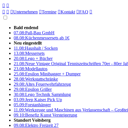





Unternehmen

Termine

Kontakt

FAQ

Bald endend
07.08:
Pall-Bau GmbH
08.08:
Küchenmessersets ab 1€
Neu eingestellt
11.08:
Haushalt / Socken
13.08:
Messersets
20.08:
Lego + Bücher
21.08:
Neue Vintage Original Tenniszeitschriften 70er - 80er J
23.08:
Modellautos
25.08:
Epsilon Minibagger + Dumper
28.08:
Werkstattschränke
29.08:
Altes Feuerwehrfahrzeug
29.08:
Epsilon Griller
30.08:
Lego Technik Sammlung
03.09:
Jeep Kaiser Pick Up
05.09:
Forstanhänger
11.09:
Werkzeuge und Maschinen aus Verlassenschaft – Großte
09.10:
Benefiz Kunst Versteigerung
Standort Voitsberg
09.08:
Elektro Freizeit 27