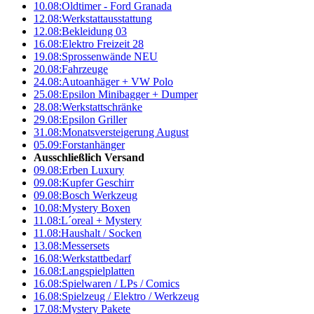
10.08:
Oldtimer - Ford Granada
12.08:
Werkstattausstattung
12.08:
Bekleidung 03
16.08:
Elektro Freizeit 28
19.08:
Sprossenwände NEU
20.08:
Fahrzeuge
24.08:
Autoanhäger + VW Polo
25.08:
Epsilon Minibagger + Dumper
28.08:
Werkstattschränke
29.08:
Epsilon Griller
31.08:
Monatsversteigerung August
05.09:
Forstanhänger
Ausschließlich Versand
09.08:
Erben Luxury
09.08:
Kupfer Geschirr
09.08:
Bosch Werkzeug
10.08:
Mystery Boxen
11.08:
L´oreal + Mystery
11.08:
Haushalt / Socken
13.08:
Messersets
16.08:
Werkstattbedarf
16.08:
Langspielplatten
16.08:
Spielwaren / LPs / Comics
16.08:
Spielzeug / Elektro / Werkzeug
17.08:
Mystery Pakete