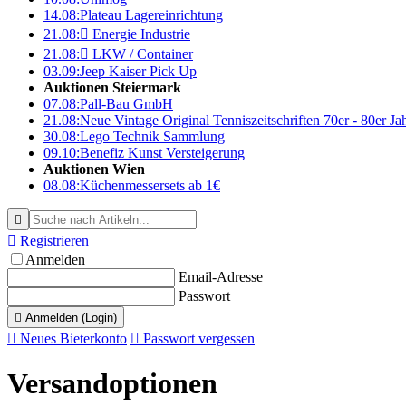
14.08:
Plateau Lagereinrichtung
21.08:

Energie Industrie
21.08:

LKW / Container
03.09:
Jeep Kaiser Pick Up
Auktionen Steiermark
07.08:
Pall-Bau GmbH
21.08:
Neue Vintage Original Tenniszeitschriften 70er - 80er J
30.08:
Lego Technik Sammlung
09.10:
Benefiz Kunst Versteigerung
Auktionen Wien
08.08:
Küchenmessersets ab 1€


Registrieren
Anmelden
Email-Adresse
Passwort

Anmelden (Login)

Neues Bieterkonto

Passwort vergessen
Versandoptionen