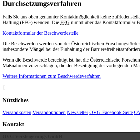
Durchsetzungsverfahren
Falls Sie aus oben genannter Kontaktmöglichkeit keine zufriedenstell
Haftung (FFG) wenden. Die
FFG
nimmt über das Kontaktformular B
Kontaktformular der Beschwerdestelle
Die Beschwerden werden von der Österreichischen Forschungsförderu
insbesondere Mängel bei der Einhaltung der Barrierefreiheitsanforde
Wenn die Beschwerde berechtigt ist, hat die Österreichische Forsc
Maßnahmen vorzuschlagen, die der Beseitigung der vorliegenden Mä
Weitere Informationen zum Beschwerdeverfahren

Nützliches
Versandkosten
Versandoptionen
Newsletter
ÖVG-Facebook-Seite
ÖV
Kontakt
ÖVG Versteigerungs GmbH