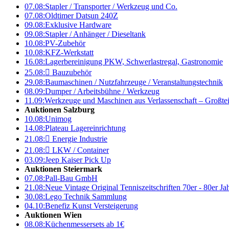
07.08:
Stapler / Transporter / Werkzeug und Co.
07.08:
Oldtimer Datsun 240Z
09.08:
Exklusive Hardware
09.08:
Stapler / Anhänger / Dieseltank
10.08:
PV-Zubehör
10.08:
KFZ-Werkstatt
16.08:
Lagerbereinigung PKW, Schwerlastregal, Gastronomie
25.08:

Bauzubehör
29.08:
Baumaschinen / Nutzfahrzeuge / Veranstaltungstechnik
08.09:
Dumper / Arbeitsbühne / Werkzeug
11.09:
Werkzeuge und Maschinen aus Verlassenschaft – Großte
Auktionen Salzburg
10.08:
Unimog
14.08:
Plateau Lagereinrichtung
21.08:

Energie Industrie
21.08:

LKW / Container
03.09:
Jeep Kaiser Pick Up
Auktionen Steiermark
07.08:
Pall-Bau GmbH
21.08:
Neue Vintage Original Tenniszeitschriften 70er - 80er J
30.08:
Lego Technik Sammlung
04.10:
Benefiz Kunst Versteigerung
Auktionen Wien
08.08:
Küchenmessersets ab 1€