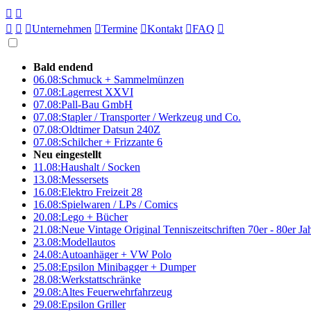





Unternehmen

Termine

Kontakt

FAQ

Bald endend
06.08:
Schmuck + Sammelmünzen
07.08:
Lagerrest XXVI
07.08:
Pall-Bau GmbH
07.08:
Stapler / Transporter / Werkzeug und Co.
07.08:
Oldtimer Datsun 240Z
07.08:
Schilcher + Frizzante 6
Neu eingestellt
11.08:
Haushalt / Socken
13.08:
Messersets
16.08:
Elektro Freizeit 28
16.08:
Spielwaren / LPs / Comics
20.08:
Lego + Bücher
21.08:
Neue Vintage Original Tenniszeitschriften 70er - 80er J
23.08:
Modellautos
24.08:
Autoanhäger + VW Polo
25.08:
Epsilon Minibagger + Dumper
28.08:
Werkstattschränke
29.08:
Altes Feuerwehrfahrzeug
29.08:
Epsilon Griller