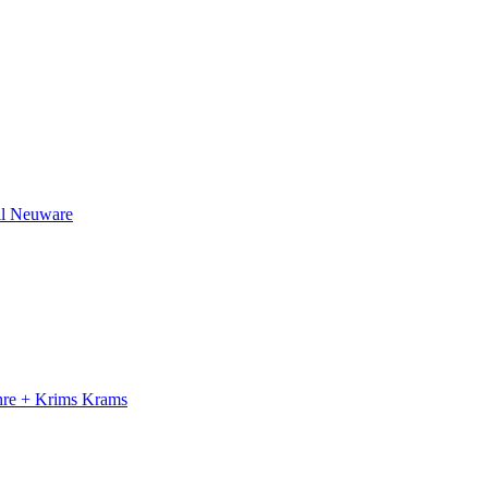
il Neuware
ahre + Krims Krams