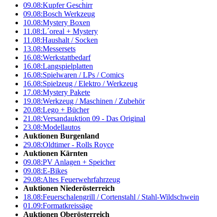
09.08:
Kupfer Geschirr
09.08:
Bosch Werkzeug
10.08:
Mystery Boxen
11.08:
L´oreal + Mystery
11.08:
Haushalt / Socken
13.08:
Messersets
16.08:
Werkstattbedarf
16.08:
Langspielplatten
16.08:
Spielwaren / LPs / Comics
16.08:
Spielzeug / Elektro / Werkzeug
17.08:
Mystery Pakete
19.08:
Werkzeug / Maschinen / Zubehör
20.08:
Lego + Bücher
21.08:
Versandauktion 09 - Das Original
23.08:
Modellautos
Auktionen Burgenland
29.08:
Oldtimer - Rolls Royce
Auktionen Kärnten
09.08:
PV Anlagen + Speicher
09.08:
E-Bikes
29.08:
Altes Feuerwehrfahrzeug
Auktionen Niederösterreich
18.08:
Feuerschalengrill / Cortenstahl / Stahl-Wildschwein
01.09:
Formatkreissäge
Auktionen Oberösterreich