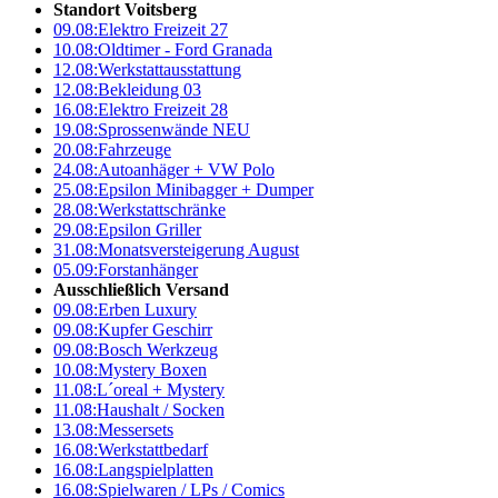
Standort Voitsberg
09.08:
Elektro Freizeit 27
10.08:
Oldtimer - Ford Granada
12.08:
Werkstattausstattung
12.08:
Bekleidung 03
16.08:
Elektro Freizeit 28
19.08:
Sprossenwände NEU
20.08:
Fahrzeuge
24.08:
Autoanhäger + VW Polo
25.08:
Epsilon Minibagger + Dumper
28.08:
Werkstattschränke
29.08:
Epsilon Griller
31.08:
Monatsversteigerung August
05.09:
Forstanhänger
Ausschließlich Versand
09.08:
Erben Luxury
09.08:
Kupfer Geschirr
09.08:
Bosch Werkzeug
10.08:
Mystery Boxen
11.08:
L´oreal + Mystery
11.08:
Haushalt / Socken
13.08:
Messersets
16.08:
Werkstattbedarf
16.08:
Langspielplatten
16.08:
Spielwaren / LPs / Comics