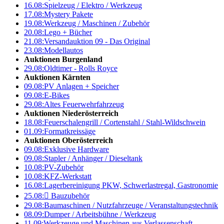
16.08:
Spielzeug / Elektro / Werkzeug
17.08:
Mystery Pakete
19.08:
Werkzeug / Maschinen / Zubehör
20.08:
Lego + Bücher
21.08:
Versandauktion 09 - Das Original
23.08:
Modellautos
Auktionen Burgenland
29.08:
Oldtimer - Rolls Royce
Auktionen Kärnten
09.08:
PV Anlagen + Speicher
09.08:
E-Bikes
29.08:
Altes Feuerwehrfahrzeug
Auktionen Niederösterreich
18.08:
Feuerschalengrill / Cortenstahl / Stahl-Wildschwein
01.09:
Formatkreissäge
Auktionen Oberösterreich
09.08:
Exklusive Hardware
09.08:
Stapler / Anhänger / Dieseltank
10.08:
PV-Zubehör
10.08:
KFZ-Werkstatt
16.08:
Lagerbereinigung PKW, Schwerlastregal, Gastronomie
25.08:

Bauzubehör
29.08:
Baumaschinen / Nutzfahrzeuge / Veranstaltungstechnik
08.09:
Dumper / Arbeitsbühne / Werkzeug
11.09:
Werkzeuge und Maschinen aus Verlassenschaft –