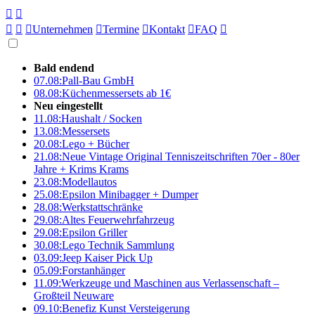





Unternehmen

Termine

Kontakt

FAQ

Bald endend
07.08:
Pall-Bau GmbH
08.08:
Küchenmessersets ab 1€
Neu eingestellt
11.08:
Haushalt / Socken
13.08:
Messersets
20.08:
Lego + Bücher
21.08:
Neue Vintage Original Tenniszeitschriften 70er - 80er
Jahre + Krims Krams
23.08:
Modellautos
25.08:
Epsilon Minibagger + Dumper
28.08:
Werkstattschränke
29.08:
Altes Feuerwehrfahrzeug
29.08:
Epsilon Griller
30.08:
Lego Technik Sammlung
03.09:
Jeep Kaiser Pick Up
05.09:
Forstanhänger
11.09:
Werkzeuge und Maschinen aus Verlassenschaft –
Großteil Neuware
09.10:
Benefiz Kunst Versteigerung