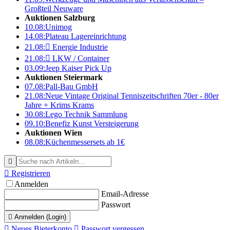
Großteil Neuware
Auktionen Salzburg
10.08:
Unimog
14.08:
Plateau Lagereinrichtung
21.08:

Energie Industrie
21.08:

LKW / Container
03.09:
Jeep Kaiser Pick Up
Auktionen Steiermark
07.08:
Pall-Bau GmbH
21.08:
Neue Vintage Original Tenniszeitschriften 70er - 80er
Jahre + Krims Krams
30.08:
Lego Technik Sammlung
09.10:
Benefiz Kunst Versteigerung
Auktionen Wien
08.08:
Küchenmessersets ab 1€


Registrieren
Anmelden
Email-Adresse
Passwort

Anmelden (Login)

Neues Bieterkonto

Passwort vergessen