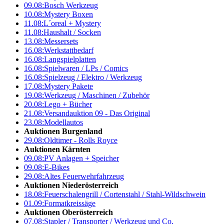
09.08:
Bosch Werkzeug
10.08:
Mystery Boxen
11.08:
L´oreal + Mystery
11.08:
Haushalt / Socken
13.08:
Messersets
16.08:
Werkstattbedarf
16.08:
Langspielplatten
16.08:
Spielwaren / LPs / Comics
16.08:
Spielzeug / Elektro / Werkzeug
17.08:
Mystery Pakete
19.08:
Werkzeug / Maschinen / Zubehör
20.08:
Lego + Bücher
21.08:
Versandauktion 09 - Das Original
23.08:
Modellautos
Auktionen Burgenland
29.08:
Oldtimer - Rolls Royce
Auktionen Kärnten
09.08:
PV Anlagen + Speicher
09.08:
E-Bikes
29.08:
Altes Feuerwehrfahrzeug
Auktionen Niederösterreich
18.08:
Feuerschalengrill / Cortenstahl / Stahl-Wildschwein
01.09:
Formatkreissäge
Auktionen Oberösterreich
07.08:
Stapler / Transporter / Werkzeug und Co.