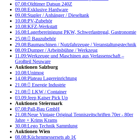
07.08:
Oldtimer Datsun 240Z
09.08:
Exklusive Hardware
09.08:
Stapler / Anhänger / Dieseltank
10.08:
PV-Zubehör
10.08:
KFZ-Werkstatt
16.08:
Lagerbereinigung PKW, Schwerlastregal, Gastronomie
25.08:

Bauzubehör
29.08:
Baumaschinen / Nutzfahrzeuge / Veranstaltungstechnik
08.09:
Dumper / Arbeitsbühne / Werkzeug
11.09:
Werkzeuge und Maschinen aus Verlassenschaft –
Großteil Neuware
Auktionen Salzburg
10.08:
Unimog
14.08:
Plateau Lagereinrichtung
21.08:

Energie Industrie
21.08:

LKW / Container
03.09:
Jeep Kaiser Pick Up
Auktionen Steiermark
07.08:
Pall-Bau GmbH
21.08:
Neue Vintage Original Tenniszeitschriften 70er - 80er
Jahre + Krims Krams
30.08:
Lego Technik Sammlung
Auktionen Wien
08.08:
Küchenmessersets ab 1€