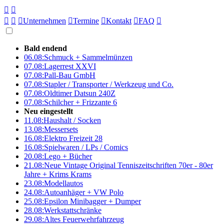





Unternehmen

Termine

Kontakt

FAQ

Bald endend
06.08:
Schmuck + Sammelmünzen
07.08:
Lagerrest XXVI
07.08:
Pall-Bau GmbH
07.08:
Stapler / Transporter / Werkzeug und Co.
07.08:
Oldtimer Datsun 240Z
07.08:
Schilcher + Frizzante 6
Neu eingestellt
11.08:
Haushalt / Socken
13.08:
Messersets
16.08:
Elektro Freizeit 28
16.08:
Spielwaren / LPs / Comics
20.08:
Lego + Bücher
21.08:
Neue Vintage Original Tenniszeitschriften 70er - 80er
Jahre + Krims Krams
23.08:
Modellautos
24.08:
Autoanhäger + VW Polo
25.08:
Epsilon Minibagger + Dumper
28.08:
Werkstattschränke
29.08:
Altes Feuerwehrfahrzeug