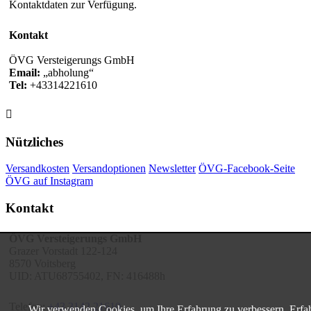
Kontaktdaten zur Verfügung.
Kontakt
ÖVG Versteigerungs GmbH
Email:
abholung
Tel:
+43314221610

Nützliches
Versandkosten
Versandoptionen
Newsletter
ÖVG-Facebook-Seite
ÖVG auf Instagram
Kontakt
ÖVG Versteigerungs GmbH
Grazer Vorstadt 122-124
8570 Voitsberg
UID: ATU68755402, FN: 416488h
Telefon:
+43 3142 21610
Wir verwenden Cookies, um Ihre Erfahrung zu verbessern. Erfa