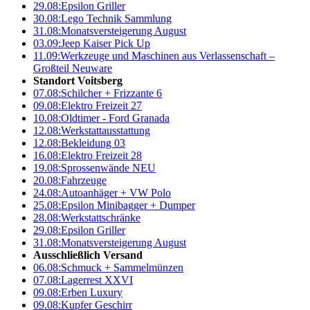
29.08:
Epsilon Griller
30.08:
Lego Technik Sammlung
31.08:
Monatsversteigerung August
03.09:
Jeep Kaiser Pick Up
11.09:
Werkzeuge und Maschinen aus Verlassenschaft –
Großteil Neuware
Standort Voitsberg
07.08:
Schilcher + Frizzante 6
09.08:
Elektro Freizeit 27
10.08:
Oldtimer - Ford Granada
12.08:
Werkstattausstattung
12.08:
Bekleidung 03
16.08:
Elektro Freizeit 28
19.08:
Sprossenwände NEU
20.08:
Fahrzeuge
24.08:
Autoanhäger + VW Polo
25.08:
Epsilon Minibagger + Dumper
28.08:
Werkstattschränke
29.08:
Epsilon Griller
31.08:
Monatsversteigerung August
Ausschließlich Versand
06.08:
Schmuck + Sammelmünzen
07.08:
Lagerrest XXVI
09.08:
Erben Luxury
09.08:
Kupfer Geschirr