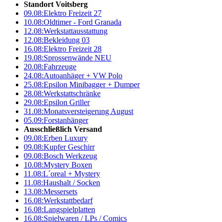
Standort Voitsberg
09.08:
Elektro Freizeit 27
10.08:
Oldtimer - Ford Granada
12.08:
Werkstattausstattung
12.08:
Bekleidung 03
16.08:
Elektro Freizeit 28
19.08:
Sprossenwände NEU
20.08:
Fahrzeuge
24.08:
Autoanhäger + VW Polo
25.08:
Epsilon Minibagger + Dumper
28.08:
Werkstattschränke
29.08:
Epsilon Griller
31.08:
Monatsversteigerung August
05.09:
Forstanhänger
Ausschließlich Versand
09.08:
Erben Luxury
09.08:
Kupfer Geschirr
09.08:
Bosch Werkzeug
10.08:
Mystery Boxen
11.08:
L´oreal + Mystery
11.08:
Haushalt / Socken
13.08:
Messersets
16.08:
Werkstattbedarf
16.08:
Langspielplatten
16.08:
Spielwaren / LPs / Comics