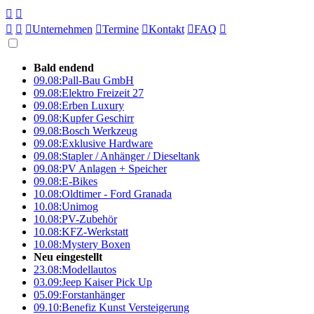





Unternehmen

Termine

Kontakt

FAQ

Bald endend
09.08:
Pall-Bau GmbH
09.08:
Elektro Freizeit 27
09.08:
Erben Luxury
09.08:
Kupfer Geschirr
09.08:
Bosch Werkzeug
09.08:
Exklusive Hardware
09.08:
Stapler / Anhänger / Dieseltank
09.08:
PV Anlagen + Speicher
09.08:
E-Bikes
10.08:
Oldtimer - Ford Granada
10.08:
Unimog
10.08:
PV-Zubehör
10.08:
KFZ-Werkstatt
10.08:
Mystery Boxen
Neu eingestellt
23.08:
Modellautos
03.09:
Jeep Kaiser Pick Up
05.09:
Forstanhänger
09.10:
Benefiz Kunst Versteigerung