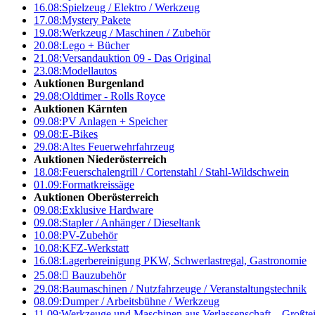
16.08:
Spielzeug / Elektro / Werkzeug
17.08:
Mystery Pakete
19.08:
Werkzeug / Maschinen / Zubehör
20.08:
Lego + Bücher
21.08:
Versandauktion 09 - Das Original
23.08:
Modellautos
Auktionen Burgenland
29.08:
Oldtimer - Rolls Royce
Auktionen Kärnten
09.08:
PV Anlagen + Speicher
09.08:
E-Bikes
29.08:
Altes Feuerwehrfahrzeug
Auktionen Niederösterreich
18.08:
Feuerschalengrill / Cortenstahl / Stahl-Wildschwein
01.09:
Formatkreissäge
Auktionen Oberösterreich
09.08:
Exklusive Hardware
09.08:
Stapler / Anhänger / Dieseltank
10.08:
PV-Zubehör
10.08:
KFZ-Werkstatt
16.08:
Lagerbereinigung PKW, Schwerlastregal, Gastronomie
25.08:

Bauzubehör
29.08:
Baumaschinen / Nutzfahrzeuge / Veranstaltungstechnik
08.09:
Dumper / Arbeitsbühne / Werkzeug
11.09:
Werkzeuge und Maschinen aus Verlassenschaft – Großte