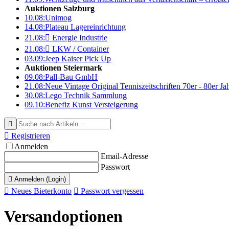
Auktionen Salzburg
10.08:
Unimog
14.08:
Plateau Lagereinrichtung
21.08:

Energie Industrie
21.08:

LKW / Container
03.09:
Jeep Kaiser Pick Up
Auktionen Steiermark
09.08:
Pall-Bau GmbH
21.08:
Neue Vintage Original Tenniszeitschriften 70er - 80er J
30.08:
Lego Technik Sammlung
09.10:
Benefiz Kunst Versteigerung


Registrieren
Anmelden
Email-Adresse
Passwort

Anmelden (Login)

Neues Bieterkonto

Passwort vergessen
Versandoptionen