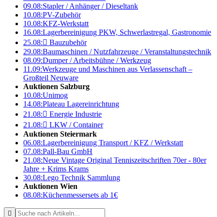
09.08:
Stapler / Anhänger / Dieseltank
10.08:
PV-Zubehör
10.08:
KFZ-Werkstatt
16.08:
Lagerbereinigung PKW, Schwerlastregal, Gastronomie
25.08:

Bauzubehör
29.08:
Baumaschinen / Nutzfahrzeuge / Veranstaltungstechnik
08.09:
Dumper / Arbeitsbühne / Werkzeug
11.09:
Werkzeuge und Maschinen aus Verlassenschaft –
Großteil Neuware
Auktionen Salzburg
10.08:
Unimog
14.08:
Plateau Lagereinrichtung
21.08:

Energie Industrie
21.08:

LKW / Container
Auktionen Steiermark
06.08:
Lagerbereinigung Transport / KFZ / Werkstatt
07.08:
Pall-Bau GmbH
21.08:
Neue Vintage Original Tenniszeitschriften 70er - 80er
Jahre + Krims Krams
30.08:
Lego Technik Sammlung
Auktionen Wien
08.08:
Küchenmessersets ab 1€
