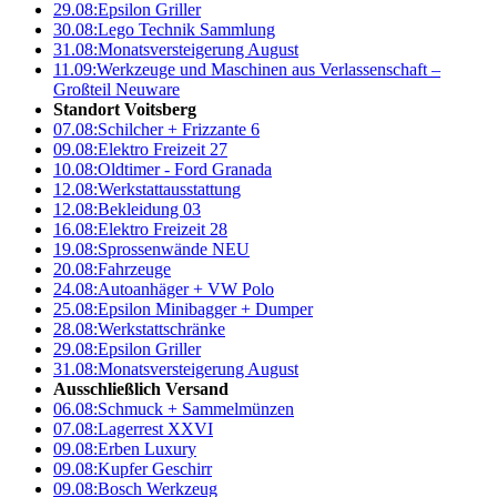
29.08:
Epsilon Griller
30.08:
Lego Technik Sammlung
31.08:
Monatsversteigerung August
11.09:
Werkzeuge und Maschinen aus Verlassenschaft –
Großteil Neuware
Standort Voitsberg
07.08:
Schilcher + Frizzante 6
09.08:
Elektro Freizeit 27
10.08:
Oldtimer - Ford Granada
12.08:
Werkstattausstattung
12.08:
Bekleidung 03
16.08:
Elektro Freizeit 28
19.08:
Sprossenwände NEU
20.08:
Fahrzeuge
24.08:
Autoanhäger + VW Polo
25.08:
Epsilon Minibagger + Dumper
28.08:
Werkstattschränke
29.08:
Epsilon Griller
31.08:
Monatsversteigerung August
Ausschließlich Versand
06.08:
Schmuck + Sammelmünzen
07.08:
Lagerrest XXVI
09.08:
Erben Luxury
09.08:
Kupfer Geschirr
09.08:
Bosch Werkzeug