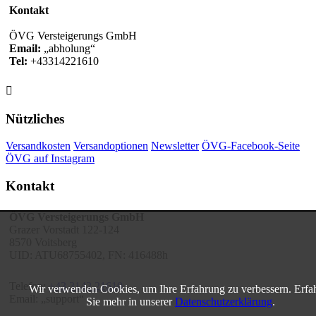
Kontakt
ÖVG Versteigerungs GmbH
Email:
abholung
Tel:
+43314221610

Nützliches
Versandkosten
Versandoptionen
Newsletter
ÖVG-Facebook-Seite
ÖVG auf Instagram
Kontakt
ÖVG Versteigerungs GmbH
Grazer Vorstadt 122-124
8570 Voitsberg
UID: ATU68755402, FN: 416488h
Telefon:
+43 3142 21610
Wir verwenden Cookies, um Ihre Erfahrung zu verbessern. Erfa
Email:
support
Sie mehr in unserer
Datenschutzerklärung
.