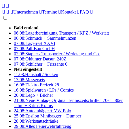





Unternehmen

Termine

Kontakt

FAQ

Bald endend
06.08:
Lagerbereinigung Transport / KFZ / Werkstatt
06.08:
Schmuck + Sammelmünzen
07.08:
Lagerrest XXVI
07.08:
Pall-Bau GmbH
07.08:
Stapler / Transporter / Werkzeug und Co.
07.08:
Oldtimer Datsun 240Z
07.08:
Schilcher + Frizzante 6
Neu eingestellt
11.08:
Haushalt / Socken
13.08:
Messersets
16.08:
Elektro Freizeit 28
16.08:
Spielwaren / LPs / Comics
20.08:
Lego + Bücher
21.08:
Neue Vintage Original Tenniszeitschriften 70er - 80er
Jahre + Krims Krams
24.08:
Autoanhäger + VW Polo
25.08:
Epsilon Minibagger + Dumper
28.08:
Werkstattschränke
29.08:
Altes Feuerwehrfahrzeug