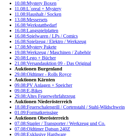
10.08:
Mystery Boxen
11.08:
L´oreal + Mystery
11.08:
Haushalt / Socken
13.08:
Messersets
16.08:
Werkstattbedarf
16.08:
Langspielplatten
16.08:
Spielwaren / LPs / Comics
16.08:
Spielzeug / Elektro / Werkzeug
17.08:
Mystery Pakete
19.08:
Werkzeug / Maschinen / Zubehör
20.08:
Lego + Bücher
21.08:
Versandauktion 09 - Das Original
Auktionen Burgenland
29.08:
Oldtimer - Rolls Royce
Auktionen Kärnten
09.08:
PV Anlagen + Speicher
09.08:
E-Bikes
29.08:
Altes Feuerwehrfahrzeug
Auktionen Niederösterreich
18.08:
Feuerschalengrill / Cortenstahl / Stahl-Wildschwein
01.09:
Formatkreissäge
Auktionen Oberösterreich
07.08:
Stapler / Transporter / Werkzeug und Co.
07.08:
Oldtimer Datsun 240Z
09.08:
Exklusive Hardware