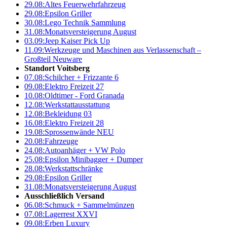
29.08:
Altes Feuerwehrfahrzeug
29.08:
Epsilon Griller
30.08:
Lego Technik Sammlung
31.08:
Monatsversteigerung August
03.09:
Jeep Kaiser Pick Up
11.09:
Werkzeuge und Maschinen aus Verlassenschaft –
Großteil Neuware
Standort Voitsberg
07.08:
Schilcher + Frizzante 6
09.08:
Elektro Freizeit 27
10.08:
Oldtimer - Ford Granada
12.08:
Werkstattausstattung
12.08:
Bekleidung 03
16.08:
Elektro Freizeit 28
19.08:
Sprossenwände NEU
20.08:
Fahrzeuge
24.08:
Autoanhäger + VW Polo
25.08:
Epsilon Minibagger + Dumper
28.08:
Werkstattschränke
29.08:
Epsilon Griller
31.08:
Monatsversteigerung August
Ausschließlich Versand
06.08:
Schmuck + Sammelmünzen
07.08:
Lagerrest XXVI
09.08:
Erben Luxury