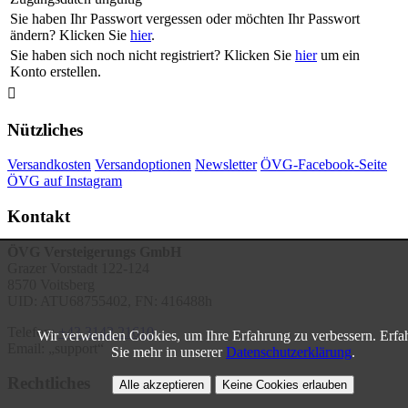
Sie haben Ihr Passwort vergessen oder möchten Ihr Passwort
ändern? Klicken Sie
hier
.
Sie haben sich noch nicht registriert? Klicken Sie
hier
um ein
Konto erstellen.

Nützliches
Versandkosten
Versandoptionen
Newsletter
ÖVG-Facebook-Seite
ÖVG auf Instagram
Kontakt
ÖVG Versteigerungs GmbH
Grazer Vorstadt 122-124
8570 Voitsberg
UID: ATU68755402, FN: 416488h
Telefon:
+43 3142 21610
Wir verwenden Cookies, um Ihre Erfahrung zu verbessern. Erfa
Email:
support
Sie mehr in unserer
Datenschutzerklärung
.
Rechtliches
Alle akzeptieren
Keine Cookies erlauben