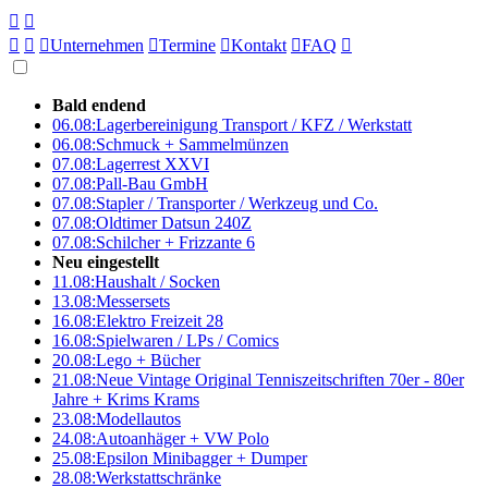





Unternehmen

Termine

Kontakt

FAQ

Bald endend
06.08:
Lagerbereinigung Transport / KFZ / Werkstatt
06.08:
Schmuck + Sammelmünzen
07.08:
Lagerrest XXVI
07.08:
Pall-Bau GmbH
07.08:
Stapler / Transporter / Werkzeug und Co.
07.08:
Oldtimer Datsun 240Z
07.08:
Schilcher + Frizzante 6
Neu eingestellt
11.08:
Haushalt / Socken
13.08:
Messersets
16.08:
Elektro Freizeit 28
16.08:
Spielwaren / LPs / Comics
20.08:
Lego + Bücher
21.08:
Neue Vintage Original Tenniszeitschriften 70er - 80er
Jahre + Krims Krams
23.08:
Modellautos
24.08:
Autoanhäger + VW Polo
25.08:
Epsilon Minibagger + Dumper
28.08:
Werkstattschränke