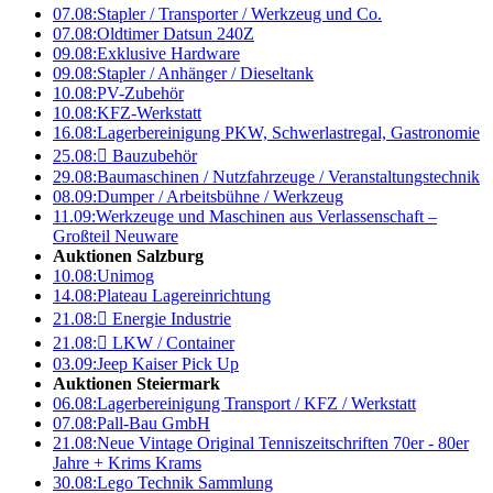
07.08:
Stapler / Transporter / Werkzeug und Co.
07.08:
Oldtimer Datsun 240Z
09.08:
Exklusive Hardware
09.08:
Stapler / Anhänger / Dieseltank
10.08:
PV-Zubehör
10.08:
KFZ-Werkstatt
16.08:
Lagerbereinigung PKW, Schwerlastregal, Gastronomie
25.08:

Bauzubehör
29.08:
Baumaschinen / Nutzfahrzeuge / Veranstaltungstechnik
08.09:
Dumper / Arbeitsbühne / Werkzeug
11.09:
Werkzeuge und Maschinen aus Verlassenschaft –
Großteil Neuware
Auktionen Salzburg
10.08:
Unimog
14.08:
Plateau Lagereinrichtung
21.08:

Energie Industrie
21.08:

LKW / Container
03.09:
Jeep Kaiser Pick Up
Auktionen Steiermark
06.08:
Lagerbereinigung Transport / KFZ / Werkstatt
07.08:
Pall-Bau GmbH
21.08:
Neue Vintage Original Tenniszeitschriften 70er - 80er
Jahre + Krims Krams
30.08:
Lego Technik Sammlung