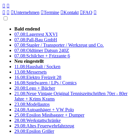





Unternehmen

Termine

Kontakt

FAQ

Bald endend
07.08:
Lagerrest XXVI
07.08:
Pall-Bau GmbH
07.08:
Stapler / Transporter / Werkzeug und Co.
07.08:
Oldtimer Datsun 240Z
07.08:
Schilcher + Frizzante 6
Neu eingestellt
11.08:
Haushalt / Socken
13.08:
Messersets
16.08:
Elektro Freizeit 28
16.08:
Spielwaren / LPs / Comics
20.08:
Lego + Bücher
21.08:
Neue Vintage Original Tenniszeitschriften 70er - 80er
Jahre + Krims Krams
23.08:
Modellautos
24.08:
Autoanhäger + VW Polo
25.08:
Epsilon Minibagger + Dumper
28.08:
Werkstattschränke
29.08:
Altes Feuerwehrfahrzeug
29.08:
Epsilon Griller