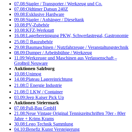
07.08:
Stapler / Transporter / Werkzeug und Co.
07.08:
Oldtimer Datsun 240Z
09.08:
Exklusive Hardware
09.08:
Stapler / Anhänger / Dieseltank
10.08:
PV-Zubehör
10.08:
KFZ-Werkstatt
16.08:
Lagerbereinigung PKW, Schwerlastregal, Gastronomie
25.08:

Bauzubehör
29.08:
Baumaschinen / Nutzfahrzeuge / Veranstaltungstechnik
08.09:
Dumper / Arbeitsbühne / Werkzeug
11.09:
Werkzeuge und Maschinen aus Verlassenschaft –
Großteil Neuware
Auktionen Salzburg
10.08:
Unimog
14.08:
Plateau Lagereinrichtung
21.08:

Energie Industrie
21.08:

LKW / Container
03.09:
Jeep Kaiser Pick Up
Auktionen Steiermark
07.08:
Pall-Bau GmbH
21.08:
Neue Vintage Original Tenniszeitschriften 70er - 80er
Jahre + Krims Krams
30.08:
Lego Technik Sammlung
04.10:
Benefiz Kunst Versteigerung