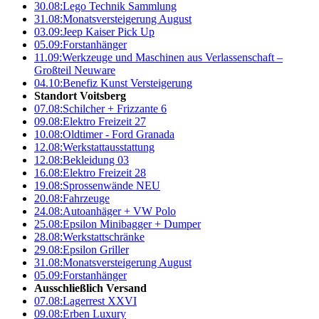
30.08:
Lego Technik Sammlung
31.08:
Monatsversteigerung August
03.09:
Jeep Kaiser Pick Up
05.09:
Forstanhänger
11.09:
Werkzeuge und Maschinen aus Verlassenschaft –
Großteil Neuware
04.10:
Benefiz Kunst Versteigerung
Standort Voitsberg
07.08:
Schilcher + Frizzante 6
09.08:
Elektro Freizeit 27
10.08:
Oldtimer - Ford Granada
12.08:
Werkstattausstattung
12.08:
Bekleidung 03
16.08:
Elektro Freizeit 28
19.08:
Sprossenwände NEU
20.08:
Fahrzeuge
24.08:
Autoanhäger + VW Polo
25.08:
Epsilon Minibagger + Dumper
28.08:
Werkstattschränke
29.08:
Epsilon Griller
31.08:
Monatsversteigerung August
05.09:
Forstanhänger
Ausschließlich Versand
07.08:
Lagerrest XXVI
09.08:
Erben Luxury