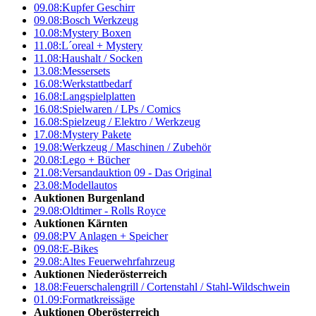
09.08:
Kupfer Geschirr
09.08:
Bosch Werkzeug
10.08:
Mystery Boxen
11.08:
L´oreal + Mystery
11.08:
Haushalt / Socken
13.08:
Messersets
16.08:
Werkstattbedarf
16.08:
Langspielplatten
16.08:
Spielwaren / LPs / Comics
16.08:
Spielzeug / Elektro / Werkzeug
17.08:
Mystery Pakete
19.08:
Werkzeug / Maschinen / Zubehör
20.08:
Lego + Bücher
21.08:
Versandauktion 09 - Das Original
23.08:
Modellautos
Auktionen Burgenland
29.08:
Oldtimer - Rolls Royce
Auktionen Kärnten
09.08:
PV Anlagen + Speicher
09.08:
E-Bikes
29.08:
Altes Feuerwehrfahrzeug
Auktionen Niederösterreich
18.08:
Feuerschalengrill / Cortenstahl / Stahl-Wildschwein
01.09:
Formatkreissäge
Auktionen Oberösterreich