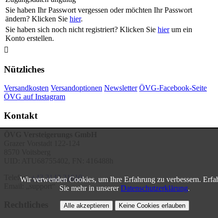
Sie haben Ihr Passwort vergessen oder möchten Ihr Passwort
ändern? Klicken Sie
hier
.
Sie haben sich noch nicht registriert? Klicken Sie
hier
um ein
Konto erstellen.

Nützliches
Versandkosten
Versandoptionen
Newsletter
ÖVG-Facebook-Seite
ÖVG auf Instagram
Kontakt
ÖVG Versteigerungs GmbH
Grazer Vorstadt 122-124
8570 Voitsberg
UID: ATU68755402, FN: 416488h
Telefon:
+43 3142 21610
Wir verwenden Cookies, um Ihre Erfahrung zu verbessern. Erfa
Email:
support
Sie mehr in unserer
Datenschutzerklärung
.
Rechtliches
Alle akzeptieren
Keine Cookies erlauben