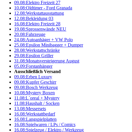
09.08:
Elektro Freizeit 27
10.08:
Oldtimer - Ford Granada
12.08:
Werkstattausstattung
12.08:
Bekleidung 03
16.08:
Elektro Freizeit 28
19.08:
Sprossenwände NEU
20.08:
Fahrzeuge
24.08:
Autoanhäger + VW Polo
25.08:
Epsilon Minibagger + Dumper
28.08:
Werkstattschränke
29.08:
Epsilon Griller
31.08:
Monatsversteigerung August
05.09:
Forstanhänger
Ausschließlich Versand
09.08:
Erben Luxury
09.08:
Kupfer Geschirr
09.08:
Bosch Werkzeug
10.08:
Mystery Boxen
11.08:
L´oreal + Mystery
11.08:
Haushalt / Socken
13.08:
Messersets
16.08:
Werkstattbedarf
16.08:
Langspielplatten
16.08:
Spielwaren / LPs / Comics
16.08:
Spielzeug / Elektro / Werkzeug