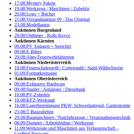
17.08:
Mystery Pakete
19.08:
Werkzeug / Maschinen / Zubehör
20.08:
Lego + Bücher
21.08:
Versandauktion 09 - Das Original
23.08:
Modellautos
Auktionen Burgenland
29.08:
Oldtimer - Rolls Royce
Auktionen Kärnten
09.08:
PV Anlagen + Speicher
09.08:
E-Bikes
29.08:
Altes Feuerwehrfahrzeug
Auktionen Niederösterreich
18.08:
Feuerschalengrill / Cortenstahl / Stahl-Wildschwein
01.09:
Formatkreissäge
Auktionen Oberösterreich
09.08:
Exklusive Hardware
09.08:
Stapler / Anhänger / Dieseltank
10.08:
PV-Zubehör
10.08:
KFZ-Werkstatt
16.08:
Lagerbereinigung PKW, Schwerlastregal, Gastronomie
25.08:

Bauzubehör
29.08:
Baumaschinen / Nutzfahrzeuge / Veranstaltungstechnik
08.09:
Dumper / Arbeitsbühne / Werkzeug
11.09:
Werkzeuge und Maschinen aus Verlassenschaft –
Großteil Neuware