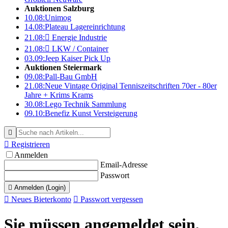
Auktionen Salzburg
10.08:
Unimog
14.08:
Plateau Lagereinrichtung
21.08:

Energie Industrie
21.08:

LKW / Container
03.09:
Jeep Kaiser Pick Up
Auktionen Steiermark
09.08:
Pall-Bau GmbH
21.08:
Neue Vintage Original Tenniszeitschriften 70er - 80er
Jahre + Krims Krams
30.08:
Lego Technik Sammlung
09.10:
Benefiz Kunst Versteigerung


Registrieren
Anmelden
Email-Adresse
Passwort

Anmelden (Login)

Neues Bieterkonto

Passwort vergessen
Sie müssen angemeldet sein,