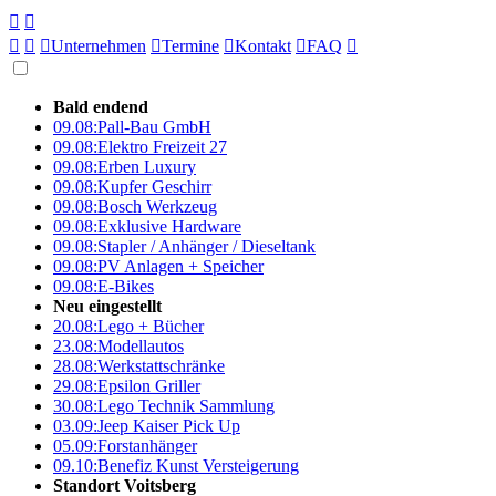





Unternehmen

Termine

Kontakt

FAQ

Bald endend
09.08:
Pall-Bau GmbH
09.08:
Elektro Freizeit 27
09.08:
Erben Luxury
09.08:
Kupfer Geschirr
09.08:
Bosch Werkzeug
09.08:
Exklusive Hardware
09.08:
Stapler / Anhänger / Dieseltank
09.08:
PV Anlagen + Speicher
09.08:
E-Bikes
Neu eingestellt
20.08:
Lego + Bücher
23.08:
Modellautos
28.08:
Werkstattschränke
29.08:
Epsilon Griller
30.08:
Lego Technik Sammlung
03.09:
Jeep Kaiser Pick Up
05.09:
Forstanhänger
09.10:
Benefiz Kunst Versteigerung
Standort Voitsberg