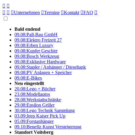





Unternehmen

Termine

Kontakt

FAQ

Bald endend
09.08:
Pall-Bau GmbH
09.08:
Elektro Freizeit 27
09.08:
Erben Luxury
09.08:
Kupfer Geschirr
09.08:
Bosch Werkzeug
09.08:
Exklusive Hardware
09.08:
Stapler / Anhänger / Dieseltank
09.08:
PV Anlagen + Speicher
09.08:
E-Bikes
Neu eingestellt
20.08:
Lego + Bücher
23.08:
Modellautos
28.08:
Werkstattschränke
29.08:
Epsilon Griller
30.08:
Lego Technik Sammlung
03.09:
Jeep Kaiser Pick Up
05.09:
Forstanhänger
09.10:
Benefiz Kunst Versteigerung
Standort Voitsberg