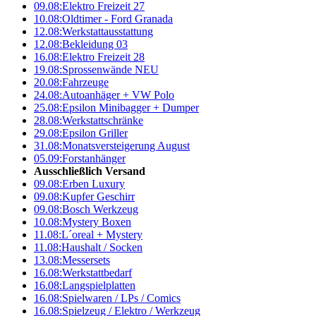
09.08:
Elektro Freizeit 27
10.08:
Oldtimer - Ford Granada
12.08:
Werkstattausstattung
12.08:
Bekleidung 03
16.08:
Elektro Freizeit 28
19.08:
Sprossenwände NEU
20.08:
Fahrzeuge
24.08:
Autoanhäger + VW Polo
25.08:
Epsilon Minibagger + Dumper
28.08:
Werkstattschränke
29.08:
Epsilon Griller
31.08:
Monatsversteigerung August
05.09:
Forstanhänger
Ausschließlich Versand
09.08:
Erben Luxury
09.08:
Kupfer Geschirr
09.08:
Bosch Werkzeug
10.08:
Mystery Boxen
11.08:
L´oreal + Mystery
11.08:
Haushalt / Socken
13.08:
Messersets
16.08:
Werkstattbedarf
16.08:
Langspielplatten
16.08:
Spielwaren / LPs / Comics
16.08:
Spielzeug / Elektro / Werkzeug