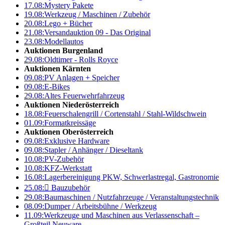
17.08:
Mystery Pakete
19.08:
Werkzeug / Maschinen / Zubehör
20.08:
Lego + Bücher
21.08:
Versandauktion 09 - Das Original
23.08:
Modellautos
Auktionen Burgenland
29.08:
Oldtimer - Rolls Royce
Auktionen Kärnten
09.08:
PV Anlagen + Speicher
09.08:
E-Bikes
29.08:
Altes Feuerwehrfahrzeug
Auktionen Niederösterreich
18.08:
Feuerschalengrill / Cortenstahl / Stahl-Wildschwein
01.09:
Formatkreissäge
Auktionen Oberösterreich
09.08:
Exklusive Hardware
09.08:
Stapler / Anhänger / Dieseltank
10.08:
PV-Zubehör
10.08:
KFZ-Werkstatt
16.08:
Lagerbereinigung PKW, Schwerlastregal, Gastronomie
25.08:

Bauzubehör
29.08:
Baumaschinen / Nutzfahrzeuge / Veranstaltungstechnik
08.09:
Dumper / Arbeitsbühne / Werkzeug
11.09:
Werkzeuge und Maschinen aus Verlassenschaft –
Großteil Neuware