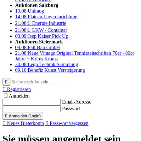
Auktionen Salzburg
10.08:
Unimog
14.08:
Plateau Lagereinrichtung
21.08:

Energie Industrie
21.08:

LKW / Container
03.09:
Jeep Kaiser Pick Up
Auktionen Steiermark
09.08:
Pall-Bau GmbH
21.08:
Neue Vintage Original Tenniszeitschriften 70er - 80er
Jahre + Krims Krams
30.08:
Lego Technik Sammlung
09.10:
Benefiz Kunst Versteigerung


Registrieren
Anmelden
Email-Adresse
Passwort

Anmelden (Login)

Neues Bieterkonto

Passwort vergessen
Sie müssen angemeldet sein,