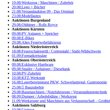
19.08:
Werkzeug / Maschinen / Zubehör
20.08:
Lego + Bücher
21.08:
Versandauktion 09 - Das Original
23.08:
Modellautos
Auktionen Burgenland
29.08:
Oldtimer - Rolls Royce
Auktionen Kärnten
09.08:
PV Anlagen + Speicher
09.08:
E-Bikes
29.08:
Altes Feuerwehrfahrzeug
Auktionen Niederösterreich
18.08:
Feuerschalengrill / Cortenstahl / Stahl-Wildschwein
01.09:
Formatkreissäge
Auktionen Oberösterreich
09.08:
Exklusive Hardware
09.08:
Stapler / Anhänger / Dieseltank
10.08:
PV-Zubehör
10.08:
KFZ-Werkstatt
16.08:
Lagerbereinigung PKW, Schwerlastregal, Gastronomie
25.08:

Bauzubehör
29.08:
Baumaschinen / Nutzfahrzeuge / Veranstaltungstechnik
08.09:
Dumper / Arbeitsbühne / Werkzeug
11.09:
Werkzeuge und Maschinen aus Verlassenschaft – Großte
Auktionen Salzburg
10.08:
Unimog