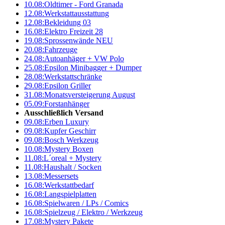
10.08:
Oldtimer - Ford Granada
12.08:
Werkstattausstattung
12.08:
Bekleidung 03
16.08:
Elektro Freizeit 28
19.08:
Sprossenwände NEU
20.08:
Fahrzeuge
24.08:
Autoanhäger + VW Polo
25.08:
Epsilon Minibagger + Dumper
28.08:
Werkstattschränke
29.08:
Epsilon Griller
31.08:
Monatsversteigerung August
05.09:
Forstanhänger
Ausschließlich Versand
09.08:
Erben Luxury
09.08:
Kupfer Geschirr
09.08:
Bosch Werkzeug
10.08:
Mystery Boxen
11.08:
L´oreal + Mystery
11.08:
Haushalt / Socken
13.08:
Messersets
16.08:
Werkstattbedarf
16.08:
Langspielplatten
16.08:
Spielwaren / LPs / Comics
16.08:
Spielzeug / Elektro / Werkzeug
17.08:
Mystery Pakete