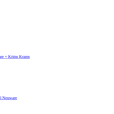
ahre + Krims Krams
il Neuware