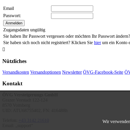
Email
Passwort:
Zugangsdaten ungültig
Sie haben Ihr Passwort vergessen oder möchten Ihr Passwort ändern
Sie haben sich noch nicht registriert? Klicken Sie
hier
um ein Konto er

Nützliches
Versandkosten
Versandoptionen
Newsletter
ÖVG-Facebook-Seite
ÖV
Kontakt
ÖVG Versteigerungs GmbH
Grazer Vorstadt 122-124
8570 Voitsberg
UID: ATU68755402, FN: 416488h
Telefon:
+43 3142 21610
Wir verwenden 
Email:
support