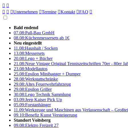





Unternehmen

Termine

Kontakt

FAQ

Bald endend
07.08:
Pall-Bau GmbH
08.08:
Küchenmessersets ab 1€
Neu eingestellt
11.08:
Haushalt / Socken
13.08:
Messersets
20.08:
Lego + Bücher
21.08:
Neue Vintage Original Tenniszeitschriften 70er - 80er J
23.08:
Modellautos
25.08:
Epsilon Minibagger + Dumper
28.08:
Werkstattschränke
29.08:
Altes Feuerwehrfahrzeug
29.08:
Epsilon Griller
30.08:
Lego Technik Sammlung
03.09:
Jeep Kaiser Pick Up
05.09:
Forstanhänger
11.09:
Werkzeuge und Maschinen aus Verlassenschaft – Großte
09.10:
Benefiz Kunst Versteigerung
Standort Voitsberg
09.08:
Elektro Freizeit 27