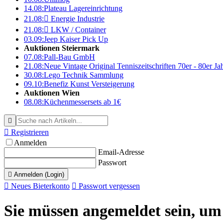
14.08:
Plateau Lagereinrichtung
21.08:

Energie Industrie
21.08:

LKW / Container
03.09:
Jeep Kaiser Pick Up
Auktionen Steiermark
07.08:
Pall-Bau GmbH
21.08:
Neue Vintage Original Tenniszeitschriften 70er - 80er J
30.08:
Lego Technik Sammlung
09.10:
Benefiz Kunst Versteigerung
Auktionen Wien
08.08:
Küchenmessersets ab 1€


Registrieren
Anmelden
Email-Adresse
Passwort

Anmelden (Login)

Neues Bieterkonto

Passwort vergessen
Sie müssen angemeldet sein, um 