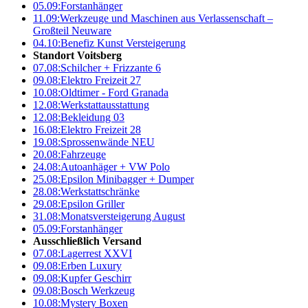
05.09:
Forstanhänger
11.09:
Werkzeuge und Maschinen aus Verlassenschaft –
Großteil Neuware
04.10:
Benefiz Kunst Versteigerung
Standort Voitsberg
07.08:
Schilcher + Frizzante 6
09.08:
Elektro Freizeit 27
10.08:
Oldtimer - Ford Granada
12.08:
Werkstattausstattung
12.08:
Bekleidung 03
16.08:
Elektro Freizeit 28
19.08:
Sprossenwände NEU
20.08:
Fahrzeuge
24.08:
Autoanhäger + VW Polo
25.08:
Epsilon Minibagger + Dumper
28.08:
Werkstattschränke
29.08:
Epsilon Griller
31.08:
Monatsversteigerung August
05.09:
Forstanhänger
Ausschließlich Versand
07.08:
Lagerrest XXVI
09.08:
Erben Luxury
09.08:
Kupfer Geschirr
09.08:
Bosch Werkzeug
10.08:
Mystery Boxen