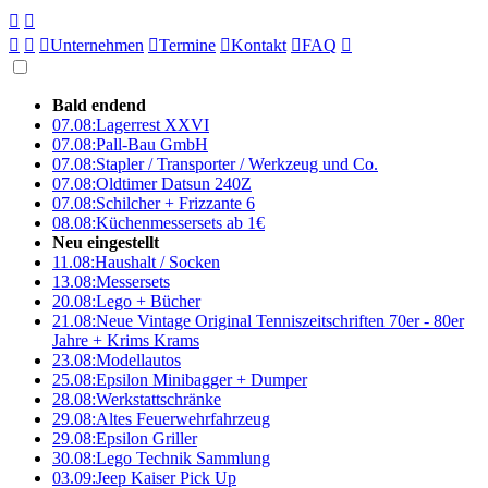





Unternehmen

Termine

Kontakt

FAQ

Bald endend
07.08:
Lagerrest XXVI
07.08:
Pall-Bau GmbH
07.08:
Stapler / Transporter / Werkzeug und Co.
07.08:
Oldtimer Datsun 240Z
07.08:
Schilcher + Frizzante 6
08.08:
Küchenmessersets ab 1€
Neu eingestellt
11.08:
Haushalt / Socken
13.08:
Messersets
20.08:
Lego + Bücher
21.08:
Neue Vintage Original Tenniszeitschriften 70er - 80er
Jahre + Krims Krams
23.08:
Modellautos
25.08:
Epsilon Minibagger + Dumper
28.08:
Werkstattschränke
29.08:
Altes Feuerwehrfahrzeug
29.08:
Epsilon Griller
30.08:
Lego Technik Sammlung
03.09:
Jeep Kaiser Pick Up