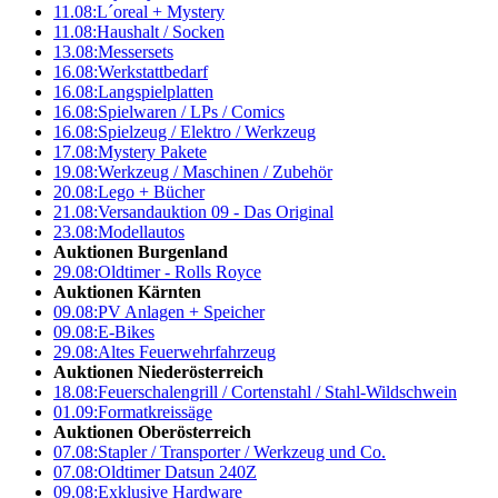
11.08:
L´oreal + Mystery
11.08:
Haushalt / Socken
13.08:
Messersets
16.08:
Werkstattbedarf
16.08:
Langspielplatten
16.08:
Spielwaren / LPs / Comics
16.08:
Spielzeug / Elektro / Werkzeug
17.08:
Mystery Pakete
19.08:
Werkzeug / Maschinen / Zubehör
20.08:
Lego + Bücher
21.08:
Versandauktion 09 - Das Original
23.08:
Modellautos
Auktionen Burgenland
29.08:
Oldtimer - Rolls Royce
Auktionen Kärnten
09.08:
PV Anlagen + Speicher
09.08:
E-Bikes
29.08:
Altes Feuerwehrfahrzeug
Auktionen Niederösterreich
18.08:
Feuerschalengrill / Cortenstahl / Stahl-Wildschwein
01.09:
Formatkreissäge
Auktionen Oberösterreich
07.08:
Stapler / Transporter / Werkzeug und Co.
07.08:
Oldtimer Datsun 240Z
09.08:
Exklusive Hardware