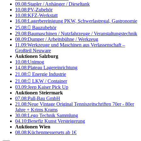
09.08:
Stapler / Anhänger / Dieseltank
10.08:
PV-Zubehör
10.08:
KFZ-Werkstatt
16.08:
Lagerbereinigung PKW, Schwerlastregal, Gastronomie
25.08:

Bauzubehör
29.08:
Baumaschinen / Nutzfahrzeuge / Veranstaltungstechnik
08.09:
Dumper / Arbeitsbühne / Werkzeug
11.09:
Werkzeuge und Maschinen aus Verlassenschaft –
Großteil Neuware
Auktionen Salzburg
10.08:
Unimog
14.08:
Plateau Lagereinrichtung
21.08:

Energie Industrie
21.08:

LKW / Container
03.09:
Jeep Kaiser Pick Up
Auktionen Steiermark
07.08:
Pall-Bau GmbH
21.08:
Neue Vintage Original Tenniszeitschriften 70er - 80er
Jahre + Krims Krams
30.08:
Lego Technik Sammlung
04.10:
Benefiz Kunst Versteigerung
Auktionen Wien
08.08:
Küchenmessersets ab 1€