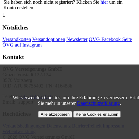
Sie haben sich noch nicht registriert? Klicken Sie
hier
um ein
Konto erstellen.

Nützliches
Versandkosten
Versandoptionen
Newsletter
ÖVG-Facebook-Seite
ÖVG auf Instagram
Kontakt
ÖVG Versteigerungs GmbH
Grazer Vorstadt 122-124
8570 Voitsberg
UID: ATU68755402, FN: 416488h
Telefon:
+43 3142 21610
Wir verwenden Cookies, um Ihre Erfahrung zu verbessern. Erfa
Email:
support
Sie mehr in unserer
Datenschutzerklärung
.
Rechtliches
Alle akzeptieren
Keine Cookies erlauben
Verkaufsbedingungen
Datenschutz
Barrierefreiheit
Impressum
Webentwicklung
© 2026 ÖVG Versteigerungs GmbH