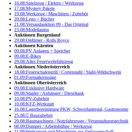
16.08:
Spielzeug / Elektro / Werkzeug
17.08:
Mystery Pakete
19.08:
Werkzeug / Maschinen / Zubehör
20.08:
Lego + Bücher
21.08:
Versandauktion 09 - Das Original
23.08:
Modellautos
Auktionen Burgenland
29.08:
Oldtimer - Rolls Royce
Auktionen Kärnten
09.08:
PV Anlagen + Speicher
09.08:
E-Bikes
29.08:
Altes Feuerwehrfahrzeug
Auktionen Niederösterreich
18.08:
Feuerschalengrill / Cortenstahl / Stahl-Wildschwein
01.09:
Formatkreissäge
Auktionen Oberösterreich
09.08:
Exklusive Hardware
09.08:
Stapler / Anhänger / Dieseltank
10.08:
PV-Zubehör
10.08:
KFZ-Werkstatt
16.08:
Lagerbereinigung PKW, Schwerlastregal, Gastronomie
25.08:

Bauzubehör
29.08:
Baumaschinen / Nutzfahrzeuge / Veranstaltungstechnik
08.09:
Dumper / Arbeitsbühne / Werkzeug
11.09:
Werkzeuge und Maschinen aus Verlassenschaft –