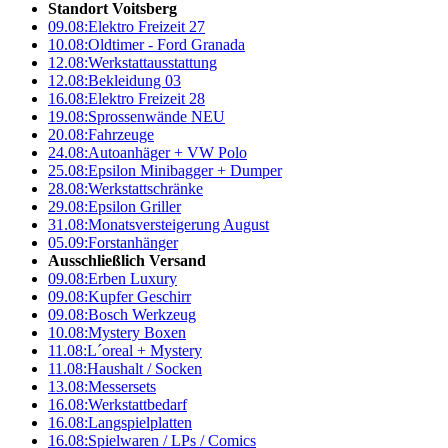
Standort Voitsberg
09.08:
Elektro Freizeit 27
10.08:
Oldtimer - Ford Granada
12.08:
Werkstattausstattung
12.08:
Bekleidung 03
16.08:
Elektro Freizeit 28
19.08:
Sprossenwände NEU
20.08:
Fahrzeuge
24.08:
Autoanhäger + VW Polo
25.08:
Epsilon Minibagger + Dumper
28.08:
Werkstattschränke
29.08:
Epsilon Griller
31.08:
Monatsversteigerung August
05.09:
Forstanhänger
Ausschließlich Versand
09.08:
Erben Luxury
09.08:
Kupfer Geschirr
09.08:
Bosch Werkzeug
10.08:
Mystery Boxen
11.08:
L´oreal + Mystery
11.08:
Haushalt / Socken
13.08:
Messersets
16.08:
Werkstattbedarf
16.08:
Langspielplatten
16.08:
Spielwaren / LPs / Comics