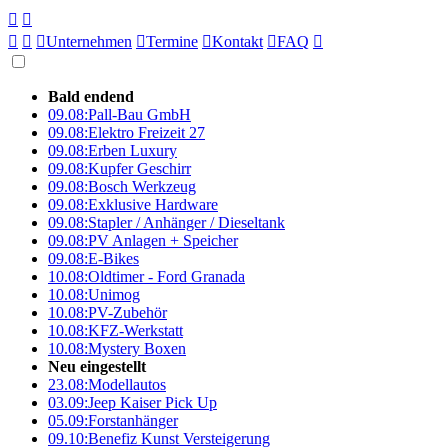





Unternehmen

Termine

Kontakt

FAQ

Bald endend
09.08:
Pall-Bau GmbH
09.08:
Elektro Freizeit 27
09.08:
Erben Luxury
09.08:
Kupfer Geschirr
09.08:
Bosch Werkzeug
09.08:
Exklusive Hardware
09.08:
Stapler / Anhänger / Dieseltank
09.08:
PV Anlagen + Speicher
09.08:
E-Bikes
10.08:
Oldtimer - Ford Granada
10.08:
Unimog
10.08:
PV-Zubehör
10.08:
KFZ-Werkstatt
10.08:
Mystery Boxen
Neu eingestellt
23.08:
Modellautos
03.09:
Jeep Kaiser Pick Up
05.09:
Forstanhänger
09.10:
Benefiz Kunst Versteigerung