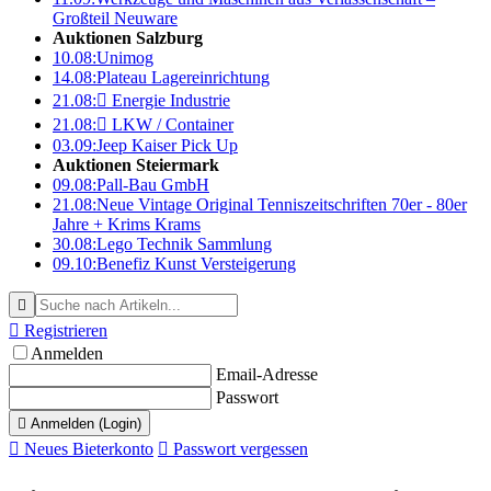
Großteil Neuware
Auktionen Salzburg
10.08:
Unimog
14.08:
Plateau Lagereinrichtung
21.08:

Energie Industrie
21.08:

LKW / Container
03.09:
Jeep Kaiser Pick Up
Auktionen Steiermark
09.08:
Pall-Bau GmbH
21.08:
Neue Vintage Original Tenniszeitschriften 70er - 80er
Jahre + Krims Krams
30.08:
Lego Technik Sammlung
09.10:
Benefiz Kunst Versteigerung


Registrieren
Anmelden
Email-Adresse
Passwort

Anmelden (Login)

Neues Bieterkonto

Passwort vergessen