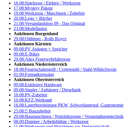
16.08:
Spielzeug / Elektro / Werkzeug
17.08:
Mystery Pakete
19.08:
Werkzeug / Maschinen / Zubehör
20.08:
Lego + Bücher
21.08:
Versandauktion 09 - Das Original
23.08:
Modellautos
Auktionen Burgenland
29.08:
Oldtimer - Rolls Royce
Auktionen Kärnten
09.08:
PV Anlagen + Speicher
09.08:
E-Bikes
29.08:
Altes Feuerwehrfahrzeug
Auktionen Niederösterreich
18.08:
Feuerschalengrill / Cortenstahl / Stahl-Wildschwein
01.09:
Formatkreissäge
Auktionen Oberösterreich
09.08:
Exklusive Hardware
09.08:
Stapler / Anhänger / Dieseltank
10.08:
PV-Zubehör
10.08:
KFZ-Werkstatt
16.08:
Lagerbereinigung PKW, Schwerlastregal, Gastronomie
25.08:

Bauzubehör
29.08:
Baumaschinen / Nutzfahrzeuge / Veranstaltungstechnik
08.09:
Dumper / Arbeitsbühne / Werkzeug
11.09:
Werkzeuge und Maschinen aus Verlassenschaft –