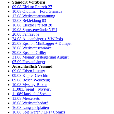
Standort Voitsberg
09.08:
Elektro Freizeit 27
10.08:
Oldtimer - Ford Granada
12.08:
Werkstattausstattung
12.08:
Bekleidung 03
16.08:
Elektro Freizeit 28
19.08:
Sprossenwände NEU
20.08:
Fahrzeuge
24.08:
Autoanhäger + VW Polo
25.08:
Epsilon Minibagger + Dumper
28.08:
Werkstattschränke
29.08:
Epsilon Griller
31.08:
Monatsversteigerung August
05.09:
Forstanhänger
Ausschließlich Versand
09.08:
Erben Luxury
09.08:
Kupfer Geschirr
09.08:
Bosch Werkzeug
10.08:
Mystery Boxen
11.08:
L´oreal + Mystery
11.08:
Haushalt / Socken
13.08:
Messersets
16.08:
Werkstattbedarf
16.08:
Langspielplatten
16.08:
Spielwaren / LPs / Comics