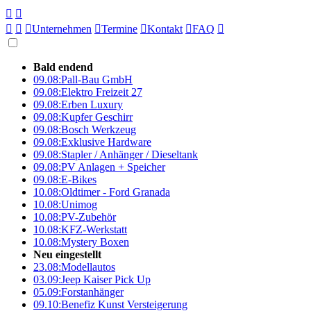





Unternehmen

Termine

Kontakt

FAQ

Bald endend
09.08:
Pall-Bau GmbH
09.08:
Elektro Freizeit 27
09.08:
Erben Luxury
09.08:
Kupfer Geschirr
09.08:
Bosch Werkzeug
09.08:
Exklusive Hardware
09.08:
Stapler / Anhänger / Dieseltank
09.08:
PV Anlagen + Speicher
09.08:
E-Bikes
10.08:
Oldtimer - Ford Granada
10.08:
Unimog
10.08:
PV-Zubehör
10.08:
KFZ-Werkstatt
10.08:
Mystery Boxen
Neu eingestellt
23.08:
Modellautos
03.09:
Jeep Kaiser Pick Up
05.09:
Forstanhänger
09.10:
Benefiz Kunst Versteigerung