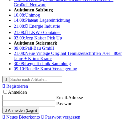
Großteil Neuware
Auktionen Salzburg
10.08:
Unimog
14.08:
Plateau Lagereinrichtung
21.08:

Energie Industrie
21.08:

LKW / Container
03.09:
Jeep Kaiser Pick Up
Auktionen Steiermark
09.08:
Pall-Bau GmbH
21.08:
Neue Vintage Original Tenniszeitschriften 70er - 80er
Jahre + Krims Krams
30.08:
Lego Technik Sammlung
09.10:
Benefiz Kunst Versteigerung


Registrieren
Anmelden
Email-Adresse
Passwort

Anmelden (Login)

Neues Bieterkonto

Passwort vergessen