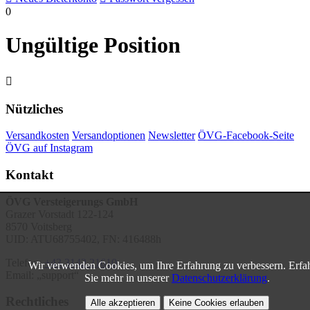
0
Ungültige Position

Nützliches
Versandkosten
Versandoptionen
Newsletter
ÖVG-Facebook-Seite
ÖVG auf Instagram
Kontakt
ÖVG Versteigerungs GmbH
Grazer Vorstadt 122-124
8570 Voitsberg
UID: ATU68755402, FN: 416488h
Telefon:
+43 3142 21610
Wir verwenden Cookies, um Ihre Erfahrung zu verbessern. Erfa
Email:
support
Sie mehr in unserer
Datenschutzerklärung
.
Rechtliches
Alle akzeptieren
Keine Cookies erlauben