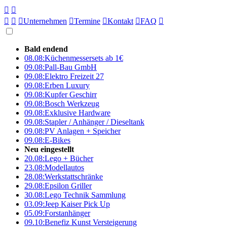





Unternehmen

Termine

Kontakt

FAQ

Bald endend
08.08:
Küchenmessersets ab 1€
09.08:
Pall-Bau GmbH
09.08:
Elektro Freizeit 27
09.08:
Erben Luxury
09.08:
Kupfer Geschirr
09.08:
Bosch Werkzeug
09.08:
Exklusive Hardware
09.08:
Stapler / Anhänger / Dieseltank
09.08:
PV Anlagen + Speicher
09.08:
E-Bikes
Neu eingestellt
20.08:
Lego + Bücher
23.08:
Modellautos
28.08:
Werkstattschränke
29.08:
Epsilon Griller
30.08:
Lego Technik Sammlung
03.09:
Jeep Kaiser Pick Up
05.09:
Forstanhänger
09.10:
Benefiz Kunst Versteigerung