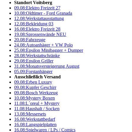
Standort Voitsberg
09.08:
Elektro Freizeit 27
10.08:
Oldtimer - Ford Granada
12.08:
Werkstattausstattung
12.08:
Bekleidung 03
16.08:
Elektro Freizeit 28
19.08:
Sprossenwände NEU
20.08:
Fahrzeuge
24.08:
Autoanhäger + VW Polo
25.08:
Epsilon Minibagger + Dumper
28.08:
Werkstattschränke
29.08:
Epsilon Griller
31.08:
Monatsversteigerung August
05.09:
Forstanhänger
Ausschließlich Versand
09.08:
Erben Luxury
09.08:
Kupfer Geschirr
09.08:
Bosch Werkzeug
10.08:
Mystery Boxen
11.08:
L´oreal + Mystery
11.08:
Haushalt / Socken
13.08:
Messersets
16.08:
Werkstattbedarf
16.08:
Langspielplatten
16.08:
Spielwaren / LPs / Comics