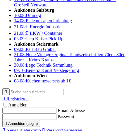
Großteil Neuware
Auktionen Salzburg
10.08:
Unimog
14.08:
Plateau Lagereinrichtung
21.08:

Energie Industrie
21.08:

LKW / Container
03.09:
Jeep Kaiser Pick Up
Auktionen Steiermark
09.08:
Pall-Bau GmbH
21.08:
Neue Vintage Original Tenniszeitschriften 70er - 80er
Jahre + Krims Krams
30.08:
Lego Technik Sammlung
09.10:
Benefiz Kunst Versteigerung
Auktionen Wien
08.08:
Küchenmessersets ab 1€


Registrieren
Anmelden
Email-Adresse
Passwort

Anmelden (Login)

Neues Bieterkonto

Passwort vergessen