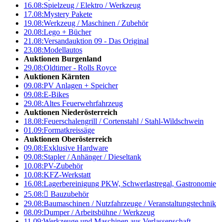
16.08:
Spielzeug / Elektro / Werkzeug
17.08:
Mystery Pakete
19.08:
Werkzeug / Maschinen / Zubehör
20.08:
Lego + Bücher
21.08:
Versandauktion 09 - Das Original
23.08:
Modellautos
Auktionen Burgenland
29.08:
Oldtimer - Rolls Royce
Auktionen Kärnten
09.08:
PV Anlagen + Speicher
09.08:
E-Bikes
29.08:
Altes Feuerwehrfahrzeug
Auktionen Niederösterreich
18.08:
Feuerschalengrill / Cortenstahl / Stahl-Wildschwein
01.09:
Formatkreissäge
Auktionen Oberösterreich
09.08:
Exklusive Hardware
09.08:
Stapler / Anhänger / Dieseltank
10.08:
PV-Zubehör
10.08:
KFZ-Werkstatt
16.08:
Lagerbereinigung PKW, Schwerlastregal, Gastronomie
25.08:

Bauzubehör
29.08:
Baumaschinen / Nutzfahrzeuge / Veranstaltungstechnik
08.09:
Dumper / Arbeitsbühne / Werkzeug
11.09:
Werkzeuge und Maschinen aus Verlassenschaft –