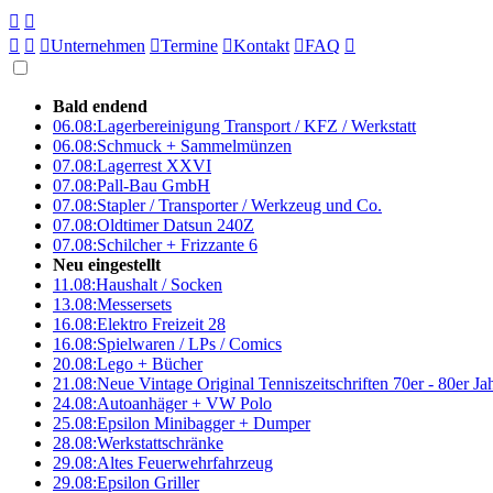





Unternehmen

Termine

Kontakt

FAQ

Bald endend
06.08:
Lagerbereinigung Transport / KFZ / Werkstatt
06.08:
Schmuck + Sammelmünzen
07.08:
Lagerrest XXVI
07.08:
Pall-Bau GmbH
07.08:
Stapler / Transporter / Werkzeug und Co.
07.08:
Oldtimer Datsun 240Z
07.08:
Schilcher + Frizzante 6
Neu eingestellt
11.08:
Haushalt / Socken
13.08:
Messersets
16.08:
Elektro Freizeit 28
16.08:
Spielwaren / LPs / Comics
20.08:
Lego + Bücher
21.08:
Neue Vintage Original Tenniszeitschriften 70er - 80er J
24.08:
Autoanhäger + VW Polo
25.08:
Epsilon Minibagger + Dumper
28.08:
Werkstattschränke
29.08:
Altes Feuerwehrfahrzeug
29.08:
Epsilon Griller