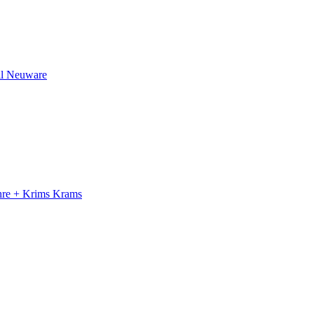
il Neuware
ahre + Krims Krams