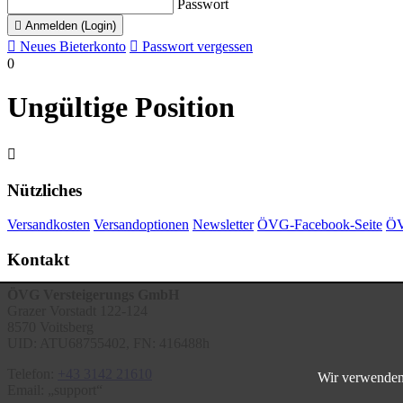
Passwort

Anmelden (Login)

Neues Bieterkonto

Passwort vergessen
0
Ungültige Position

Nützliches
Versandkosten
Versandoptionen
Newsletter
ÖVG-Facebook-Seite
ÖV
Kontakt
ÖVG Versteigerungs GmbH
Grazer Vorstadt 122-124
8570 Voitsberg
UID: ATU68755402, FN: 416488h
Telefon:
+43 3142 21610
Wir verwenden 
Email:
support