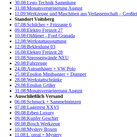
30.08:
Lego Technik Sammlung
31.08:
Monatsversteigerung August
11.09:
Werkzeuge und Maschinen aus Verlassenschaft – Großte
Standort Voitsberg
07.08:
Schilcher + Frizzante 6
09.08:
Elektro Freizeit 27
10.08:
Oldtimer - Ford Granada
12.08:
Werkstattausstattung
12.08:
Bekleidung 03
16.08:
Elektro Freizeit 28
19.08:
Sprossenwände NEU
20.08:
Fahrzeuge
24.08:
Autoanhäger + VW Polo
25.08:
Epsilon Minibagger + Dumper
28.08:
Werkstattschränke
29.08:
Epsilon Griller
31.08:
Monatsversteigerung August
Ausschließlich Versand
06.08:
Schmuck + Sammelmünzen
07.08:
Lagerrest XXVI
09.08:
Erben Luxury
09.08:
Kupfer Geschirr
09.08:
Bosch Werkzeug
10.08:
Mystery Boxen
11.08:
L´oreal + Mystery