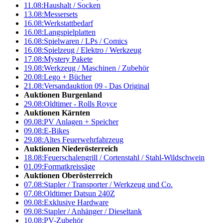
11.08:
Haushalt / Socken
13.08:
Messersets
16.08:
Werkstattbedarf
16.08:
Langspielplatten
16.08:
Spielwaren / LPs / Comics
16.08:
Spielzeug / Elektro / Werkzeug
17.08:
Mystery Pakete
19.08:
Werkzeug / Maschinen / Zubehör
20.08:
Lego + Bücher
21.08:
Versandauktion 09 - Das Original
Auktionen Burgenland
29.08:
Oldtimer - Rolls Royce
Auktionen Kärnten
09.08:
PV Anlagen + Speicher
09.08:
E-Bikes
29.08:
Altes Feuerwehrfahrzeug
Auktionen Niederösterreich
18.08:
Feuerschalengrill / Cortenstahl / Stahl-Wildschwein
01.09:
Formatkreissäge
Auktionen Oberösterreich
07.08:
Stapler / Transporter / Werkzeug und Co.
07.08:
Oldtimer Datsun 240Z
09.08:
Exklusive Hardware
09.08:
Stapler / Anhänger / Dieseltank
10.08:
PV-Zubehör