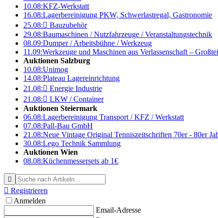
10.08:
KFZ-Werkstatt
16.08:
Lagerbereinigung PKW, Schwerlastregal, Gastronomie
25.08:

Bauzubehör
29.08:
Baumaschinen / Nutzfahrzeuge / Veranstaltungstechnik
08.09:
Dumper / Arbeitsbühne / Werkzeug
11.09:
Werkzeuge und Maschinen aus Verlassenschaft – Großte
Auktionen Salzburg
10.08:
Unimog
14.08:
Plateau Lagereinrichtung
21.08:

Energie Industrie
21.08:

LKW / Container
Auktionen Steiermark
06.08:
Lagerbereinigung Transport / KFZ / Werkstatt
07.08:
Pall-Bau GmbH
21.08:
Neue Vintage Original Tenniszeitschriften 70er - 80er J
30.08:
Lego Technik Sammlung
Auktionen Wien
08.08:
Küchenmessersets ab 1€


Registrieren
Anmelden
Email-Adresse