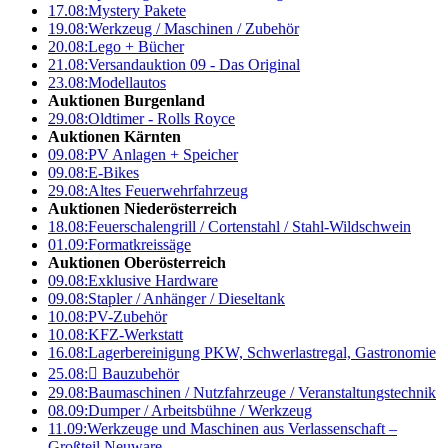
17.08:
Mystery Pakete
19.08:
Werkzeug / Maschinen / Zubehör
20.08:
Lego + Bücher
21.08:
Versandauktion 09 - Das Original
23.08:
Modellautos
Auktionen Burgenland
29.08:
Oldtimer - Rolls Royce
Auktionen Kärnten
09.08:
PV Anlagen + Speicher
09.08:
E-Bikes
29.08:
Altes Feuerwehrfahrzeug
Auktionen Niederösterreich
18.08:
Feuerschalengrill / Cortenstahl / Stahl-Wildschwein
01.09:
Formatkreissäge
Auktionen Oberösterreich
09.08:
Exklusive Hardware
09.08:
Stapler / Anhänger / Dieseltank
10.08:
PV-Zubehör
10.08:
KFZ-Werkstatt
16.08:
Lagerbereinigung PKW, Schwerlastregal, Gastronomie
25.08:

Bauzubehör
29.08:
Baumaschinen / Nutzfahrzeuge / Veranstaltungstechnik
08.09:
Dumper / Arbeitsbühne / Werkzeug
11.09:
Werkzeuge und Maschinen aus Verlassenschaft –
Großteil Neuware