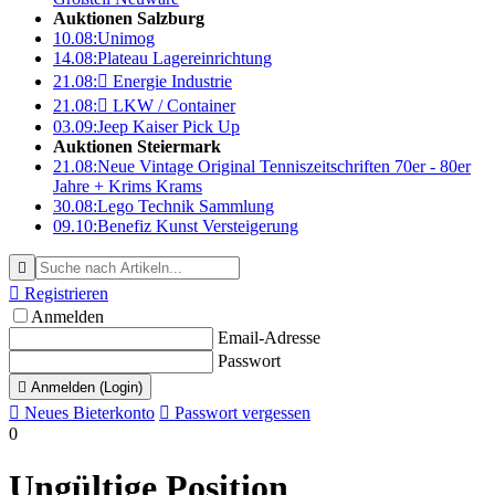
Auktionen Salzburg
10.08:
Unimog
14.08:
Plateau Lagereinrichtung
21.08:

Energie Industrie
21.08:

LKW / Container
03.09:
Jeep Kaiser Pick Up
Auktionen Steiermark
21.08:
Neue Vintage Original Tenniszeitschriften 70er - 80er
Jahre + Krims Krams
30.08:
Lego Technik Sammlung
09.10:
Benefiz Kunst Versteigerung


Registrieren
Anmelden
Email-Adresse
Passwort

Anmelden (Login)

Neues Bieterkonto

Passwort vergessen
0
Ungültige Position