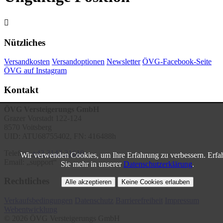

Nützliches
Versandkosten
Versandoptionen
Newsletter
ÖVG-Facebook-Seite
ÖVG auf Instagram
Kontakt
ÖVG Versteigerungs GmbH
Grazer Vorstadt 122-124
8570 Voitsberg
UID: ATU68755402, FN: 416488h
Telefon:
+43 3142 21610
Wir verwenden Cookies, um Ihre Erfahrung zu verbessern. Erfa
Email:
support
Sie mehr in unserer
Datenschutzerklärung
.
Rechtliches
Alle akzeptieren
Keine Cookies erlauben
Verkaufsbedingungen
Datenschutz
Barrierefreiheit
Impressum
Webentwicklung
© 2026 ÖVG Versteigerungs GmbH