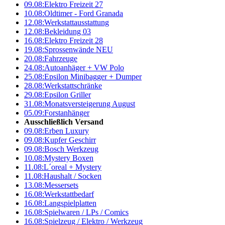
09.08:
Elektro Freizeit 27
10.08:
Oldtimer - Ford Granada
12.08:
Werkstattausstattung
12.08:
Bekleidung 03
16.08:
Elektro Freizeit 28
19.08:
Sprossenwände NEU
20.08:
Fahrzeuge
24.08:
Autoanhäger + VW Polo
25.08:
Epsilon Minibagger + Dumper
28.08:
Werkstattschränke
29.08:
Epsilon Griller
31.08:
Monatsversteigerung August
05.09:
Forstanhänger
Ausschließlich Versand
09.08:
Erben Luxury
09.08:
Kupfer Geschirr
09.08:
Bosch Werkzeug
10.08:
Mystery Boxen
11.08:
L´oreal + Mystery
11.08:
Haushalt / Socken
13.08:
Messersets
16.08:
Werkstattbedarf
16.08:
Langspielplatten
16.08:
Spielwaren / LPs / Comics
16.08:
Spielzeug / Elektro / Werkzeug