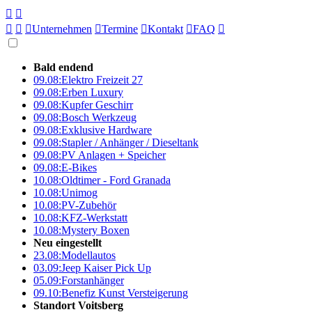





Unternehmen

Termine

Kontakt

FAQ

Bald endend
09.08:
Elektro Freizeit 27
09.08:
Erben Luxury
09.08:
Kupfer Geschirr
09.08:
Bosch Werkzeug
09.08:
Exklusive Hardware
09.08:
Stapler / Anhänger / Dieseltank
09.08:
PV Anlagen + Speicher
09.08:
E-Bikes
10.08:
Oldtimer - Ford Granada
10.08:
Unimog
10.08:
PV-Zubehör
10.08:
KFZ-Werkstatt
10.08:
Mystery Boxen
Neu eingestellt
23.08:
Modellautos
03.09:
Jeep Kaiser Pick Up
05.09:
Forstanhänger
09.10:
Benefiz Kunst Versteigerung
Standort Voitsberg