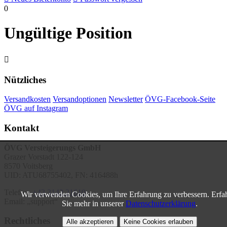
0
Ungültige Position

Nützliches
Versandkosten
Versandoptionen
Newsletter
ÖVG-Facebook-Seite
ÖVG auf Instagram
Kontakt
ÖVG Versteigerungs GmbH
Grazer Vorstadt 122-124
8570 Voitsberg
UID: ATU68755402, FN: 416488h
Telefon:
+43 3142 21610
Wir verwenden Cookies, um Ihre Erfahrung zu verbessern. Erfa
Email:
support
Sie mehr in unserer
Datenschutzerklärung
.
Rechtliches
Alle akzeptieren
Keine Cookies erlauben