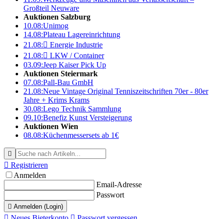
Großteil Neuware
Auktionen Salzburg
10.08:
Unimog
14.08:
Plateau Lagereinrichtung
21.08:

Energie Industrie
21.08:

LKW / Container
03.09:
Jeep Kaiser Pick Up
Auktionen Steiermark
07.08:
Pall-Bau GmbH
21.08:
Neue Vintage Original Tenniszeitschriften 70er - 80er
Jahre + Krims Krams
30.08:
Lego Technik Sammlung
09.10:
Benefiz Kunst Versteigerung
Auktionen Wien
08.08:
Küchenmessersets ab 1€


Registrieren
Anmelden
Email-Adresse
Passwort

Anmelden (Login)

Neues Bieterkonto

Passwort vergessen