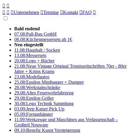





Unternehmen

Termine

Kontakt

FAQ

Bald endend
07.08:
Pall-Bau GmbH
08.08:
Küchenmessersets ab 1€
Neu eingestellt
11.08:
Haushalt / Socken
13.08:
Messersets
20.08:
Lego + Bücher
21.08:
Neue Vintage Original Tenniszeitschriften 70er - 80er
Jahre + Krims Krams
23.08:
Modellautos
25.08:
Epsilon Minibagger + Dumper
28.08:
Werkstattschränke
29.08:
Altes Feuerwehrfahrzeug
29.08:
Epsilon Griller
30.08:
Lego Technik Sammlung
03.09:
Jeep Kaiser Pick Up
05.09:
Forstanhänger
11.09:
Werkzeuge und Maschinen aus Verlassenschaft –
Großteil Neuware
09.10:
Benefiz Kunst Versteigerung