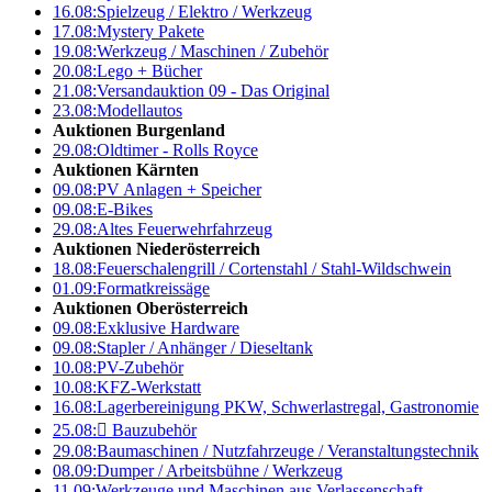
16.08:
Spielzeug / Elektro / Werkzeug
17.08:
Mystery Pakete
19.08:
Werkzeug / Maschinen / Zubehör
20.08:
Lego + Bücher
21.08:
Versandauktion 09 - Das Original
23.08:
Modellautos
Auktionen Burgenland
29.08:
Oldtimer - Rolls Royce
Auktionen Kärnten
09.08:
PV Anlagen + Speicher
09.08:
E-Bikes
29.08:
Altes Feuerwehrfahrzeug
Auktionen Niederösterreich
18.08:
Feuerschalengrill / Cortenstahl / Stahl-Wildschwein
01.09:
Formatkreissäge
Auktionen Oberösterreich
09.08:
Exklusive Hardware
09.08:
Stapler / Anhänger / Dieseltank
10.08:
PV-Zubehör
10.08:
KFZ-Werkstatt
16.08:
Lagerbereinigung PKW, Schwerlastregal, Gastronomie
25.08:

Bauzubehör
29.08:
Baumaschinen / Nutzfahrzeuge / Veranstaltungstechnik
08.09:
Dumper / Arbeitsbühne / Werkzeug
11.09:
Werkzeuge und Maschinen aus Verlassenschaft –