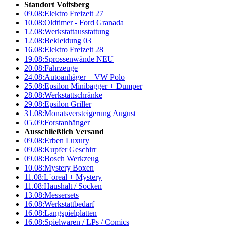
Standort Voitsberg
09.08:
Elektro Freizeit 27
10.08:
Oldtimer - Ford Granada
12.08:
Werkstattausstattung
12.08:
Bekleidung 03
16.08:
Elektro Freizeit 28
19.08:
Sprossenwände NEU
20.08:
Fahrzeuge
24.08:
Autoanhäger + VW Polo
25.08:
Epsilon Minibagger + Dumper
28.08:
Werkstattschränke
29.08:
Epsilon Griller
31.08:
Monatsversteigerung August
05.09:
Forstanhänger
Ausschließlich Versand
09.08:
Erben Luxury
09.08:
Kupfer Geschirr
09.08:
Bosch Werkzeug
10.08:
Mystery Boxen
11.08:
L´oreal + Mystery
11.08:
Haushalt / Socken
13.08:
Messersets
16.08:
Werkstattbedarf
16.08:
Langspielplatten
16.08:
Spielwaren / LPs / Comics