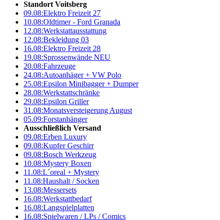
Standort Voitsberg
09.08:
Elektro Freizeit 27
10.08:
Oldtimer - Ford Granada
12.08:
Werkstattausstattung
12.08:
Bekleidung 03
16.08:
Elektro Freizeit 28
19.08:
Sprossenwände NEU
20.08:
Fahrzeuge
24.08:
Autoanhäger + VW Polo
25.08:
Epsilon Minibagger + Dumper
28.08:
Werkstattschränke
29.08:
Epsilon Griller
31.08:
Monatsversteigerung August
05.09:
Forstanhänger
Ausschließlich Versand
09.08:
Erben Luxury
09.08:
Kupfer Geschirr
09.08:
Bosch Werkzeug
10.08:
Mystery Boxen
11.08:
L´oreal + Mystery
11.08:
Haushalt / Socken
13.08:
Messersets
16.08:
Werkstattbedarf
16.08:
Langspielplatten
16.08:
Spielwaren / LPs / Comics