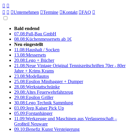





Unternehmen

Termine

Kontakt

FAQ

Bald endend
07.08:
Pall-Bau GmbH
08.08:
Küchenmessersets ab 1€
Neu eingestellt
11.08:
Haushalt / Socken
13.08:
Messersets
20.08:
Lego + Bücher
21.08:
Neue Vintage Original Tenniszeitschriften 70er - 80er
Jahre + Krims Krams
23.08:
Modellautos
25.08:
Epsilon Minibagger + Dumper
28.08:
Werkstattschränke
29.08:
Altes Feuerwehrfahrzeug
29.08:
Epsilon Griller
30.08:
Lego Technik Sammlung
03.09:
Jeep Kaiser Pick Up
05.09:
Forstanhänger
11.09:
Werkzeuge und Maschinen aus Verlassenschaft –
Großteil Neuware
09.10:
Benefiz Kunst Versteigerung