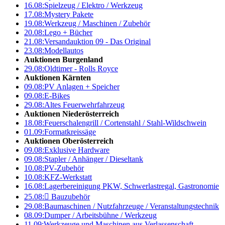
16.08:
Spielzeug / Elektro / Werkzeug
17.08:
Mystery Pakete
19.08:
Werkzeug / Maschinen / Zubehör
20.08:
Lego + Bücher
21.08:
Versandauktion 09 - Das Original
23.08:
Modellautos
Auktionen Burgenland
29.08:
Oldtimer - Rolls Royce
Auktionen Kärnten
09.08:
PV Anlagen + Speicher
09.08:
E-Bikes
29.08:
Altes Feuerwehrfahrzeug
Auktionen Niederösterreich
18.08:
Feuerschalengrill / Cortenstahl / Stahl-Wildschwein
01.09:
Formatkreissäge
Auktionen Oberösterreich
09.08:
Exklusive Hardware
09.08:
Stapler / Anhänger / Dieseltank
10.08:
PV-Zubehör
10.08:
KFZ-Werkstatt
16.08:
Lagerbereinigung PKW, Schwerlastregal, Gastronomie
25.08:

Bauzubehör
29.08:
Baumaschinen / Nutzfahrzeuge / Veranstaltungstechnik
08.09:
Dumper / Arbeitsbühne / Werkzeug
11.09:
Werkzeuge und Maschinen aus Verlassenschaft –