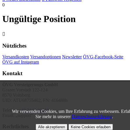
0
Ungültige Position

Nützliches
Versandkosten
Versandoptionen
Newsletter
ÖVG-Facebook-Seite
ÖVG auf Instagram
Kontakt
ÖVG Versteigerungs GmbH
Grazer Vorstadt 122-124
8570 Voitsberg
UID: ATU68755402, FN: 416488h
Telefon:
+43 3142 21610
Wir verwenden Cookies, um Ihre Erfahrung zu verbessern. Erfa
Email:
support
Sie mehr in unserer
Datenschutzerklärung
.
Rechtliches
Alle akzeptieren
Keine Cookies erlauben