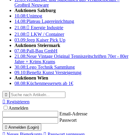
Großteil Neuware
Auktionen Salzburg
10.08:
Unimog
14.08:
Plateau Lagereinrichtung
21.08:

Energie Industrie
21.08:

LKW / Container
03.09:
Jeep Kaiser Pick Up
Auktionen Steiermark
07.08:
Pall-Bau GmbH
21.08:
Neue Vintage Original Tenniszeitschriften 70er - 80er
Jahre + Krims Krams
30.08:
Lego Technik Sammlung
09.10:
Benefiz Kunst Versteigerung
Auktionen Wien
08.08:
Küchenmessersets ab 1€


Registrieren
Anmelden
Email-Adresse
Passwort

Anmelden (Login)

Neues Bieterkonto

Passwort vergessen