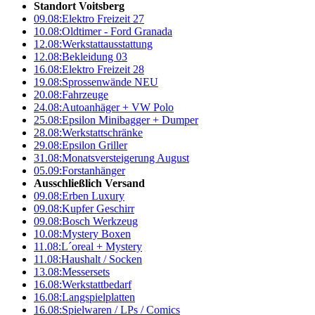
Standort Voitsberg
09.08:
Elektro Freizeit 27
10.08:
Oldtimer - Ford Granada
12.08:
Werkstattausstattung
12.08:
Bekleidung 03
16.08:
Elektro Freizeit 28
19.08:
Sprossenwände NEU
20.08:
Fahrzeuge
24.08:
Autoanhäger + VW Polo
25.08:
Epsilon Minibagger + Dumper
28.08:
Werkstattschränke
29.08:
Epsilon Griller
31.08:
Monatsversteigerung August
05.09:
Forstanhänger
Ausschließlich Versand
09.08:
Erben Luxury
09.08:
Kupfer Geschirr
09.08:
Bosch Werkzeug
10.08:
Mystery Boxen
11.08:
L´oreal + Mystery
11.08:
Haushalt / Socken
13.08:
Messersets
16.08:
Werkstattbedarf
16.08:
Langspielplatten
16.08:
Spielwaren / LPs / Comics