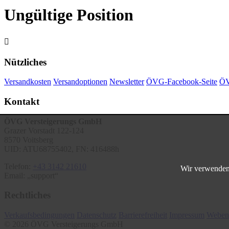
Ungültige Position

Nützliches
Versandkosten
Versandoptionen
Newsletter
ÖVG-Facebook-Seite
ÖV
Kontakt
ÖVG Versteigerungs GmbH
Grazer Vorstadt 122-124
8570 Voitsberg
UID: ATU68755402, FN: 416488h
Telefon:
+43 3142 21610
Wir verwenden 
Email:
support
Rechtliches
Verkaufsbedingungen
Datenschutz
Barrierefreiheit
Impressum
Weben
© 2026 ÖVG Versteigerungs GmbH