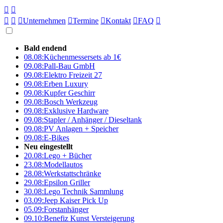





Unternehmen

Termine

Kontakt

FAQ

Bald endend
08.08:
Küchenmessersets ab 1€
09.08:
Pall-Bau GmbH
09.08:
Elektro Freizeit 27
09.08:
Erben Luxury
09.08:
Kupfer Geschirr
09.08:
Bosch Werkzeug
09.08:
Exklusive Hardware
09.08:
Stapler / Anhänger / Dieseltank
09.08:
PV Anlagen + Speicher
09.08:
E-Bikes
Neu eingestellt
20.08:
Lego + Bücher
23.08:
Modellautos
28.08:
Werkstattschränke
29.08:
Epsilon Griller
30.08:
Lego Technik Sammlung
03.09:
Jeep Kaiser Pick Up
05.09:
Forstanhänger
09.10:
Benefiz Kunst Versteigerung