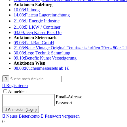
Auktionen Salzburg
10.08:
Unimog
14.08:
Plateau Lagereinrichtung
21.08:

Energie Industrie
21.08:

LKW / Container
03.09:
Jeep Kaiser Pick Up
Auktionen Steiermark
09.08:
Pall-Bau GmbH
21.08:
Neue Vintage Original Tenniszeitschriften 70er - 80er J
30.08:
Lego Technik Sammlung
09.10:
Benefiz Kunst Versteigerung
Auktionen Wien
08.08:
Küchenmessersets ab 1€


Registrieren
Anmelden
Email-Adresse
Passwort

Anmelden (Login)

Neues Bieterkonto

Passwort vergessen
0