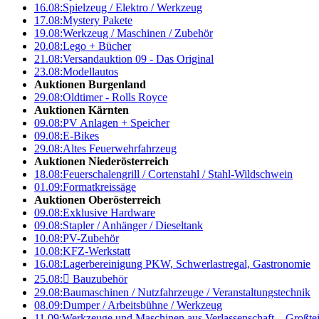
16.08:
Spielzeug / Elektro / Werkzeug
17.08:
Mystery Pakete
19.08:
Werkzeug / Maschinen / Zubehör
20.08:
Lego + Bücher
21.08:
Versandauktion 09 - Das Original
23.08:
Modellautos
Auktionen Burgenland
29.08:
Oldtimer - Rolls Royce
Auktionen Kärnten
09.08:
PV Anlagen + Speicher
09.08:
E-Bikes
29.08:
Altes Feuerwehrfahrzeug
Auktionen Niederösterreich
18.08:
Feuerschalengrill / Cortenstahl / Stahl-Wildschwein
01.09:
Formatkreissäge
Auktionen Oberösterreich
09.08:
Exklusive Hardware
09.08:
Stapler / Anhänger / Dieseltank
10.08:
PV-Zubehör
10.08:
KFZ-Werkstatt
16.08:
Lagerbereinigung PKW, Schwerlastregal, Gastronomie
25.08:

Bauzubehör
29.08:
Baumaschinen / Nutzfahrzeuge / Veranstaltungstechnik
08.09:
Dumper / Arbeitsbühne / Werkzeug
11.09:
Werkzeuge und Maschinen aus Verlassenschaft – Großte