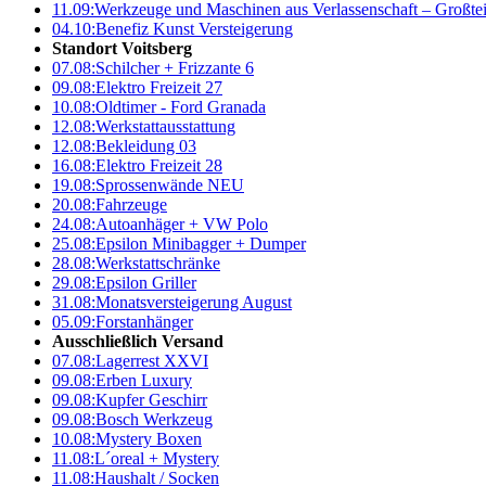
11.09:
Werkzeuge und Maschinen aus Verlassenschaft – Großte
04.10:
Benefiz Kunst Versteigerung
Standort Voitsberg
07.08:
Schilcher + Frizzante 6
09.08:
Elektro Freizeit 27
10.08:
Oldtimer - Ford Granada
12.08:
Werkstattausstattung
12.08:
Bekleidung 03
16.08:
Elektro Freizeit 28
19.08:
Sprossenwände NEU
20.08:
Fahrzeuge
24.08:
Autoanhäger + VW Polo
25.08:
Epsilon Minibagger + Dumper
28.08:
Werkstattschränke
29.08:
Epsilon Griller
31.08:
Monatsversteigerung August
05.09:
Forstanhänger
Ausschließlich Versand
07.08:
Lagerrest XXVI
09.08:
Erben Luxury
09.08:
Kupfer Geschirr
09.08:
Bosch Werkzeug
10.08:
Mystery Boxen
11.08:
L´oreal + Mystery
11.08:
Haushalt / Socken