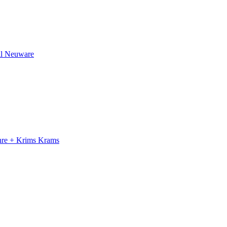
il Neuware
ahre + Krims Krams