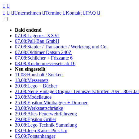





Unternehmen

Termine

Kontakt

FAQ

Bald endend
07.08:
Lagerrest XXVI
07.08:
Pall-Bau GmbH
07.08:
Stapler / Transporter / Werkzeug und Co.
07.08:
Oldtimer Datsun 240Z
07.08:
Schilcher + Frizzante 6
08.08:
Küchenmessersets ab 1€
Neu eingestellt
11.08:
Haushalt / Socken
13.08:
Messersets
20.08:
Lego + Bücher
21.08:
Neue Vintage Original Tenniszeitschriften 70er - 80er J
23.08:
Modellautos
25.08:
Epsilon Minibagger + Dumper
28.08:
Werkstattschränke
29.08:
Altes Feuerwehrfahrzeug
29.08:
Epsilon Griller
30.08:
Lego Technik Sammlung
03.09:
Jeep Kaiser Pick Up
05.09:
Forstanhänger