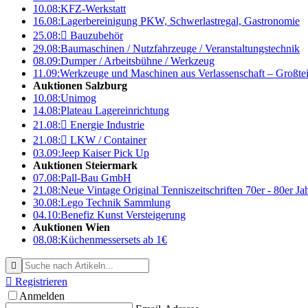
10.08:
KFZ-Werkstatt
16.08:
Lagerbereinigung PKW, Schwerlastregal, Gastronomie
25.08:

Bauzubehör
29.08:
Baumaschinen / Nutzfahrzeuge / Veranstaltungstechnik
08.09:
Dumper / Arbeitsbühne / Werkzeug
11.09:
Werkzeuge und Maschinen aus Verlassenschaft – Großte
Auktionen Salzburg
10.08:
Unimog
14.08:
Plateau Lagereinrichtung
21.08:

Energie Industrie
21.08:

LKW / Container
03.09:
Jeep Kaiser Pick Up
Auktionen Steiermark
07.08:
Pall-Bau GmbH
21.08:
Neue Vintage Original Tenniszeitschriften 70er - 80er J
30.08:
Lego Technik Sammlung
04.10:
Benefiz Kunst Versteigerung
Auktionen Wien
08.08:
Küchenmessersets ab 1€


Registrieren
Anmelden