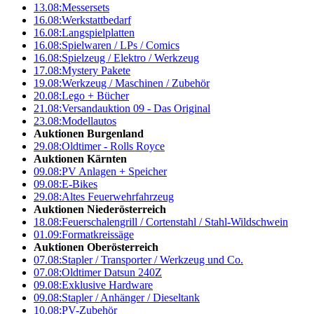
13.08:
Messersets
16.08:
Werkstattbedarf
16.08:
Langspielplatten
16.08:
Spielwaren / LPs / Comics
16.08:
Spielzeug / Elektro / Werkzeug
17.08:
Mystery Pakete
19.08:
Werkzeug / Maschinen / Zubehör
20.08:
Lego + Bücher
21.08:
Versandauktion 09 - Das Original
23.08:
Modellautos
Auktionen Burgenland
29.08:
Oldtimer - Rolls Royce
Auktionen Kärnten
09.08:
PV Anlagen + Speicher
09.08:
E-Bikes
29.08:
Altes Feuerwehrfahrzeug
Auktionen Niederösterreich
18.08:
Feuerschalengrill / Cortenstahl / Stahl-Wildschwein
01.09:
Formatkreissäge
Auktionen Oberösterreich
07.08:
Stapler / Transporter / Werkzeug und Co.
07.08:
Oldtimer Datsun 240Z
09.08:
Exklusive Hardware
09.08:
Stapler / Anhänger / Dieseltank
10.08:
PV-Zubehör