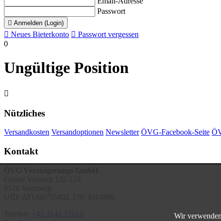
Email-Adresse
Passwort

Anmelden (Login)

Neues Bieterkonto

Passwort vergessen
0
Ungültige Position

Nützliches
Versandkosten
Versandoptionen
Newsletter
ÖVG-Facebook-Seite
ÖV
Kontakt
ÖVG Versteigerungs GmbH
Grazer Vorstadt 122-124
8570 Voitsberg
UID: ATU68755402, FN: 416488h
Telefon:
+43 3142 21610
Wir verwenden 