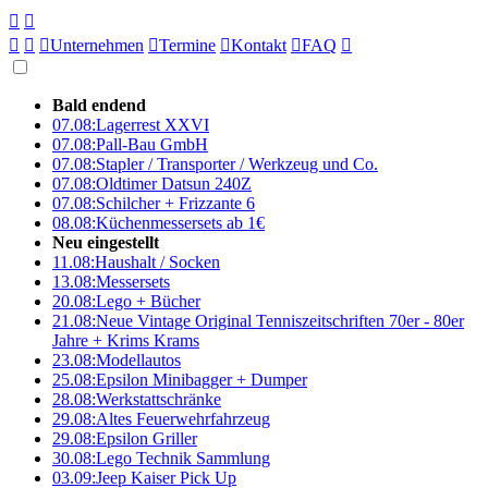





Unternehmen

Termine

Kontakt

FAQ

Bald endend
07.08:
Lagerrest XXVI
07.08:
Pall-Bau GmbH
07.08:
Stapler / Transporter / Werkzeug und Co.
07.08:
Oldtimer Datsun 240Z
07.08:
Schilcher + Frizzante 6
08.08:
Küchenmessersets ab 1€
Neu eingestellt
11.08:
Haushalt / Socken
13.08:
Messersets
20.08:
Lego + Bücher
21.08:
Neue Vintage Original Tenniszeitschriften 70er - 80er
Jahre + Krims Krams
23.08:
Modellautos
25.08:
Epsilon Minibagger + Dumper
28.08:
Werkstattschränke
29.08:
Altes Feuerwehrfahrzeug
29.08:
Epsilon Griller
30.08:
Lego Technik Sammlung
03.09:
Jeep Kaiser Pick Up