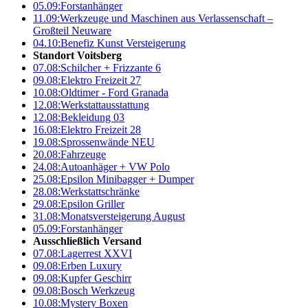
05.09:
Forstanhänger
11.09:
Werkzeuge und Maschinen aus Verlassenschaft –
Großteil Neuware
04.10:
Benefiz Kunst Versteigerung
Standort Voitsberg
07.08:
Schilcher + Frizzante 6
09.08:
Elektro Freizeit 27
10.08:
Oldtimer - Ford Granada
12.08:
Werkstattausstattung
12.08:
Bekleidung 03
16.08:
Elektro Freizeit 28
19.08:
Sprossenwände NEU
20.08:
Fahrzeuge
24.08:
Autoanhäger + VW Polo
25.08:
Epsilon Minibagger + Dumper
28.08:
Werkstattschränke
29.08:
Epsilon Griller
31.08:
Monatsversteigerung August
05.09:
Forstanhänger
Ausschließlich Versand
07.08:
Lagerrest XXVI
09.08:
Erben Luxury
09.08:
Kupfer Geschirr
09.08:
Bosch Werkzeug
10.08:
Mystery Boxen