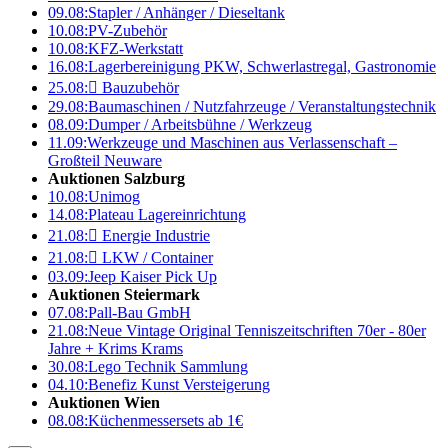
09.08:
Stapler / Anhänger / Dieseltank
10.08:
PV-Zubehör
10.08:
KFZ-Werkstatt
16.08:
Lagerbereinigung PKW, Schwerlastregal, Gastronomie
25.08:

Bauzubehör
29.08:
Baumaschinen / Nutzfahrzeuge / Veranstaltungstechnik
08.09:
Dumper / Arbeitsbühne / Werkzeug
11.09:
Werkzeuge und Maschinen aus Verlassenschaft –
Großteil Neuware
Auktionen Salzburg
10.08:
Unimog
14.08:
Plateau Lagereinrichtung
21.08:

Energie Industrie
21.08:

LKW / Container
03.09:
Jeep Kaiser Pick Up
Auktionen Steiermark
07.08:
Pall-Bau GmbH
21.08:
Neue Vintage Original Tenniszeitschriften 70er - 80er
Jahre + Krims Krams
30.08:
Lego Technik Sammlung
04.10:
Benefiz Kunst Versteigerung
Auktionen Wien
08.08:
Küchenmessersets ab 1€