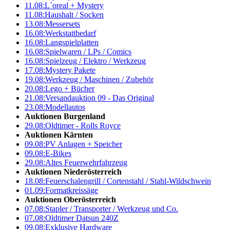
11.08:
L´oreal + Mystery
11.08:
Haushalt / Socken
13.08:
Messersets
16.08:
Werkstattbedarf
16.08:
Langspielplatten
16.08:
Spielwaren / LPs / Comics
16.08:
Spielzeug / Elektro / Werkzeug
17.08:
Mystery Pakete
19.08:
Werkzeug / Maschinen / Zubehör
20.08:
Lego + Bücher
21.08:
Versandauktion 09 - Das Original
23.08:
Modellautos
Auktionen Burgenland
29.08:
Oldtimer - Rolls Royce
Auktionen Kärnten
09.08:
PV Anlagen + Speicher
09.08:
E-Bikes
29.08:
Altes Feuerwehrfahrzeug
Auktionen Niederösterreich
18.08:
Feuerschalengrill / Cortenstahl / Stahl-Wildschwein
01.09:
Formatkreissäge
Auktionen Oberösterreich
07.08:
Stapler / Transporter / Werkzeug und Co.
07.08:
Oldtimer Datsun 240Z
09.08:
Exklusive Hardware