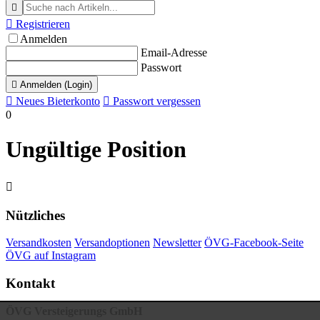


Registrieren
Anmelden
Email-Adresse
Passwort

Anmelden (Login)

Neues Bieterkonto

Passwort vergessen
0
Ungültige Position

Nützliches
Versandkosten
Versandoptionen
Newsletter
ÖVG-Facebook-Seite
ÖVG auf Instagram
Kontakt
ÖVG Versteigerungs GmbH