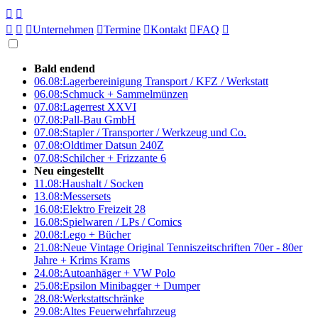





Unternehmen

Termine

Kontakt

FAQ

Bald endend
06.08:
Lagerbereinigung Transport / KFZ / Werkstatt
06.08:
Schmuck + Sammelmünzen
07.08:
Lagerrest XXVI
07.08:
Pall-Bau GmbH
07.08:
Stapler / Transporter / Werkzeug und Co.
07.08:
Oldtimer Datsun 240Z
07.08:
Schilcher + Frizzante 6
Neu eingestellt
11.08:
Haushalt / Socken
13.08:
Messersets
16.08:
Elektro Freizeit 28
16.08:
Spielwaren / LPs / Comics
20.08:
Lego + Bücher
21.08:
Neue Vintage Original Tenniszeitschriften 70er - 80er
Jahre + Krims Krams
24.08:
Autoanhäger + VW Polo
25.08:
Epsilon Minibagger + Dumper
28.08:
Werkstattschränke
29.08:
Altes Feuerwehrfahrzeug