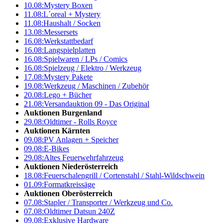
10.08:
Mystery Boxen
11.08:
L´oreal + Mystery
11.08:
Haushalt / Socken
13.08:
Messersets
16.08:
Werkstattbedarf
16.08:
Langspielplatten
16.08:
Spielwaren / LPs / Comics
16.08:
Spielzeug / Elektro / Werkzeug
17.08:
Mystery Pakete
19.08:
Werkzeug / Maschinen / Zubehör
20.08:
Lego + Bücher
21.08:
Versandauktion 09 - Das Original
Auktionen Burgenland
29.08:
Oldtimer - Rolls Royce
Auktionen Kärnten
09.08:
PV Anlagen + Speicher
09.08:
E-Bikes
29.08:
Altes Feuerwehrfahrzeug
Auktionen Niederösterreich
18.08:
Feuerschalengrill / Cortenstahl / Stahl-Wildschwein
01.09:
Formatkreissäge
Auktionen Oberösterreich
07.08:
Stapler / Transporter / Werkzeug und Co.
07.08:
Oldtimer Datsun 240Z
09.08:
Exklusive Hardware