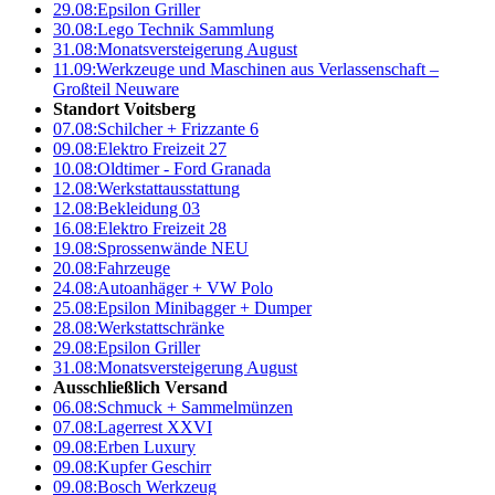
29.08:
Epsilon Griller
30.08:
Lego Technik Sammlung
31.08:
Monatsversteigerung August
11.09:
Werkzeuge und Maschinen aus Verlassenschaft –
Großteil Neuware
Standort Voitsberg
07.08:
Schilcher + Frizzante 6
09.08:
Elektro Freizeit 27
10.08:
Oldtimer - Ford Granada
12.08:
Werkstattausstattung
12.08:
Bekleidung 03
16.08:
Elektro Freizeit 28
19.08:
Sprossenwände NEU
20.08:
Fahrzeuge
24.08:
Autoanhäger + VW Polo
25.08:
Epsilon Minibagger + Dumper
28.08:
Werkstattschränke
29.08:
Epsilon Griller
31.08:
Monatsversteigerung August
Ausschließlich Versand
06.08:
Schmuck + Sammelmünzen
07.08:
Lagerrest XXVI
09.08:
Erben Luxury
09.08:
Kupfer Geschirr
09.08:
Bosch Werkzeug