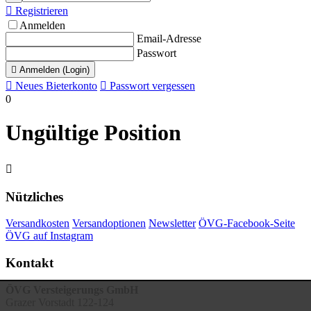

Registrieren
Anmelden
Email-Adresse
Passwort

Anmelden (Login)

Neues Bieterkonto

Passwort vergessen
0
Ungültige Position

Nützliches
Versandkosten
Versandoptionen
Newsletter
ÖVG-Facebook-Seite
ÖVG auf Instagram
Kontakt
ÖVG Versteigerungs GmbH
Grazer Vorstadt 122-124