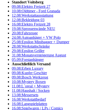
Standort Voitsberg
09.08:
Elektro Freizeit 27
10.08:
Oldtimer - Ford Granada
12.08:
Werkstattausstattung
12.08:
Bekleidung 03
16.08:
Elektro Freizeit 28
19.08:
Sprossenwände NEU
20.08:
Fahrzeuge
24.08:
Autoanhäger + VW Polo
25.08:
Epsilon Minibagger + Dumper
28.08:
Werkstattschränke
29.08:
Epsilon Griller
31.08:
Monatsversteigerung August
05.09:
Forstanhänger
Ausschließlich Versand
09.08:
Erben Luxury
09.08:
Kupfer Geschirr
09.08:
Bosch Werkzeug
10.08:
Mystery Boxen
11.08:
L´oreal + Mystery
11.08:
Haushalt / Socken
13.08:
Messersets
16.08:
Werkstattbedarf
16.08:
Langspielplatten
16.08:
Spielwaren / LPs / Comics