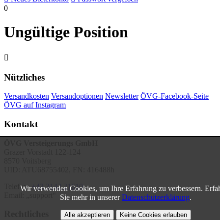
0
Ungültige Position

Nützliches
Versandkosten
Versandoptionen
Newsletter
ÖVG-Facebook-Seite
ÖVG auf Instagram
Kontakt
ÖVG Versteigerungs GmbH
Grazer Vorstadt 122-124
8570 Voitsberg
UID: ATU68755402, FN: 416488h
Telefon:
+43 3142 21610
Wir verwenden Cookies, um Ihre Erfahrung zu verbessern. Erfa
Email:
support
Sie mehr in unserer
Datenschutzerklärung
.
Rechtliches
Alle akzeptieren
Keine Cookies erlauben