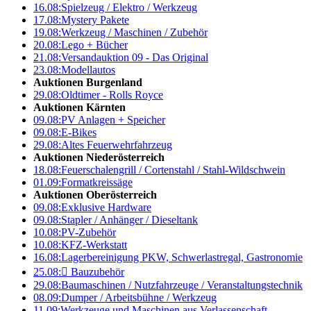
16.08:
Spielzeug / Elektro / Werkzeug
17.08:
Mystery Pakete
19.08:
Werkzeug / Maschinen / Zubehör
20.08:
Lego + Bücher
21.08:
Versandauktion 09 - Das Original
23.08:
Modellautos
Auktionen Burgenland
29.08:
Oldtimer - Rolls Royce
Auktionen Kärnten
09.08:
PV Anlagen + Speicher
09.08:
E-Bikes
29.08:
Altes Feuerwehrfahrzeug
Auktionen Niederösterreich
18.08:
Feuerschalengrill / Cortenstahl / Stahl-Wildschwein
01.09:
Formatkreissäge
Auktionen Oberösterreich
09.08:
Exklusive Hardware
09.08:
Stapler / Anhänger / Dieseltank
10.08:
PV-Zubehör
10.08:
KFZ-Werkstatt
16.08:
Lagerbereinigung PKW, Schwerlastregal, Gastronomie
25.08:

Bauzubehör
29.08:
Baumaschinen / Nutzfahrzeuge / Veranstaltungstechnik
08.09:
Dumper / Arbeitsbühne / Werkzeug
11.09:
Werkzeuge und Maschinen aus Verlassenschaft –