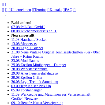





Unternehmen

Termine

Kontakt

FAQ

Bald endend
07.08:
Pall-Bau GmbH
08.08:
Küchenmessersets ab 1€
Neu eingestellt
11.08:
Haushalt / Socken
13.08:
Messersets
20.08:
Lego + Bücher
21.08:
Neue Vintage Original Tenniszeitschriften 70er - 80er
Jahre + Krims Krams
23.08:
Modellautos
25.08:
Epsilon Minibagger + Dumper
28.08:
Werkstattschränke
29.08:
Altes Feuerwehrfahrzeug
29.08:
Epsilon Griller
30.08:
Lego Technik Sammlung
03.09:
Jeep Kaiser Pick Up
05.09:
Forstanhänger
11.09:
Werkzeuge und Maschinen aus Verlassenschaft –
Großteil Neuware
09.10:
Benefiz Kunst Versteigerung