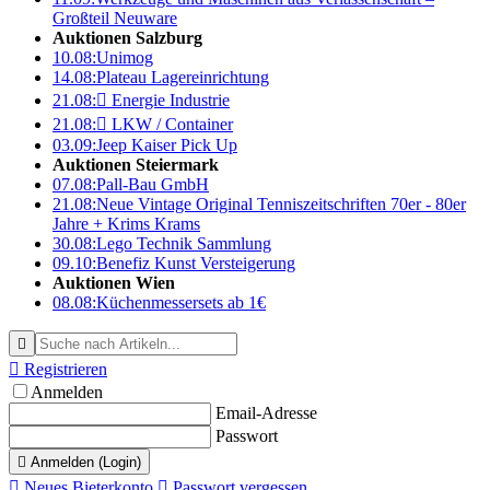
Großteil Neuware
Auktionen Salzburg
10.08:
Unimog
14.08:
Plateau Lagereinrichtung
21.08:

Energie Industrie
21.08:

LKW / Container
03.09:
Jeep Kaiser Pick Up
Auktionen Steiermark
07.08:
Pall-Bau GmbH
21.08:
Neue Vintage Original Tenniszeitschriften 70er - 80er
Jahre + Krims Krams
30.08:
Lego Technik Sammlung
09.10:
Benefiz Kunst Versteigerung
Auktionen Wien
08.08:
Küchenmessersets ab 1€


Registrieren
Anmelden
Email-Adresse
Passwort

Anmelden (Login)

Neues Bieterkonto

Passwort vergessen