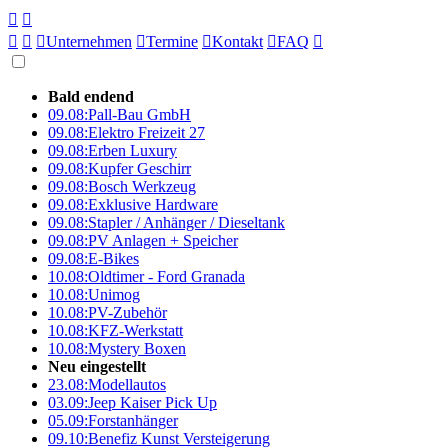





Unternehmen

Termine

Kontakt

FAQ

Bald endend
09.08:
Pall-Bau GmbH
09.08:
Elektro Freizeit 27
09.08:
Erben Luxury
09.08:
Kupfer Geschirr
09.08:
Bosch Werkzeug
09.08:
Exklusive Hardware
09.08:
Stapler / Anhänger / Dieseltank
09.08:
PV Anlagen + Speicher
09.08:
E-Bikes
10.08:
Oldtimer - Ford Granada
10.08:
Unimog
10.08:
PV-Zubehör
10.08:
KFZ-Werkstatt
10.08:
Mystery Boxen
Neu eingestellt
23.08:
Modellautos
03.09:
Jeep Kaiser Pick Up
05.09:
Forstanhänger
09.10:
Benefiz Kunst Versteigerung