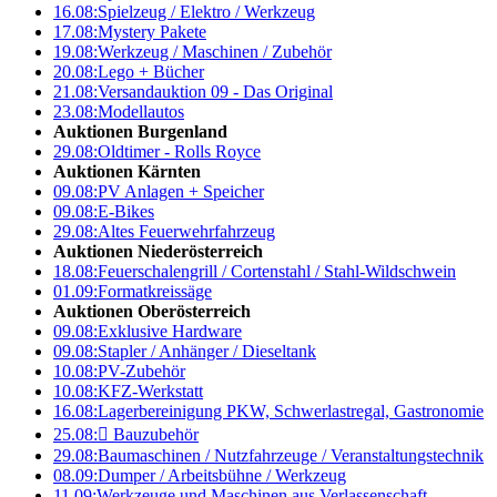
16.08:
Spielzeug / Elektro / Werkzeug
17.08:
Mystery Pakete
19.08:
Werkzeug / Maschinen / Zubehör
20.08:
Lego + Bücher
21.08:
Versandauktion 09 - Das Original
23.08:
Modellautos
Auktionen Burgenland
29.08:
Oldtimer - Rolls Royce
Auktionen Kärnten
09.08:
PV Anlagen + Speicher
09.08:
E-Bikes
29.08:
Altes Feuerwehrfahrzeug
Auktionen Niederösterreich
18.08:
Feuerschalengrill / Cortenstahl / Stahl-Wildschwein
01.09:
Formatkreissäge
Auktionen Oberösterreich
09.08:
Exklusive Hardware
09.08:
Stapler / Anhänger / Dieseltank
10.08:
PV-Zubehör
10.08:
KFZ-Werkstatt
16.08:
Lagerbereinigung PKW, Schwerlastregal, Gastronomie
25.08:

Bauzubehör
29.08:
Baumaschinen / Nutzfahrzeuge / Veranstaltungstechnik
08.09:
Dumper / Arbeitsbühne / Werkzeug
11.09:
Werkzeuge und Maschinen aus Verlassenschaft –