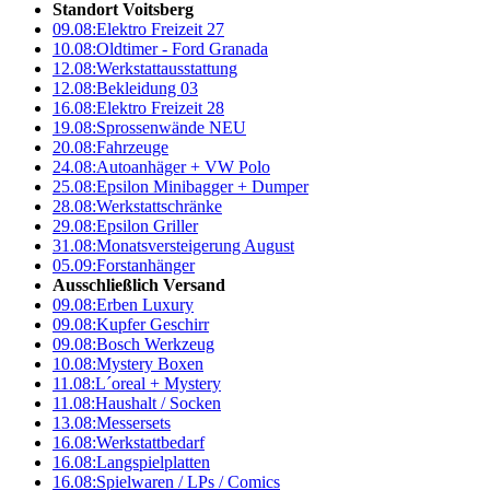
Standort Voitsberg
09.08:
Elektro Freizeit 27
10.08:
Oldtimer - Ford Granada
12.08:
Werkstattausstattung
12.08:
Bekleidung 03
16.08:
Elektro Freizeit 28
19.08:
Sprossenwände NEU
20.08:
Fahrzeuge
24.08:
Autoanhäger + VW Polo
25.08:
Epsilon Minibagger + Dumper
28.08:
Werkstattschränke
29.08:
Epsilon Griller
31.08:
Monatsversteigerung August
05.09:
Forstanhänger
Ausschließlich Versand
09.08:
Erben Luxury
09.08:
Kupfer Geschirr
09.08:
Bosch Werkzeug
10.08:
Mystery Boxen
11.08:
L´oreal + Mystery
11.08:
Haushalt / Socken
13.08:
Messersets
16.08:
Werkstattbedarf
16.08:
Langspielplatten
16.08:
Spielwaren / LPs / Comics