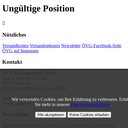
Ungültige Position

Nützliches
Versandkosten
Versandoptionen
Newsletter
ÖVG-Facebook-Seite
ÖVG auf Instagram
Kontakt
ÖVG Versteigerungs GmbH
Grazer Vorstadt 122-124
8570 Voitsberg
UID: ATU68755402, FN: 416488h
Telefon:
+43 3142 21610
Wir verwenden Cookies, um Ihre Erfahrung zu verbessern. Erfa
Email:
support
Sie mehr in unserer
Datenschutzerklärung
.
Rechtliches
Alle akzeptieren
Keine Cookies erlauben
Verkaufsbedingungen
Datenschutz
Barrierefreiheit
Impressum