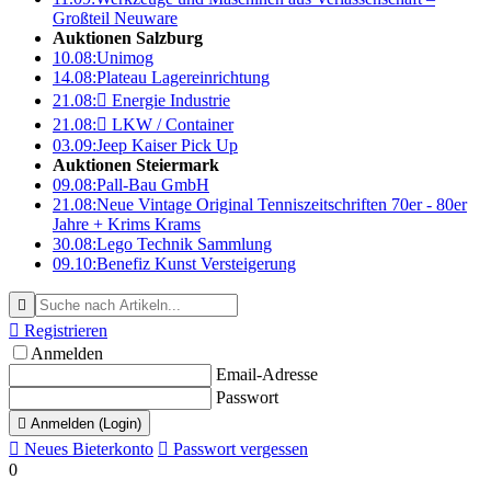
Großteil Neuware
Auktionen Salzburg
10.08:
Unimog
14.08:
Plateau Lagereinrichtung
21.08:

Energie Industrie
21.08:

LKW / Container
03.09:
Jeep Kaiser Pick Up
Auktionen Steiermark
09.08:
Pall-Bau GmbH
21.08:
Neue Vintage Original Tenniszeitschriften 70er - 80er
Jahre + Krims Krams
30.08:
Lego Technik Sammlung
09.10:
Benefiz Kunst Versteigerung


Registrieren
Anmelden
Email-Adresse
Passwort

Anmelden (Login)

Neues Bieterkonto

Passwort vergessen
0