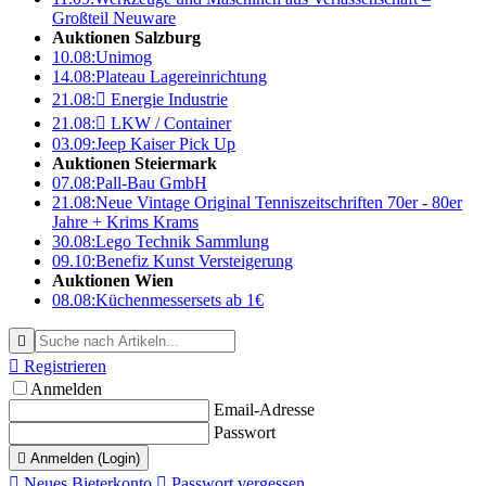
Großteil Neuware
Auktionen Salzburg
10.08:
Unimog
14.08:
Plateau Lagereinrichtung
21.08:

Energie Industrie
21.08:

LKW / Container
03.09:
Jeep Kaiser Pick Up
Auktionen Steiermark
07.08:
Pall-Bau GmbH
21.08:
Neue Vintage Original Tenniszeitschriften 70er - 80er
Jahre + Krims Krams
30.08:
Lego Technik Sammlung
09.10:
Benefiz Kunst Versteigerung
Auktionen Wien
08.08:
Küchenmessersets ab 1€


Registrieren
Anmelden
Email-Adresse
Passwort

Anmelden (Login)

Neues Bieterkonto

Passwort vergessen