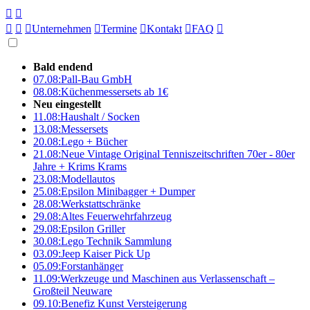





Unternehmen

Termine

Kontakt

FAQ

Bald endend
07.08:
Pall-Bau GmbH
08.08:
Küchenmessersets ab 1€
Neu eingestellt
11.08:
Haushalt / Socken
13.08:
Messersets
20.08:
Lego + Bücher
21.08:
Neue Vintage Original Tenniszeitschriften 70er - 80er
Jahre + Krims Krams
23.08:
Modellautos
25.08:
Epsilon Minibagger + Dumper
28.08:
Werkstattschränke
29.08:
Altes Feuerwehrfahrzeug
29.08:
Epsilon Griller
30.08:
Lego Technik Sammlung
03.09:
Jeep Kaiser Pick Up
05.09:
Forstanhänger
11.09:
Werkzeuge und Maschinen aus Verlassenschaft –
Großteil Neuware
09.10:
Benefiz Kunst Versteigerung