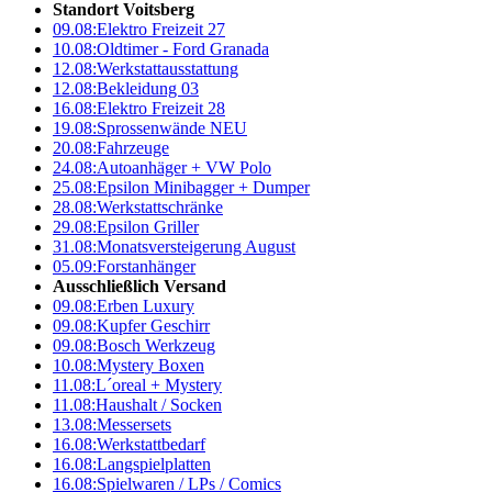
Standort Voitsberg
09.08:
Elektro Freizeit 27
10.08:
Oldtimer - Ford Granada
12.08:
Werkstattausstattung
12.08:
Bekleidung 03
16.08:
Elektro Freizeit 28
19.08:
Sprossenwände NEU
20.08:
Fahrzeuge
24.08:
Autoanhäger + VW Polo
25.08:
Epsilon Minibagger + Dumper
28.08:
Werkstattschränke
29.08:
Epsilon Griller
31.08:
Monatsversteigerung August
05.09:
Forstanhänger
Ausschließlich Versand
09.08:
Erben Luxury
09.08:
Kupfer Geschirr
09.08:
Bosch Werkzeug
10.08:
Mystery Boxen
11.08:
L´oreal + Mystery
11.08:
Haushalt / Socken
13.08:
Messersets
16.08:
Werkstattbedarf
16.08:
Langspielplatten
16.08:
Spielwaren / LPs / Comics