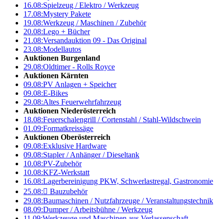
16.08:
Spielzeug / Elektro / Werkzeug
17.08:
Mystery Pakete
19.08:
Werkzeug / Maschinen / Zubehör
20.08:
Lego + Bücher
21.08:
Versandauktion 09 - Das Original
23.08:
Modellautos
Auktionen Burgenland
29.08:
Oldtimer - Rolls Royce
Auktionen Kärnten
09.08:
PV Anlagen + Speicher
09.08:
E-Bikes
29.08:
Altes Feuerwehrfahrzeug
Auktionen Niederösterreich
18.08:
Feuerschalengrill / Cortenstahl / Stahl-Wildschwein
01.09:
Formatkreissäge
Auktionen Oberösterreich
09.08:
Exklusive Hardware
09.08:
Stapler / Anhänger / Dieseltank
10.08:
PV-Zubehör
10.08:
KFZ-Werkstatt
16.08:
Lagerbereinigung PKW, Schwerlastregal, Gastronomie
25.08:

Bauzubehör
29.08:
Baumaschinen / Nutzfahrzeuge / Veranstaltungstechnik
08.09:
Dumper / Arbeitsbühne / Werkzeug
11.09:
Werkzeuge und Maschinen aus Verlassenschaft –