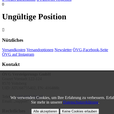
0
Ungültige Position

Nützliches
Versandkosten
Versandoptionen
Newsletter
ÖVG-Facebook-Seite
ÖVG auf Instagram
Kontakt
ÖVG Versteigerungs GmbH
Grazer Vorstadt 122-124
8570 Voitsberg
UID: ATU68755402, FN: 416488h
Telefon:
+43 3142 21610
Wir verwenden Cookies, um Ihre Erfahrung zu verbessern. Erfa
Email:
support
Sie mehr in unserer
Datenschutzerklärung
.
Rechtliches
Alle akzeptieren
Keine Cookies erlauben