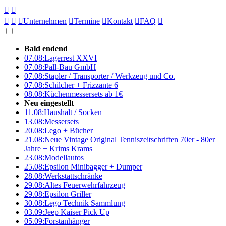





Unternehmen

Termine

Kontakt

FAQ

Bald endend
07.08:
Lagerrest XXVI
07.08:
Pall-Bau GmbH
07.08:
Stapler / Transporter / Werkzeug und Co.
07.08:
Schilcher + Frizzante 6
08.08:
Küchenmessersets ab 1€
Neu eingestellt
11.08:
Haushalt / Socken
13.08:
Messersets
20.08:
Lego + Bücher
21.08:
Neue Vintage Original Tenniszeitschriften 70er - 80er
Jahre + Krims Krams
23.08:
Modellautos
25.08:
Epsilon Minibagger + Dumper
28.08:
Werkstattschränke
29.08:
Altes Feuerwehrfahrzeug
29.08:
Epsilon Griller
30.08:
Lego Technik Sammlung
03.09:
Jeep Kaiser Pick Up
05.09:
Forstanhänger