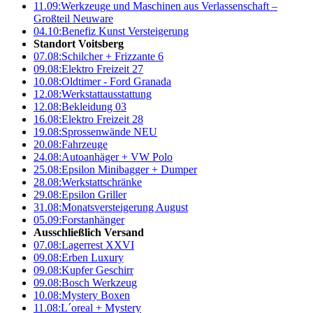
11.09:
Werkzeuge und Maschinen aus Verlassenschaft –
Großteil Neuware
04.10:
Benefiz Kunst Versteigerung
Standort Voitsberg
07.08:
Schilcher + Frizzante 6
09.08:
Elektro Freizeit 27
10.08:
Oldtimer - Ford Granada
12.08:
Werkstattausstattung
12.08:
Bekleidung 03
16.08:
Elektro Freizeit 28
19.08:
Sprossenwände NEU
20.08:
Fahrzeuge
24.08:
Autoanhäger + VW Polo
25.08:
Epsilon Minibagger + Dumper
28.08:
Werkstattschränke
29.08:
Epsilon Griller
31.08:
Monatsversteigerung August
05.09:
Forstanhänger
Ausschließlich Versand
07.08:
Lagerrest XXVI
09.08:
Erben Luxury
09.08:
Kupfer Geschirr
09.08:
Bosch Werkzeug
10.08:
Mystery Boxen
11.08:
L´oreal + Mystery