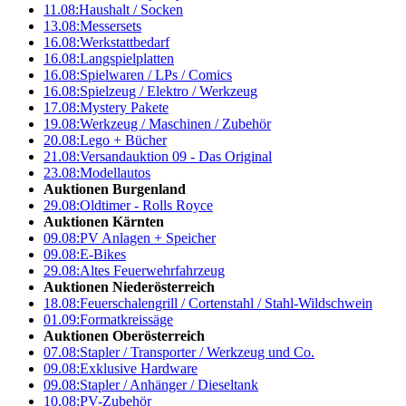
11.08:
Haushalt / Socken
13.08:
Messersets
16.08:
Werkstattbedarf
16.08:
Langspielplatten
16.08:
Spielwaren / LPs / Comics
16.08:
Spielzeug / Elektro / Werkzeug
17.08:
Mystery Pakete
19.08:
Werkzeug / Maschinen / Zubehör
20.08:
Lego + Bücher
21.08:
Versandauktion 09 - Das Original
23.08:
Modellautos
Auktionen Burgenland
29.08:
Oldtimer - Rolls Royce
Auktionen Kärnten
09.08:
PV Anlagen + Speicher
09.08:
E-Bikes
29.08:
Altes Feuerwehrfahrzeug
Auktionen Niederösterreich
18.08:
Feuerschalengrill / Cortenstahl / Stahl-Wildschwein
01.09:
Formatkreissäge
Auktionen Oberösterreich
07.08:
Stapler / Transporter / Werkzeug und Co.
09.08:
Exklusive Hardware
09.08:
Stapler / Anhänger / Dieseltank
10.08:
PV-Zubehör