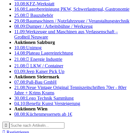
10.08:
KFZ-Werkstatt
16.08:
Lagerbereinigung PKW, Schwerlastregal, Gastronomie
25.08:

Bauzubehör
29.08:
Baumaschinen / Nutzfahrzeuge / Veranstaltungstechnik
08.09:
Dumper / Arbeitsbühne / Werkzeug
11.09:
Werkzeuge und Maschinen aus Verlassenschaft –
Großteil Neuware
Auktionen Salzburg
10.08:
Unimog
14.08:
Plateau Lagereinrichtung
21.08:

Energie Industrie
21.08:

LKW / Container
03.09:
Jeep Kaiser Pick Up
Auktionen Steiermark
07.08:
Pall-Bau GmbH
21.08:
Neue Vintage Original Tenniszeitschriften 70er - 80er
Jahre + Krims Krams
30.08:
Lego Technik Sammlung
04.10:
Benefiz Kunst Versteigerung
Auktionen Wien
08.08:
Küchenmessersets ab 1€


Registrieren