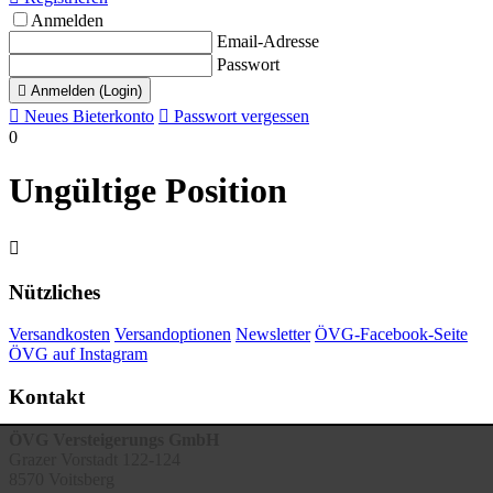
Anmelden
Email-Adresse
Passwort

Anmelden (Login)

Neues Bieterkonto

Passwort vergessen
0
Ungültige Position

Nützliches
Versandkosten
Versandoptionen
Newsletter
ÖVG-Facebook-Seite
ÖVG auf Instagram
Kontakt
ÖVG Versteigerungs GmbH
Grazer Vorstadt 122-124
8570 Voitsberg