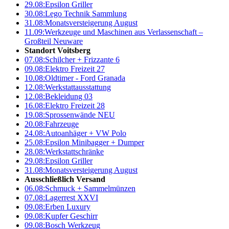
29.08:
Epsilon Griller
30.08:
Lego Technik Sammlung
31.08:
Monatsversteigerung August
11.09:
Werkzeuge und Maschinen aus Verlassenschaft –
Großteil Neuware
Standort Voitsberg
07.08:
Schilcher + Frizzante 6
09.08:
Elektro Freizeit 27
10.08:
Oldtimer - Ford Granada
12.08:
Werkstattausstattung
12.08:
Bekleidung 03
16.08:
Elektro Freizeit 28
19.08:
Sprossenwände NEU
20.08:
Fahrzeuge
24.08:
Autoanhäger + VW Polo
25.08:
Epsilon Minibagger + Dumper
28.08:
Werkstattschränke
29.08:
Epsilon Griller
31.08:
Monatsversteigerung August
Ausschließlich Versand
06.08:
Schmuck + Sammelmünzen
07.08:
Lagerrest XXVI
09.08:
Erben Luxury
09.08:
Kupfer Geschirr
09.08:
Bosch Werkzeug