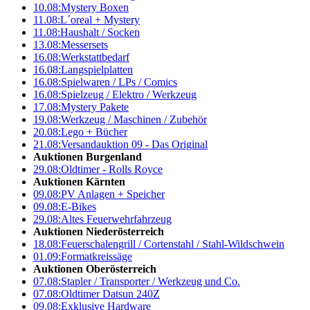
10.08:
Mystery Boxen
11.08:
L´oreal + Mystery
11.08:
Haushalt / Socken
13.08:
Messersets
16.08:
Werkstattbedarf
16.08:
Langspielplatten
16.08:
Spielwaren / LPs / Comics
16.08:
Spielzeug / Elektro / Werkzeug
17.08:
Mystery Pakete
19.08:
Werkzeug / Maschinen / Zubehör
20.08:
Lego + Bücher
21.08:
Versandauktion 09 - Das Original
Auktionen Burgenland
29.08:
Oldtimer - Rolls Royce
Auktionen Kärnten
09.08:
PV Anlagen + Speicher
09.08:
E-Bikes
29.08:
Altes Feuerwehrfahrzeug
Auktionen Niederösterreich
18.08:
Feuerschalengrill / Cortenstahl / Stahl-Wildschwein
01.09:
Formatkreissäge
Auktionen Oberösterreich
07.08:
Stapler / Transporter / Werkzeug und Co.
07.08:
Oldtimer Datsun 240Z
09.08:
Exklusive Hardware