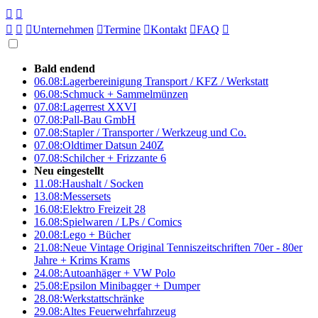





Unternehmen

Termine

Kontakt

FAQ

Bald endend
06.08:
Lagerbereinigung Transport / KFZ / Werkstatt
06.08:
Schmuck + Sammelmünzen
07.08:
Lagerrest XXVI
07.08:
Pall-Bau GmbH
07.08:
Stapler / Transporter / Werkzeug und Co.
07.08:
Oldtimer Datsun 240Z
07.08:
Schilcher + Frizzante 6
Neu eingestellt
11.08:
Haushalt / Socken
13.08:
Messersets
16.08:
Elektro Freizeit 28
16.08:
Spielwaren / LPs / Comics
20.08:
Lego + Bücher
21.08:
Neue Vintage Original Tenniszeitschriften 70er - 80er
Jahre + Krims Krams
24.08:
Autoanhäger + VW Polo
25.08:
Epsilon Minibagger + Dumper
28.08:
Werkstattschränke
29.08:
Altes Feuerwehrfahrzeug