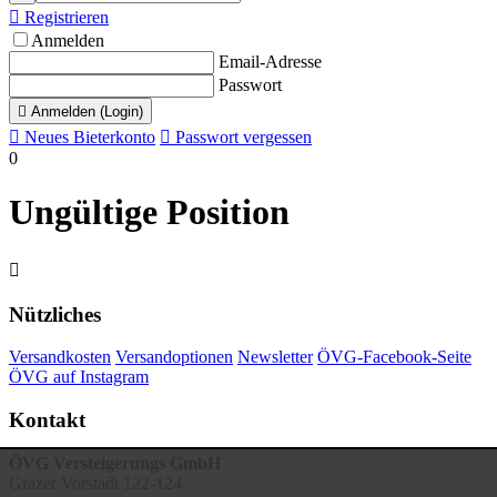

Registrieren
Anmelden
Email-Adresse
Passwort

Anmelden (Login)

Neues Bieterkonto

Passwort vergessen
0
Ungültige Position

Nützliches
Versandkosten
Versandoptionen
Newsletter
ÖVG-Facebook-Seite
ÖVG auf Instagram
Kontakt
ÖVG Versteigerungs GmbH
Grazer Vorstadt 122-124