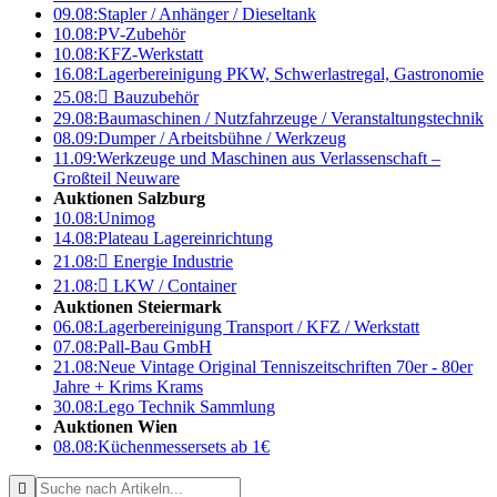
09.08:
Stapler / Anhänger / Dieseltank
10.08:
PV-Zubehör
10.08:
KFZ-Werkstatt
16.08:
Lagerbereinigung PKW, Schwerlastregal, Gastronomie
25.08:

Bauzubehör
29.08:
Baumaschinen / Nutzfahrzeuge / Veranstaltungstechnik
08.09:
Dumper / Arbeitsbühne / Werkzeug
11.09:
Werkzeuge und Maschinen aus Verlassenschaft –
Großteil Neuware
Auktionen Salzburg
10.08:
Unimog
14.08:
Plateau Lagereinrichtung
21.08:

Energie Industrie
21.08:

LKW / Container
Auktionen Steiermark
06.08:
Lagerbereinigung Transport / KFZ / Werkstatt
07.08:
Pall-Bau GmbH
21.08:
Neue Vintage Original Tenniszeitschriften 70er - 80er
Jahre + Krims Krams
30.08:
Lego Technik Sammlung
Auktionen Wien
08.08:
Küchenmessersets ab 1€
