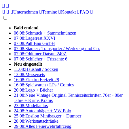





Unternehmen

Termine

Kontakt

FAQ

Bald endend
06.08:
Schmuck + Sammelmünzen
07.08:
Lagerrest XXVI
07.08:
Pall-Bau GmbH
07.08:
Stapler / Transporter / Werkzeug und Co.
07.08:
Oldtimer Datsun 240Z
07.08:
Schilcher + Frizzante 6
Neu eingestellt
11.08:
Haushalt / Socken
13.08:
Messersets
16.08:
Elektro Freizeit 28
16.08:
Spielwaren / LPs / Comics
20.08:
Lego + Bücher
21.08:
Neue Vintage Original Tenniszeitschriften 70er - 80er
Jahre + Krims Krams
23.08:
Modellautos
24.08:
Autoanhäger + VW Polo
25.08:
Epsilon Minibagger + Dumper
28.08:
Werkstattschränke
29.08:
Altes Feuerwehrfahrzeug