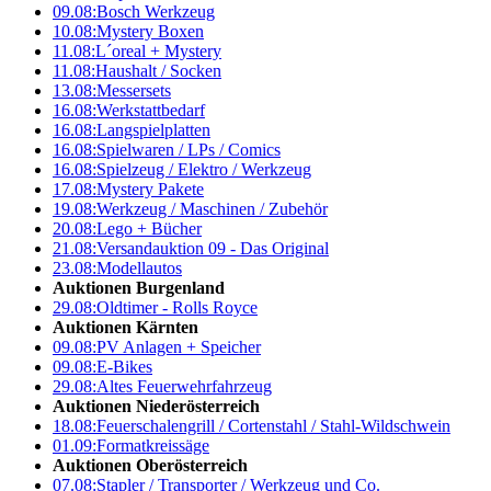
09.08:
Bosch Werkzeug
10.08:
Mystery Boxen
11.08:
L´oreal + Mystery
11.08:
Haushalt / Socken
13.08:
Messersets
16.08:
Werkstattbedarf
16.08:
Langspielplatten
16.08:
Spielwaren / LPs / Comics
16.08:
Spielzeug / Elektro / Werkzeug
17.08:
Mystery Pakete
19.08:
Werkzeug / Maschinen / Zubehör
20.08:
Lego + Bücher
21.08:
Versandauktion 09 - Das Original
23.08:
Modellautos
Auktionen Burgenland
29.08:
Oldtimer - Rolls Royce
Auktionen Kärnten
09.08:
PV Anlagen + Speicher
09.08:
E-Bikes
29.08:
Altes Feuerwehrfahrzeug
Auktionen Niederösterreich
18.08:
Feuerschalengrill / Cortenstahl / Stahl-Wildschwein
01.09:
Formatkreissäge
Auktionen Oberösterreich
07.08:
Stapler / Transporter / Werkzeug und Co.