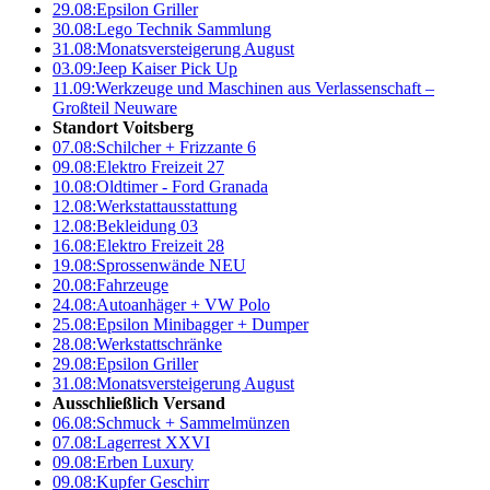
29.08:
Epsilon Griller
30.08:
Lego Technik Sammlung
31.08:
Monatsversteigerung August
03.09:
Jeep Kaiser Pick Up
11.09:
Werkzeuge und Maschinen aus Verlassenschaft –
Großteil Neuware
Standort Voitsberg
07.08:
Schilcher + Frizzante 6
09.08:
Elektro Freizeit 27
10.08:
Oldtimer - Ford Granada
12.08:
Werkstattausstattung
12.08:
Bekleidung 03
16.08:
Elektro Freizeit 28
19.08:
Sprossenwände NEU
20.08:
Fahrzeuge
24.08:
Autoanhäger + VW Polo
25.08:
Epsilon Minibagger + Dumper
28.08:
Werkstattschränke
29.08:
Epsilon Griller
31.08:
Monatsversteigerung August
Ausschließlich Versand
06.08:
Schmuck + Sammelmünzen
07.08:
Lagerrest XXVI
09.08:
Erben Luxury
09.08:
Kupfer Geschirr