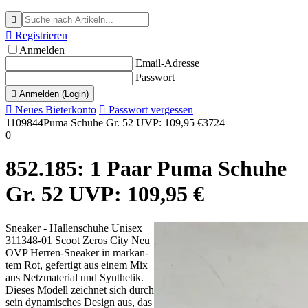


Registrieren
Anmelden
Email-Adresse
Passwort

Anmelden (Login)

Neues Bieterkonto

Passwort vergessen
1109844
Puma Schuhe Gr. 52 UVP: 109,95 €
3724
0
852.185: 1 Paar Pu­ma Schu­he
Gr. 52 UVP: 109,95 €
Snea­ker - Hal­len­schu­he Unisex
311348-01 Scoot Ze­ros Ci­ty Neu
OVP Her­ren-Snea­ker in mar­kan­
tem Rot, ge­fer­tigt aus ei­nem Mix
aus Netz­ma­te­ri­al und Syn­the­tik.
Die­ses Mo­dell zeich­net sich durch
sein dy­na­mi­sches De­sign aus, das