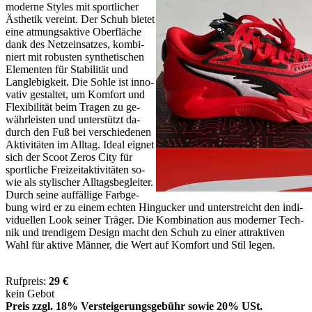
mo­der­ne Sty­les mit sport­li­cher
Äs­the­tik ver­eint. Der Schuh bie­tet
ei­ne at­mungs­ak­ti­ve Ober­flä­che
dank des Netz­ein­sat­zes, kom­bi­
niert mit ro­bus­ten syn­the­ti­schen
Ele­men­ten für Sta­bi­li­tät und
Lang­le­big­keit. Die Soh­le ist in­no­
va­tiv ge­stal­tet, um Kom­fort und
Fle­xi­bi­li­tät beim Tra­gen zu ge­
währ­leis­ten und un­ter­stützt da­
durch den Fuß bei ver­schie­de­nen
Ak­ti­vi­tä­ten im All­tag. Ide­al eig­net
sich der Scoot Ze­ros Ci­ty für
sport­li­che Frei­zeit­ak­ti­vi­tä­ten so­
wie als sty­li­scher All­tags­be­glei­ter.
Durch sei­ne auf­fäl­li­ge Farb­ge­
bung wird er zu ei­nem ech­ten Hin­gu­cker und un­ter­streicht den in­di­
vi­du­el­len Look sei­ner Trä­ger. Die Kom­bi­na­ti­on aus mo­der­ner Tech­
nik und tren­di­gem De­sign macht den Schuh zu ei­ner at­trak­ti­ven
Wahl für ak­ti­ve Män­ner, die Wert auf Kom­fort und Stil le­gen.
Rufpreis:
29 €
kein Gebot
Preis zzgl. 18% Versteigerungsgebühr sowie 20% USt.