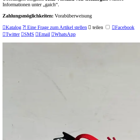
Informationen unter
gaich
.
Zahlungsmöglichkeiten:
Vorabüberweisung

Katalog
⁈ Eine Frage zum Artikel stellen

teilen

Facebook

Twitter

SMS

Email

WhatsApp