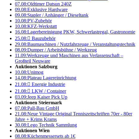
07.08:
Oldtimer Datsun 240Z
09.08:
Exklusive Hardware
09.08:
Stapler / Anhänger / Dieseltank
10.08:
PV-Zubehör
10.08:
KFZ-Werkstatt
16.08:
Lagerbereinigung PKW, Schwerlastregal, Gastronomie
25.08:

Bauzubehör
29.08:
Baumaschinen / Nutzfahrzeuge / Veranstaltungstechnik
08.09:
Dumper / Arbeitsbühne / Werkzeug
11.09:
Werkzeuge und Maschinen aus Verlassenschaft –
Großteil Neuware
Auktionen Salzburg
10.08:
Unimog
14.08:
Plateau Lagereinrichtung
21.08:

Energie Industrie
21.08:

LKW / Container
03.09:
Jeep Kaiser Pick Up
Auktionen Steiermark
07.08:
Pall-Bau GmbH
21.08:
Neue Vintage Original Tenniszeitschriften 70er - 80er
Jahre + Krims Krams
30.08:
Lego Technik Sammlung
Auktionen Wien
08.08:
Küchenmessersets ab 1€