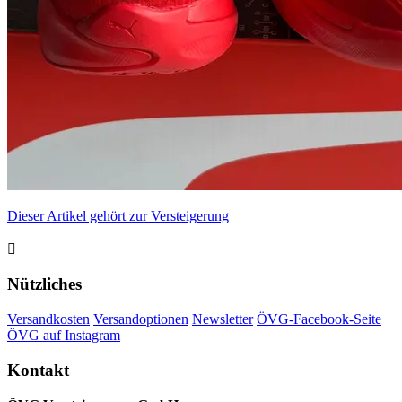
Dieser Artikel gehört zur Versteigerung

Nützliches
Versandkosten
Versandoptionen
Newsletter
ÖVG-Facebook-Seite
ÖVG auf Instagram
Kontakt