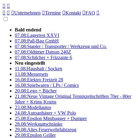





Unternehmen

Termine

Kontakt

FAQ

Bald endend
07.08:
Lagerrest XXVI
07.08:
Pall-Bau GmbH
07.08:
Stapler / Transporter / Werkzeug und Co.
07.08:
Oldtimer Datsun 240Z
07.08:
Schilcher + Frizzante 6
Neu eingestellt
11.08:
Haushalt / Socken
13.08:
Messersets
16.08:
Elektro Freizeit 28
16.08:
Spielwaren / LPs / Comics
20.08:
Lego + Bücher
21.08:
Neue Vintage Original Tenniszeitschriften 70er - 80er
Jahre + Krims Krams
23.08:
Modellautos
24.08:
Autoanhäger + VW Polo
25.08:
Epsilon Minibagger + Dumper
28.08:
Werkstattschränke
29.08:
Altes Feuerwehrfahrzeug
29.08:
Epsilon Griller