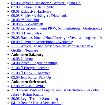
07.08:
Stapler / Transporter / Werkzeug und Co.
07.08:
Oldtimer Datsun 240Z
09.08:
Exklusive Hardware
09.08:
Stapler / Anhänger / Dieseltank
10.08:
PV-Zubehör
10.08:
KFZ-Werkstatt
16.08:
Lagerbereinigung PKW, Schwerlastregal, Gastronomie
25.08:

Bauzubehör
29.08:
Baumaschinen / Nutzfahrzeuge / Veranstaltungstechnik
08.09:
Dumper / Arbeitsbühne / Werkzeug
11.09:
Werkzeuge und Maschinen aus Verlassenschaft –
Großteil Neuware
Auktionen Salzburg
10.08:
Unimog
14.08:
Plateau Lagereinrichtung
21.08:

Energie Industrie
21.08:

LKW / Container
03.09:
Jeep Kaiser Pick Up
Auktionen Steiermark
07.08:
Pall-Bau GmbH
21.08:
Neue Vintage Original Tenniszeitschriften 70er - 80er
Jahre + Krims Krams
30.08:
Lego Technik Sammlung
04.10:
Benefiz Kunst Versteigerung