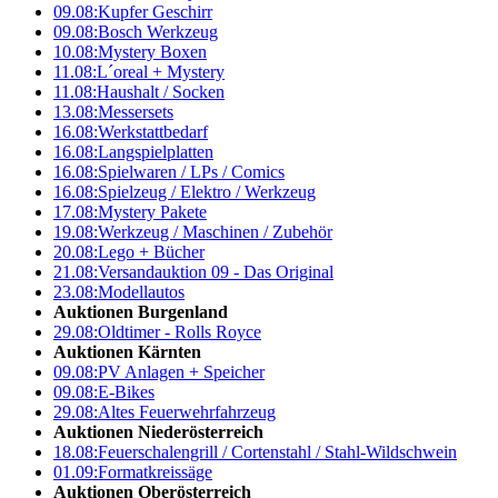
09.08:
Kupfer Geschirr
09.08:
Bosch Werkzeug
10.08:
Mystery Boxen
11.08:
L´oreal + Mystery
11.08:
Haushalt / Socken
13.08:
Messersets
16.08:
Werkstattbedarf
16.08:
Langspielplatten
16.08:
Spielwaren / LPs / Comics
16.08:
Spielzeug / Elektro / Werkzeug
17.08:
Mystery Pakete
19.08:
Werkzeug / Maschinen / Zubehör
20.08:
Lego + Bücher
21.08:
Versandauktion 09 - Das Original
23.08:
Modellautos
Auktionen Burgenland
29.08:
Oldtimer - Rolls Royce
Auktionen Kärnten
09.08:
PV Anlagen + Speicher
09.08:
E-Bikes
29.08:
Altes Feuerwehrfahrzeug
Auktionen Niederösterreich
18.08:
Feuerschalengrill / Cortenstahl / Stahl-Wildschwein
01.09:
Formatkreissäge
Auktionen Oberösterreich