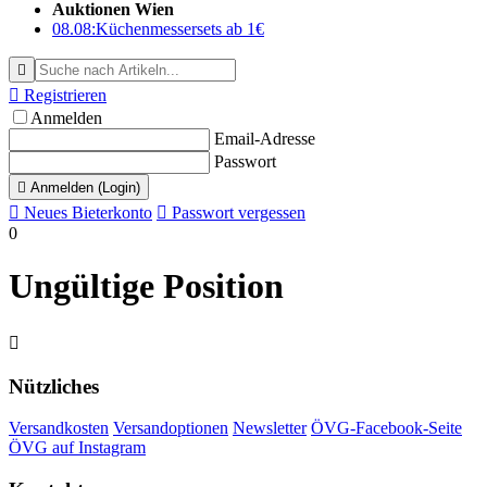
Auktionen Wien
08.08:
Küchenmessersets ab 1€


Registrieren
Anmelden
Email-Adresse
Passwort

Anmelden (Login)

Neues Bieterkonto

Passwort vergessen
0
Ungültige Position

Nützliches
Versandkosten
Versandoptionen
Newsletter
ÖVG-Facebook-Seite
ÖVG auf Instagram