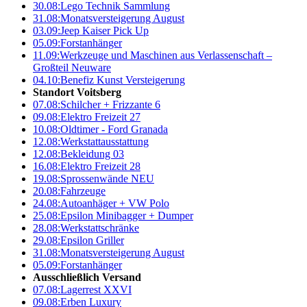
30.08:
Lego Technik Sammlung
31.08:
Monatsversteigerung August
03.09:
Jeep Kaiser Pick Up
05.09:
Forstanhänger
11.09:
Werkzeuge und Maschinen aus Verlassenschaft –
Großteil Neuware
04.10:
Benefiz Kunst Versteigerung
Standort Voitsberg
07.08:
Schilcher + Frizzante 6
09.08:
Elektro Freizeit 27
10.08:
Oldtimer - Ford Granada
12.08:
Werkstattausstattung
12.08:
Bekleidung 03
16.08:
Elektro Freizeit 28
19.08:
Sprossenwände NEU
20.08:
Fahrzeuge
24.08:
Autoanhäger + VW Polo
25.08:
Epsilon Minibagger + Dumper
28.08:
Werkstattschränke
29.08:
Epsilon Griller
31.08:
Monatsversteigerung August
05.09:
Forstanhänger
Ausschließlich Versand
07.08:
Lagerrest XXVI
09.08:
Erben Luxury