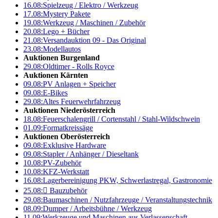
16.08:
Spielzeug / Elektro / Werkzeug
17.08:
Mystery Pakete
19.08:
Werkzeug / Maschinen / Zubehör
20.08:
Lego + Bücher
21.08:
Versandauktion 09 - Das Original
23.08:
Modellautos
Auktionen Burgenland
29.08:
Oldtimer - Rolls Royce
Auktionen Kärnten
09.08:
PV Anlagen + Speicher
09.08:
E-Bikes
29.08:
Altes Feuerwehrfahrzeug
Auktionen Niederösterreich
18.08:
Feuerschalengrill / Cortenstahl / Stahl-Wildschwein
01.09:
Formatkreissäge
Auktionen Oberösterreich
09.08:
Exklusive Hardware
09.08:
Stapler / Anhänger / Dieseltank
10.08:
PV-Zubehör
10.08:
KFZ-Werkstatt
16.08:
Lagerbereinigung PKW, Schwerlastregal, Gastronomie
25.08:

Bauzubehör
29.08:
Baumaschinen / Nutzfahrzeuge / Veranstaltungstechnik
08.09:
Dumper / Arbeitsbühne / Werkzeug
11.09:
Werkzeuge und Maschinen aus Verlassenschaft –