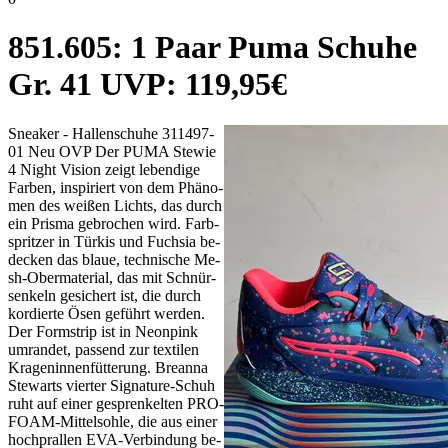
851.605: 1 Paar Pu­ma Schu­he
Gr. 41 UVP: 119,95€
Snea­ker - Hal­len­schu­he 311497-
01 Neu OVP Der PU­MA Ste­wie
4 Night Vi­si­on zeigt le­ben­di­ge
Far­ben, in­spi­riert von dem Phä­no­
men des wei­ßen Lichts, das durch
ein Pris­ma ge­bro­chen wird. Farb­
sprit­zer in Tür­kis und Fuch­sia be­
de­cken das blaue, tech­ni­sche Me­
sh-Ober­ma­te­ri­al, das mit Schnür­
sen­keln ge­si­chert ist, die durch
kor­dier­te Ösen ge­führt wer­den.
Der Form­strip ist in Neon­pink
um­ran­det, pas­send zur tex­ti­len
Kra­gen­in­nen­füt­te­rung. Bre­an­na
Ste­warts vier­ter Si­gna­tu­re-Schuh
ruht auf ei­ner ge­spren­kel­ten PRO­
FO­AM-Mit­tel­soh­le, die aus ei­ner
hoch­pral­len EVA-Ver­bin­dung be­