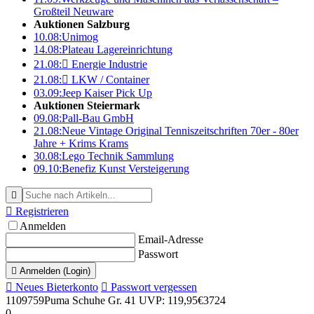
Großteil Neuware
Auktionen Salzburg
10.08:
Unimog
14.08:
Plateau Lagereinrichtung
21.08:

Energie Industrie
21.08:

LKW / Container
03.09:
Jeep Kaiser Pick Up
Auktionen Steiermark
09.08:
Pall-Bau GmbH
21.08:
Neue Vintage Original Tenniszeitschriften 70er - 80er
Jahre + Krims Krams
30.08:
Lego Technik Sammlung
09.10:
Benefiz Kunst Versteigerung


Registrieren
Anmelden
Email-Adresse
Passwort

Anmelden (Login)

Neues Bieterkonto

Passwort vergessen
1109759
Puma Schuhe Gr. 41 UVP: 119,95€
3724
0