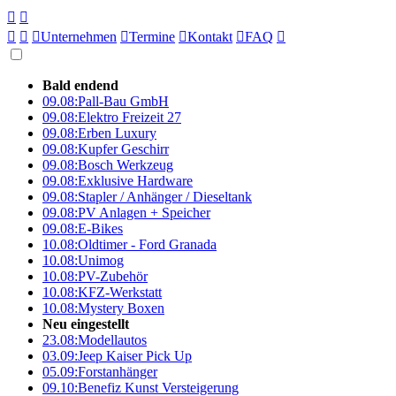





Unternehmen

Termine

Kontakt

FAQ

Bald endend
09.08:
Pall-Bau GmbH
09.08:
Elektro Freizeit 27
09.08:
Erben Luxury
09.08:
Kupfer Geschirr
09.08:
Bosch Werkzeug
09.08:
Exklusive Hardware
09.08:
Stapler / Anhänger / Dieseltank
09.08:
PV Anlagen + Speicher
09.08:
E-Bikes
10.08:
Oldtimer - Ford Granada
10.08:
Unimog
10.08:
PV-Zubehör
10.08:
KFZ-Werkstatt
10.08:
Mystery Boxen
Neu eingestellt
23.08:
Modellautos
03.09:
Jeep Kaiser Pick Up
05.09:
Forstanhänger
09.10:
Benefiz Kunst Versteigerung