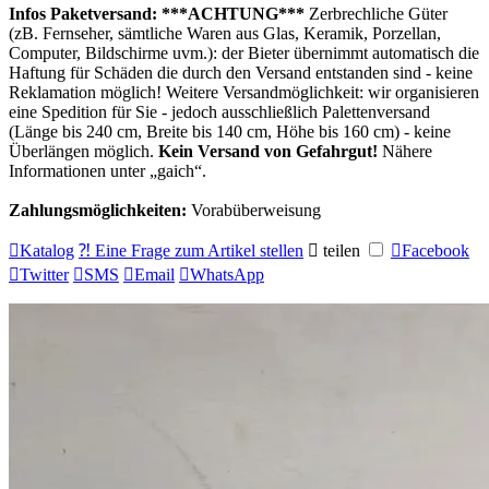
Infos Paketversand:
***ACHTUNG***
Zerbrechliche Güter
(zB. Fernseher, sämtliche Waren aus Glas, Keramik, Porzellan,
Computer, Bildschirme uvm.): der Bieter übernimmt automatisch die
Haftung für Schäden die durch den Versand entstanden sind - keine
Reklamation möglich! Weitere Versandmöglichkeit: wir organisieren
eine Spedition für Sie - jedoch ausschließlich Palettenversand
(Länge bis 240 cm, Breite bis 140 cm, Höhe bis 160 cm) - keine
Überlängen möglich.
Kein Versand von Gefahrgut!
Nähere
Informationen unter
gaich
.
Zahlungsmöglichkeiten:
Vorabüberweisung

Katalog
⁈ Eine Frage zum Artikel stellen

teilen

Facebook

Twitter

SMS

Email

WhatsApp