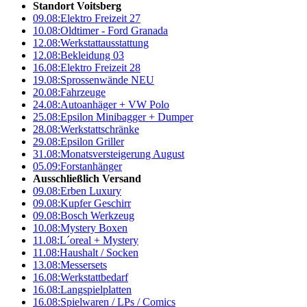
Standort Voitsberg
09.08:
Elektro Freizeit 27
10.08:
Oldtimer - Ford Granada
12.08:
Werkstattausstattung
12.08:
Bekleidung 03
16.08:
Elektro Freizeit 28
19.08:
Sprossenwände NEU
20.08:
Fahrzeuge
24.08:
Autoanhäger + VW Polo
25.08:
Epsilon Minibagger + Dumper
28.08:
Werkstattschränke
29.08:
Epsilon Griller
31.08:
Monatsversteigerung August
05.09:
Forstanhänger
Ausschließlich Versand
09.08:
Erben Luxury
09.08:
Kupfer Geschirr
09.08:
Bosch Werkzeug
10.08:
Mystery Boxen
11.08:
L´oreal + Mystery
11.08:
Haushalt / Socken
13.08:
Messersets
16.08:
Werkstattbedarf
16.08:
Langspielplatten
16.08:
Spielwaren / LPs / Comics