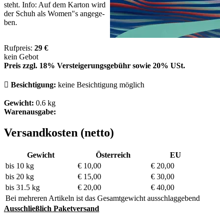
steht. In­fo: Auf dem Kar­ton wird
der Schuh als Wo­men"s an­ge­ge­
ben.
Rufpreis:
29 €
kein Gebot
Preis zzgl. 18% Versteigerungsgebühr sowie 20% USt.

Besichtigung:
keine Besichtigung möglich
Gewicht:
0.6 kg
Warenausgabe:
Versandkosten (netto)
Gewicht
Österreich
EU
bis 10 kg
€ 10,00
€ 20,00
bis 20 kg
€ 15,00
€ 30,00
bis 31.5 kg
€ 20,00
€ 40,00
Bei mehreren Artikeln ist das Gesamtgewicht ausschlaggebend
Ausschließlich Paketversand