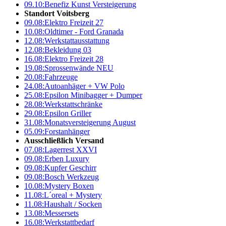
09.10:
Benefiz Kunst Versteigerung
Standort Voitsberg
09.08:
Elektro Freizeit 27
10.08:
Oldtimer - Ford Granada
12.08:
Werkstattausstattung
12.08:
Bekleidung 03
16.08:
Elektro Freizeit 28
19.08:
Sprossenwände NEU
20.08:
Fahrzeuge
24.08:
Autoanhäger + VW Polo
25.08:
Epsilon Minibagger + Dumper
28.08:
Werkstattschränke
29.08:
Epsilon Griller
31.08:
Monatsversteigerung August
05.09:
Forstanhänger
Ausschließlich Versand
07.08:
Lagerrest XXVI
09.08:
Erben Luxury
09.08:
Kupfer Geschirr
09.08:
Bosch Werkzeug
10.08:
Mystery Boxen
11.08:
L´oreal + Mystery
11.08:
Haushalt / Socken
13.08:
Messersets
16.08:
Werkstattbedarf