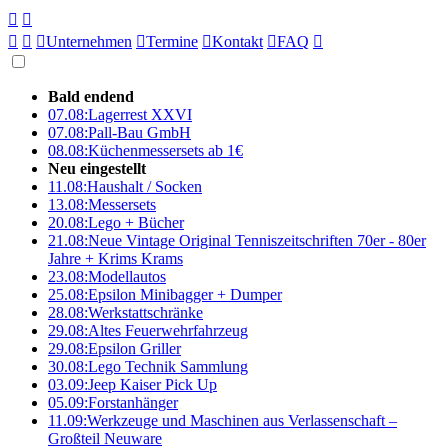





Unternehmen

Termine

Kontakt

FAQ

Bald endend
07.08:
Lagerrest XXVI
07.08:
Pall-Bau GmbH
08.08:
Küchenmessersets ab 1€
Neu eingestellt
11.08:
Haushalt / Socken
13.08:
Messersets
20.08:
Lego + Bücher
21.08:
Neue Vintage Original Tenniszeitschriften 70er - 80er
Jahre + Krims Krams
23.08:
Modellautos
25.08:
Epsilon Minibagger + Dumper
28.08:
Werkstattschränke
29.08:
Altes Feuerwehrfahrzeug
29.08:
Epsilon Griller
30.08:
Lego Technik Sammlung
03.09:
Jeep Kaiser Pick Up
05.09:
Forstanhänger
11.09:
Werkzeuge und Maschinen aus Verlassenschaft –
Großteil Neuware