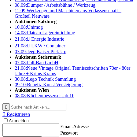
08.09:
Dumper / Arbeitsbühne / Werkzeug
11.09:
Werkzeuge und Maschinen aus Verlassenschaft –
Großteil Neuware
Auktionen Salzburg
10.08:
Unimog
14.08:
Plateau Lagereinrichtung
21.08:

Energie Industrie
21.08:

LKW / Container
03.09:
Jeep Kaiser Pick Up
Auktionen Steiermark
07.08:
Pall-Bau GmbH
21.08:
Neue Vintage Original Tenniszeitschriften 70er - 80er
Jahre + Krims Krams
30.08:
Lego Technik Sammlung
09.10:
Benefiz Kunst Versteigerung
Auktionen Wien
08.08:
Küchenmessersets ab 1€


Registrieren
Anmelden
Email-Adresse
Passwort