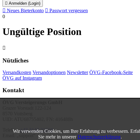

Anmelden (Login)

Neues Bieterkonto

Passwort vergessen
0
Ungültige Position

Nützliches
Versandkosten
Versandoptionen
Newsletter
ÖVG-Facebook-Seite
ÖVG auf Instagram
Kontakt
ÖVG Versteigerungs GmbH
Grazer Vorstadt 122-124
8570 Voitsberg
UID: ATU68755402, FN: 416488h
Telefon:
+43 3142 21610
Wir verwenden Cookies, um Ihre Erfahrung zu verbessern. Erfa
Email:
support
Sie mehr in unserer
Datenschutzerklärung
.