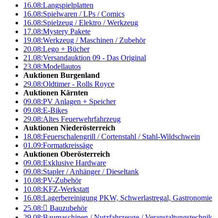
16.08:
Langspielplatten
16.08:
Spielwaren / LPs / Comics
16.08:
Spielzeug / Elektro / Werkzeug
17.08:
Mystery Pakete
19.08:
Werkzeug / Maschinen / Zubehör
20.08:
Lego + Bücher
21.08:
Versandauktion 09 - Das Original
23.08:
Modellautos
Auktionen Burgenland
29.08:
Oldtimer - Rolls Royce
Auktionen Kärnten
09.08:
PV Anlagen + Speicher
09.08:
E-Bikes
29.08:
Altes Feuerwehrfahrzeug
Auktionen Niederösterreich
18.08:
Feuerschalengrill / Cortenstahl / Stahl-Wildschwein
01.09:
Formatkreissäge
Auktionen Oberösterreich
09.08:
Exklusive Hardware
09.08:
Stapler / Anhänger / Dieseltank
10.08:
PV-Zubehör
10.08:
KFZ-Werkstatt
16.08:
Lagerbereinigung PKW, Schwerlastregal, Gastronomie
25.08:

Bauzubehör
29.08:
Baumaschinen / Nutzfahrzeuge / Veranstaltungstechnik