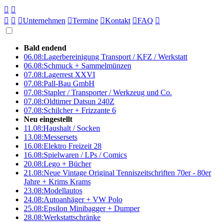





Unternehmen

Termine

Kontakt

FAQ

Bald endend
06.08:
Lagerbereinigung Transport / KFZ / Werkstatt
06.08:
Schmuck + Sammelmünzen
07.08:
Lagerrest XXVI
07.08:
Pall-Bau GmbH
07.08:
Stapler / Transporter / Werkzeug und Co.
07.08:
Oldtimer Datsun 240Z
07.08:
Schilcher + Frizzante 6
Neu eingestellt
11.08:
Haushalt / Socken
13.08:
Messersets
16.08:
Elektro Freizeit 28
16.08:
Spielwaren / LPs / Comics
20.08:
Lego + Bücher
21.08:
Neue Vintage Original Tenniszeitschriften 70er - 80er
Jahre + Krims Krams
23.08:
Modellautos
24.08:
Autoanhäger + VW Polo
25.08:
Epsilon Minibagger + Dumper
28.08:
Werkstattschränke