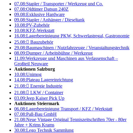
07.08:
Stapler / Transporter / Werkzeug und Co.
07.08:
Oldtimer Datsun 240Z
09.08:
Exklusive Hardware
09.08:
Stapler / Anhänger / Dieseltank
10.08:
PV-Zubehör
10.08:
KFZ-Werkstatt
16.08:
Lagerbereinigung PKW, Schwerlastregal, Gastronomie
25.08:

Bauzubehör
29.08:
Baumaschinen / Nutzfahrzeuge / Veranstaltungstechnik
08.09:
Dumper / Arbeitsbühne / Werkzeug
11.09:
Werkzeuge und Maschinen aus Verlassenschaft –
Großteil Neuware
Auktionen Salzburg
10.08:
Unimog
14.08:
Plateau Lagereinrichtung
21.08:

Energie Industrie
21.08:

LKW / Container
03.09:
Jeep Kaiser Pick Up
Auktionen Steiermark
06.08:
Lagerbereinigung Transport / KFZ / Werkstatt
07.08:
Pall-Bau GmbH
21.08:
Neue Vintage Original Tenniszeitschriften 70er - 80er
Jahre + Krims Krams
30.08:
Lego Technik Sammlung