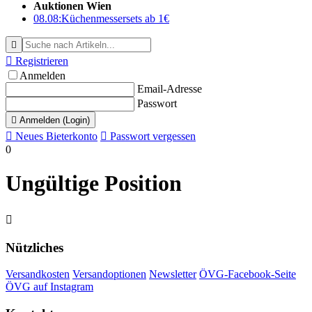
Auktionen Wien
08.08:
Küchenmessersets ab 1€


Registrieren
Anmelden
Email-Adresse
Passwort

Anmelden (Login)

Neues Bieterkonto

Passwort vergessen
0
Ungültige Position

Nützliches
Versandkosten
Versandoptionen
Newsletter
ÖVG-Facebook-Seite
ÖVG auf Instagram