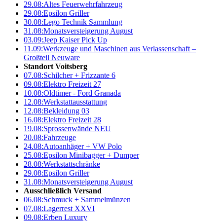
29.08:
Altes Feuerwehrfahrzeug
29.08:
Epsilon Griller
30.08:
Lego Technik Sammlung
31.08:
Monatsversteigerung August
03.09:
Jeep Kaiser Pick Up
11.09:
Werkzeuge und Maschinen aus Verlassenschaft –
Großteil Neuware
Standort Voitsberg
07.08:
Schilcher + Frizzante 6
09.08:
Elektro Freizeit 27
10.08:
Oldtimer - Ford Granada
12.08:
Werkstattausstattung
12.08:
Bekleidung 03
16.08:
Elektro Freizeit 28
19.08:
Sprossenwände NEU
20.08:
Fahrzeuge
24.08:
Autoanhäger + VW Polo
25.08:
Epsilon Minibagger + Dumper
28.08:
Werkstattschränke
29.08:
Epsilon Griller
31.08:
Monatsversteigerung August
Ausschließlich Versand
06.08:
Schmuck + Sammelmünzen
07.08:
Lagerrest XXVI
09.08:
Erben Luxury