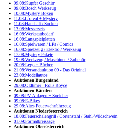
09.08:
Kupfer Geschirr
09.08:
Bosch Werkzeug
10.08:
Mystery Boxen
11.08:
L´oreal + Mystery
11.08:
Haushalt / Socken
13.08:
Messersets
16.08:
Werkstattbedarf
16.08:
Langspielplatten
16.08:
Spielwaren / LPs / Comics
16.08:
Spielzeug / Elektro / Werkzeug
17.08:
Mystery Pakete
19.08:
Werkzeug / Maschinen / Zubehör
20.08:
Lego + Bücher
21.08:
Versandauktion 09 - Das Original
23.08:
Modellautos
Auktionen Burgenland
29.08:
Oldtimer - Rolls Royce
Auktionen Kärnten
09.08:
PV Anlagen + Speicher
09.08:
E-Bikes
29.08:
Altes Feuerwehrfahrzeug
Auktionen Niederösterreich
18.08:
Feuerschalengrill / Cortenstahl / Stahl-Wildschwein
01.09:
Formatkreissäge
Auktionen Oberösterreich