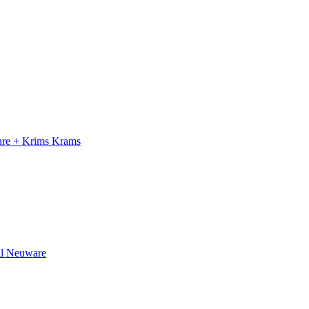
ahre + Krims Krams
il Neuware