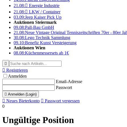
21.08:

Energie Industrie
21.08:

LKW / Container
03.09:
Jeep Kaiser Pick Up
Auktionen Steiermark
09.08:
Pall-Bau GmbH
21.08:
Neue Vintage Original Tenniszeitschriften 70er - 80er J
30.08:
Lego Technik Sammlung
09.10:
Benefiz Kunst Versteigerung
Auktionen Wien
08.08:
Küchenmessersets ab 1€


Registrieren
Anmelden
Email-Adresse
Passwort

Anmelden (Login)

Neues Bieterkonto

Passwort vergessen
0
Ungültige Position