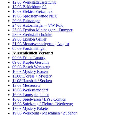
12.08:
Werkstattausstattung
12.08:
Bekleidung 03
16.08:
Elektro Freizeit 28
19.08:
Sprossenwände NEU
20.08:
Fahrzeuge
24.08:
Autoanhäger + VW Polo
25.08:
Epsilon Minibagger + Dumper
28.08:
Werkstattschränke
29.08:
Epsilon Griller
31.08:
Monatsversteigerung August
05.09:
Forstanhänger
Ausschließlich Versand
09.08:
Erben Luxury
09.08:
Kupfer Geschirr
09.08:
Bosch Werkzeug
10.08:
Mystery Boxen
11.08:
L´oreal + Mystery
11.08:
Haushalt / Socken
13.08:
Messersets
16.08:
Werkstattbedarf
16.08:
Langspielplatten
16.08:
Spielwaren / LPs / Comics
16.08:
Spielzeug / Elektro / Werkzeug
17.08:
Mystery Pakete
19.08:
Werkzeug / Maschinen / Zubehör