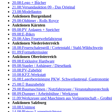
20.08:
Lego + Bücher
21.08:
Versandauktion 09 - Das Original
23.08:
Modellautos
Auktionen Burgenland
29.08:
Oldtimer - Rolls Royce
Auktionen Kärnten
09.08:
PV Anlagen + Speicher
09.08:
E-Bikes
29.08:
Altes Feuerwehrfahrzeug
Auktionen Niederösterreich
18.08:
Feuerschalengrill / Cortenstahl / Stahl-Wildschwein
01.09:
Formatkreissäge
Auktionen Oberösterreich
09.08:
Exklusive Hardware
09.08:
Stapler / Anhänger / Dieseltank
10.08:
PV-Zubehör
10.08:
KFZ-Werkstatt
16.08:
Lagerbereinigung PKW, Schwerlastregal, Gastronomie
25.08:

Bauzubehör
29.08:
Baumaschinen / Nutzfahrzeuge / Veranstaltungstechnik
08.09:
Dumper / Arbeitsbühne / Werkzeug
11.09:
Werkzeuge und Maschinen aus Verlassenschaft – Großte
Auktionen Salzburg
10.08:
Unimog
14.08:
Plateau Lagereinrichtung