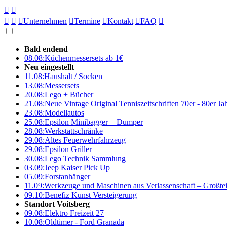





Unternehmen

Termine

Kontakt

FAQ

Bald endend
08.08:
Küchenmessersets ab 1€
Neu eingestellt
11.08:
Haushalt / Socken
13.08:
Messersets
20.08:
Lego + Bücher
21.08:
Neue Vintage Original Tenniszeitschriften 70er - 80er J
23.08:
Modellautos
25.08:
Epsilon Minibagger + Dumper
28.08:
Werkstattschränke
29.08:
Altes Feuerwehrfahrzeug
29.08:
Epsilon Griller
30.08:
Lego Technik Sammlung
03.09:
Jeep Kaiser Pick Up
05.09:
Forstanhänger
11.09:
Werkzeuge und Maschinen aus Verlassenschaft – Großte
09.10:
Benefiz Kunst Versteigerung
Standort Voitsberg
09.08:
Elektro Freizeit 27
10.08:
Oldtimer - Ford Granada