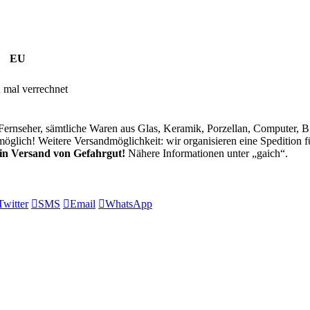
EU
 mal verrechnet
Fernseher, sämtliche Waren aus Glas, Keramik, Porzellan, Computer, B
glich! Weitere Versandmöglichkeit: wir organisieren eine Spedition fü
in Versand von Gefahrgut!
Nähere Informationen unter
gaich
.
Twitter

SMS

Email

WhatsApp