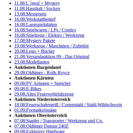
11.08:
L´oreal + Mystery
11.08:
Haushalt / Socken
13.08:
Messersets
16.08:
Werkstattbedarf
16.08:
Langspielplatten
16.08:
Spielwaren / LPs / Comics
16.08:
Spielzeug / Elektro / Werkzeug
17.08:
Mystery Pakete
19.08:
Werkzeug / Maschinen / Zubehör
20.08:
Lego + Bücher
21.08:
Versandauktion 09 - Das Original
23.08:
Modellautos
Auktionen Burgenland
29.08:
Oldtimer - Rolls Royce
Auktionen Kärnten
09.08:
PV Anlagen + Speicher
09.08:
E-Bikes
29.08:
Altes Feuerwehrfahrzeug
Auktionen Niederösterreich
18.08:
Feuerschalengrill / Cortenstahl / Stahl-Wildschwein
01.09:
Formatkreissäge
Auktionen Oberösterreich
07.08:
Stapler / Transporter / Werkzeug und Co.
07.08:
Oldtimer Datsun 240Z
09.08:
Exklusive Hardware