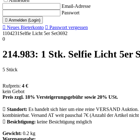
Anmelden
Email-Adresse
Passwort

Anmelden (Login)

Neues Bieterkonto

Passwort vergessen
1104231
Selfie Licht 5er Set
3692
0
214.983: 1 Stk. Sel­fie Licht 5er 
5 Stück
Rufpreis:
4 €
kein Gebot
Preis zzgl. 18% Versteigerungsgebühr sowie 20% USt.

Standort:
Es handelt sich hier um eine reine VERSAND Auktion. 
kombinierbar. Versand AT weit pauschal 7€ (Anzahl der Artikel nicht

Besichtigung:
keine Besichtigung möglich
Gewicht:
0.2 kg
Warenausgabe: