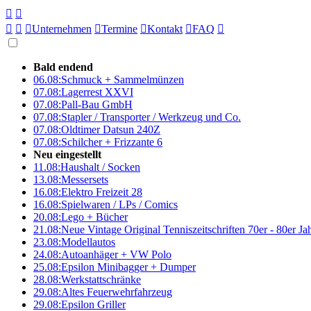





Unternehmen

Termine

Kontakt

FAQ

Bald endend
06.08:
Schmuck + Sammelmünzen
07.08:
Lagerrest XXVI
07.08:
Pall-Bau GmbH
07.08:
Stapler / Transporter / Werkzeug und Co.
07.08:
Oldtimer Datsun 240Z
07.08:
Schilcher + Frizzante 6
Neu eingestellt
11.08:
Haushalt / Socken
13.08:
Messersets
16.08:
Elektro Freizeit 28
16.08:
Spielwaren / LPs / Comics
20.08:
Lego + Bücher
21.08:
Neue Vintage Original Tenniszeitschriften 70er - 80er J
23.08:
Modellautos
24.08:
Autoanhäger + VW Polo
25.08:
Epsilon Minibagger + Dumper
28.08:
Werkstattschränke
29.08:
Altes Feuerwehrfahrzeug
29.08:
Epsilon Griller