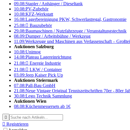
09.08:
Stapler / Anhänger / Dieseltank
10.08:
PV-Zubehör
10.08:
KFZ-Werkstatt
16.08:
Lagerbereinigung PKW, Schwerlastregal, Gastronomie
25.08:

Bauzubehör
29.08:
Baumaschinen / Nutzfahrzeuge / Veranstaltungstechnik
08.09:
Dumper / Arbeitsbühne / Werkzeug
11.09:
Werkzeuge und Maschinen aus Verlassenschaft – Großte
Auktionen Salzburg
10.08:
Unimog
14.08:
Plateau Lagereinrichtung
21.08:

Energie Industrie
21.08:

LKW / Container
03.09:
Jeep Kaiser Pick Up
Auktionen Steiermark
07.08:
Pall-Bau GmbH
21.08:
Neue Vintage Original Tenniszeitschriften 70er - 80er J
30.08:
Lego Technik Sammlung
Auktionen Wien
08.08:
Küchenmessersets ab 1€


Registrieren