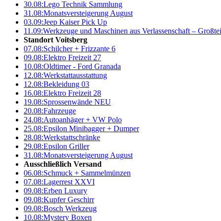
30.08:
Lego Technik Sammlung
31.08:
Monatsversteigerung August
03.09:
Jeep Kaiser Pick Up
11.09:
Werkzeuge und Maschinen aus Verlassenschaft – Großte
Standort Voitsberg
07.08:
Schilcher + Frizzante 6
09.08:
Elektro Freizeit 27
10.08:
Oldtimer - Ford Granada
12.08:
Werkstattausstattung
12.08:
Bekleidung 03
16.08:
Elektro Freizeit 28
19.08:
Sprossenwände NEU
20.08:
Fahrzeuge
24.08:
Autoanhäger + VW Polo
25.08:
Epsilon Minibagger + Dumper
28.08:
Werkstattschränke
29.08:
Epsilon Griller
31.08:
Monatsversteigerung August
Ausschließlich Versand
06.08:
Schmuck + Sammelmünzen
07.08:
Lagerrest XXVI
09.08:
Erben Luxury
09.08:
Kupfer Geschirr
09.08:
Bosch Werkzeug
10.08:
Mystery Boxen