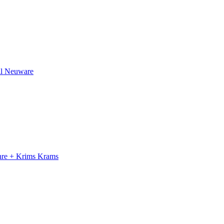
il Neuware
ahre + Krims Krams