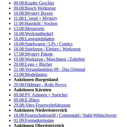
09.08:
Kupfer Geschirr
09.08:
Bosch Werkzeug
10.08:
Mystery Boxen
11.08:
L´oreal + Mystery
11.08:
Haushalt / Socken
13.08:
Messersets
16.08:
Werkstattbedarf
16.08:
Langspielplatten
16.08:
Spielwaren / LPs / Comics
16.08:
Spielzeug / Elektro / Werkzeug
17.08:
Mystery Pakete
19.08:
Werkzeug / Maschinen / Zubehör
20.08:
Lego + Bücher
21.08:
Versandauktion 09 - Das Original
23.08:
Modellautos
Auktionen Burgenland
29.08:
Oldtimer - Rolls Royce
Auktionen Kärnten
09.08:
PV Anlagen + Speicher
09.08:
E-Bikes
29.08:
Altes Feuerwehrfahrzeug
Auktionen Niederösterreich
18.08:
Feuerschalengrill / Cortenstahl / Stahl-Wildschwein
01.09:
Formatkreissäge
Auktionen Oberösterreich