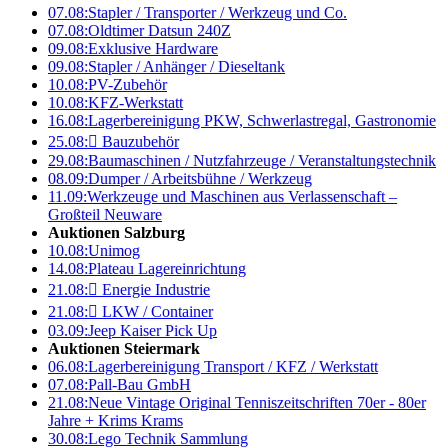
07.08:
Stapler / Transporter / Werkzeug und Co.
07.08:
Oldtimer Datsun 240Z
09.08:
Exklusive Hardware
09.08:
Stapler / Anhänger / Dieseltank
10.08:
PV-Zubehör
10.08:
KFZ-Werkstatt
16.08:
Lagerbereinigung PKW, Schwerlastregal, Gastronomie
25.08:

Bauzubehör
29.08:
Baumaschinen / Nutzfahrzeuge / Veranstaltungstechnik
08.09:
Dumper / Arbeitsbühne / Werkzeug
11.09:
Werkzeuge und Maschinen aus Verlassenschaft –
Großteil Neuware
Auktionen Salzburg
10.08:
Unimog
14.08:
Plateau Lagereinrichtung
21.08:

Energie Industrie
21.08:

LKW / Container
03.09:
Jeep Kaiser Pick Up
Auktionen Steiermark
06.08:
Lagerbereinigung Transport / KFZ / Werkstatt
07.08:
Pall-Bau GmbH
21.08:
Neue Vintage Original Tenniszeitschriften 70er - 80er
Jahre + Krims Krams
30.08:
Lego Technik Sammlung