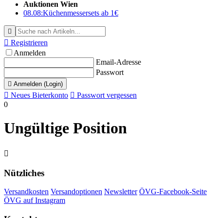
Auktionen Wien
08.08:
Küchenmessersets ab 1€


Registrieren
Anmelden
Email-Adresse
Passwort

Anmelden (Login)

Neues Bieterkonto

Passwort vergessen
0
Ungültige Position

Nützliches
Versandkosten
Versandoptionen
Newsletter
ÖVG-Facebook-Seite
ÖVG auf Instagram