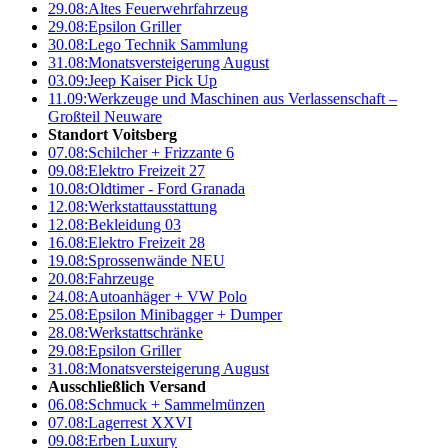
29.08:
Altes Feuerwehrfahrzeug
29.08:
Epsilon Griller
30.08:
Lego Technik Sammlung
31.08:
Monatsversteigerung August
03.09:
Jeep Kaiser Pick Up
11.09:
Werkzeuge und Maschinen aus Verlassenschaft –
Großteil Neuware
Standort Voitsberg
07.08:
Schilcher + Frizzante 6
09.08:
Elektro Freizeit 27
10.08:
Oldtimer - Ford Granada
12.08:
Werkstattausstattung
12.08:
Bekleidung 03
16.08:
Elektro Freizeit 28
19.08:
Sprossenwände NEU
20.08:
Fahrzeuge
24.08:
Autoanhäger + VW Polo
25.08:
Epsilon Minibagger + Dumper
28.08:
Werkstattschränke
29.08:
Epsilon Griller
31.08:
Monatsversteigerung August
Ausschließlich Versand
06.08:
Schmuck + Sammelmünzen
07.08:
Lagerrest XXVI
09.08:
Erben Luxury