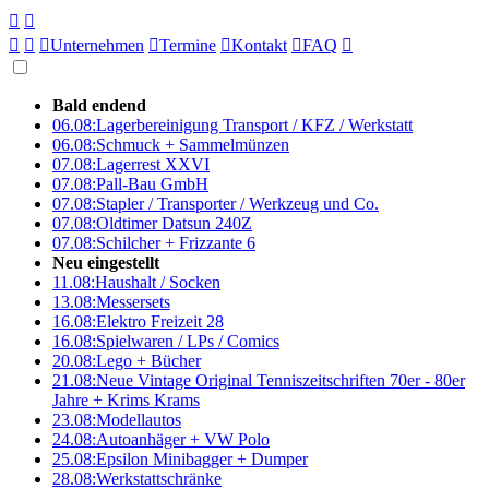





Unternehmen

Termine

Kontakt

FAQ

Bald endend
06.08:
Lagerbereinigung Transport / KFZ / Werkstatt
06.08:
Schmuck + Sammelmünzen
07.08:
Lagerrest XXVI
07.08:
Pall-Bau GmbH
07.08:
Stapler / Transporter / Werkzeug und Co.
07.08:
Oldtimer Datsun 240Z
07.08:
Schilcher + Frizzante 6
Neu eingestellt
11.08:
Haushalt / Socken
13.08:
Messersets
16.08:
Elektro Freizeit 28
16.08:
Spielwaren / LPs / Comics
20.08:
Lego + Bücher
21.08:
Neue Vintage Original Tenniszeitschriften 70er - 80er
Jahre + Krims Krams
23.08:
Modellautos
24.08:
Autoanhäger + VW Polo
25.08:
Epsilon Minibagger + Dumper
28.08:
Werkstattschränke