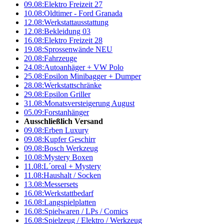
09.08:
Elektro Freizeit 27
10.08:
Oldtimer - Ford Granada
12.08:
Werkstattausstattung
12.08:
Bekleidung 03
16.08:
Elektro Freizeit 28
19.08:
Sprossenwände NEU
20.08:
Fahrzeuge
24.08:
Autoanhäger + VW Polo
25.08:
Epsilon Minibagger + Dumper
28.08:
Werkstattschränke
29.08:
Epsilon Griller
31.08:
Monatsversteigerung August
05.09:
Forstanhänger
Ausschließlich Versand
09.08:
Erben Luxury
09.08:
Kupfer Geschirr
09.08:
Bosch Werkzeug
10.08:
Mystery Boxen
11.08:
L´oreal + Mystery
11.08:
Haushalt / Socken
13.08:
Messersets
16.08:
Werkstattbedarf
16.08:
Langspielplatten
16.08:
Spielwaren / LPs / Comics
16.08:
Spielzeug / Elektro / Werkzeug