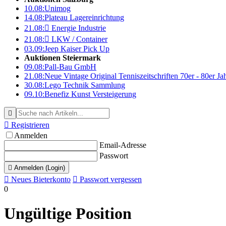
10.08:
Unimog
14.08:
Plateau Lagereinrichtung
21.08:

Energie Industrie
21.08:

LKW / Container
03.09:
Jeep Kaiser Pick Up
Auktionen Steiermark
09.08:
Pall-Bau GmbH
21.08:
Neue Vintage Original Tenniszeitschriften 70er - 80er J
30.08:
Lego Technik Sammlung
09.10:
Benefiz Kunst Versteigerung


Registrieren
Anmelden
Email-Adresse
Passwort

Anmelden (Login)

Neues Bieterkonto

Passwort vergessen
0
Ungültige Position