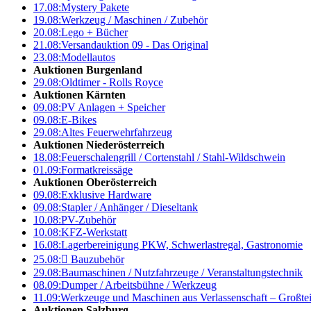
17.08:
Mystery Pakete
19.08:
Werkzeug / Maschinen / Zubehör
20.08:
Lego + Bücher
21.08:
Versandauktion 09 - Das Original
23.08:
Modellautos
Auktionen Burgenland
29.08:
Oldtimer - Rolls Royce
Auktionen Kärnten
09.08:
PV Anlagen + Speicher
09.08:
E-Bikes
29.08:
Altes Feuerwehrfahrzeug
Auktionen Niederösterreich
18.08:
Feuerschalengrill / Cortenstahl / Stahl-Wildschwein
01.09:
Formatkreissäge
Auktionen Oberösterreich
09.08:
Exklusive Hardware
09.08:
Stapler / Anhänger / Dieseltank
10.08:
PV-Zubehör
10.08:
KFZ-Werkstatt
16.08:
Lagerbereinigung PKW, Schwerlastregal, Gastronomie
25.08:

Bauzubehör
29.08:
Baumaschinen / Nutzfahrzeuge / Veranstaltungstechnik
08.09:
Dumper / Arbeitsbühne / Werkzeug
11.09:
Werkzeuge und Maschinen aus Verlassenschaft – Großte
Auktionen Salzburg