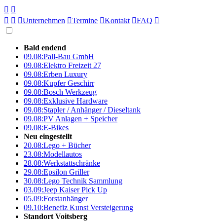





Unternehmen

Termine

Kontakt

FAQ

Bald endend
09.08:
Pall-Bau GmbH
09.08:
Elektro Freizeit 27
09.08:
Erben Luxury
09.08:
Kupfer Geschirr
09.08:
Bosch Werkzeug
09.08:
Exklusive Hardware
09.08:
Stapler / Anhänger / Dieseltank
09.08:
PV Anlagen + Speicher
09.08:
E-Bikes
Neu eingestellt
20.08:
Lego + Bücher
23.08:
Modellautos
28.08:
Werkstattschränke
29.08:
Epsilon Griller
30.08:
Lego Technik Sammlung
03.09:
Jeep Kaiser Pick Up
05.09:
Forstanhänger
09.10:
Benefiz Kunst Versteigerung
Standort Voitsberg