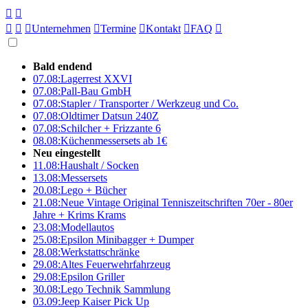





Unternehmen

Termine

Kontakt

FAQ

Bald endend
07.08:
Lagerrest XXVI
07.08:
Pall-Bau GmbH
07.08:
Stapler / Transporter / Werkzeug und Co.
07.08:
Oldtimer Datsun 240Z
07.08:
Schilcher + Frizzante 6
08.08:
Küchenmessersets ab 1€
Neu eingestellt
11.08:
Haushalt / Socken
13.08:
Messersets
20.08:
Lego + Bücher
21.08:
Neue Vintage Original Tenniszeitschriften 70er - 80er
Jahre + Krims Krams
23.08:
Modellautos
25.08:
Epsilon Minibagger + Dumper
28.08:
Werkstattschränke
29.08:
Altes Feuerwehrfahrzeug
29.08:
Epsilon Griller
30.08:
Lego Technik Sammlung
03.09:
Jeep Kaiser Pick Up