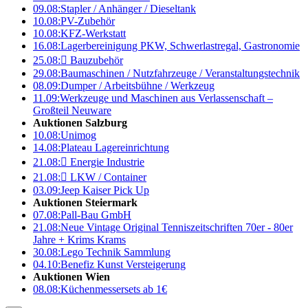
09.08:
Stapler / Anhänger / Dieseltank
10.08:
PV-Zubehör
10.08:
KFZ-Werkstatt
16.08:
Lagerbereinigung PKW, Schwerlastregal, Gastronomie
25.08:

Bauzubehör
29.08:
Baumaschinen / Nutzfahrzeuge / Veranstaltungstechnik
08.09:
Dumper / Arbeitsbühne / Werkzeug
11.09:
Werkzeuge und Maschinen aus Verlassenschaft –
Großteil Neuware
Auktionen Salzburg
10.08:
Unimog
14.08:
Plateau Lagereinrichtung
21.08:

Energie Industrie
21.08:

LKW / Container
03.09:
Jeep Kaiser Pick Up
Auktionen Steiermark
07.08:
Pall-Bau GmbH
21.08:
Neue Vintage Original Tenniszeitschriften 70er - 80er
Jahre + Krims Krams
30.08:
Lego Technik Sammlung
04.10:
Benefiz Kunst Versteigerung
Auktionen Wien
08.08:
Küchenmessersets ab 1€