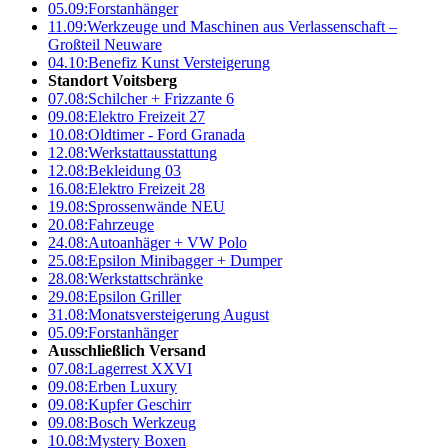
05.09:
Forstanhänger
11.09:
Werkzeuge und Maschinen aus Verlassenschaft –
Großteil Neuware
04.10:
Benefiz Kunst Versteigerung
Standort Voitsberg
07.08:
Schilcher + Frizzante 6
09.08:
Elektro Freizeit 27
10.08:
Oldtimer - Ford Granada
12.08:
Werkstattausstattung
12.08:
Bekleidung 03
16.08:
Elektro Freizeit 28
19.08:
Sprossenwände NEU
20.08:
Fahrzeuge
24.08:
Autoanhäger + VW Polo
25.08:
Epsilon Minibagger + Dumper
28.08:
Werkstattschränke
29.08:
Epsilon Griller
31.08:
Monatsversteigerung August
05.09:
Forstanhänger
Ausschließlich Versand
07.08:
Lagerrest XXVI
09.08:
Erben Luxury
09.08:
Kupfer Geschirr
09.08:
Bosch Werkzeug
10.08:
Mystery Boxen