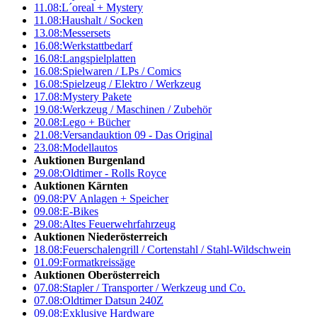
11.08:
L´oreal + Mystery
11.08:
Haushalt / Socken
13.08:
Messersets
16.08:
Werkstattbedarf
16.08:
Langspielplatten
16.08:
Spielwaren / LPs / Comics
16.08:
Spielzeug / Elektro / Werkzeug
17.08:
Mystery Pakete
19.08:
Werkzeug / Maschinen / Zubehör
20.08:
Lego + Bücher
21.08:
Versandauktion 09 - Das Original
23.08:
Modellautos
Auktionen Burgenland
29.08:
Oldtimer - Rolls Royce
Auktionen Kärnten
09.08:
PV Anlagen + Speicher
09.08:
E-Bikes
29.08:
Altes Feuerwehrfahrzeug
Auktionen Niederösterreich
18.08:
Feuerschalengrill / Cortenstahl / Stahl-Wildschwein
01.09:
Formatkreissäge
Auktionen Oberösterreich
07.08:
Stapler / Transporter / Werkzeug und Co.
07.08:
Oldtimer Datsun 240Z
09.08:
Exklusive Hardware