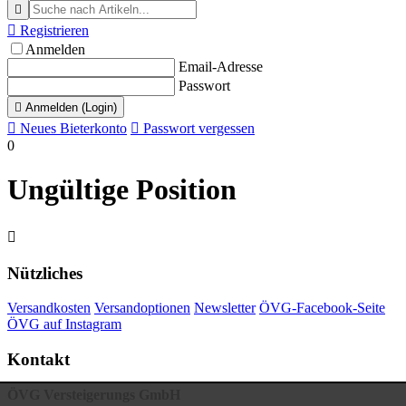


Registrieren
Anmelden
Email-Adresse
Passwort

Anmelden (Login)

Neues Bieterkonto

Passwort vergessen
0
Ungültige Position

Nützliches
Versandkosten
Versandoptionen
Newsletter
ÖVG-Facebook-Seite
ÖVG auf Instagram
Kontakt
ÖVG Versteigerungs GmbH