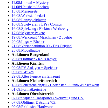
11.08:
L´oreal + Mystery
11.08:
Haushalt / Socken
13.08:
Messersets
16.08:
Werkstattbedarf
16.08:
Langspielplatten
16.08:
Spielwaren / LPs / Comics
16.08:
Spielzeug / Elektro / Werkzeug
17.08:
Mystery Pakete
19.08:
Werkzeug / Maschinen / Zubehör
20.08:
Lego + Bücher
21.08:
Versandauktion 09 - Das Original
23.08:
Modellautos
Auktionen Burgenland
29.08:
Oldtimer - Rolls Royce
Auktionen Kärnten
09.08:
PV Anlagen + Speicher
09.08:
E-Bikes
29.08:
Altes Feuerwehrfahrzeug
Auktionen Niederösterreich
18.08:
Feuerschalengrill / Cortenstahl / Stahl-Wildschwein
01.09:
Formatkreissäge
Auktionen Oberösterreich
07.08:
Stapler / Transporter / Werkzeug und Co.
07.08:
Oldtimer Datsun 240Z
09.08:
Exklusive Hardware