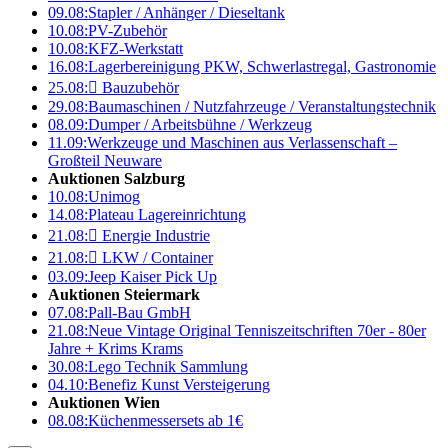
09.08:
Stapler / Anhänger / Dieseltank
10.08:
PV-Zubehör
10.08:
KFZ-Werkstatt
16.08:
Lagerbereinigung PKW, Schwerlastregal, Gastronomie
25.08:

Bauzubehör
29.08:
Baumaschinen / Nutzfahrzeuge / Veranstaltungstechnik
08.09:
Dumper / Arbeitsbühne / Werkzeug
11.09:
Werkzeuge und Maschinen aus Verlassenschaft –
Großteil Neuware
Auktionen Salzburg
10.08:
Unimog
14.08:
Plateau Lagereinrichtung
21.08:

Energie Industrie
21.08:

LKW / Container
03.09:
Jeep Kaiser Pick Up
Auktionen Steiermark
07.08:
Pall-Bau GmbH
21.08:
Neue Vintage Original Tenniszeitschriften 70er - 80er
Jahre + Krims Krams
30.08:
Lego Technik Sammlung
04.10:
Benefiz Kunst Versteigerung
Auktionen Wien
08.08:
Küchenmessersets ab 1€