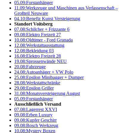
05.09:
Forstanhänger
11.09:
Werkzeuge und Maschinen aus Verlassenschaft –
Großteil Neuware
04.10:
Benefiz Kunst Versteigerung
Standort Voitsberg
07.08:
Schilcher + Frizzante 6
09.08:
Elektro Freizeit 27
10.08:
Oldtimer - Ford Granada
12.08:
Werkstattausstattung
12.08:
Bekleidung 03
16.08:
Elektro Freizeit 28
19.08:
Sprossenwände NEU
20.08:
Fahrzeuge
24.08:
Autoanhäger + VW Polo
25.08:
Epsilon Minibagger + Dumper
28.08:
Werkstattschränke
29.08:
Epsilon Griller
31.08:
Monatsversteigerung August
05.09:
Forstanhänger
Ausschließlich Versand
07.08:
Lagerrest XXVI
09.08:
Erben Luxury
09.08:
Kupfer Geschirr
09.08:
Bosch Werkzeug
10.08:
Mystery Boxen