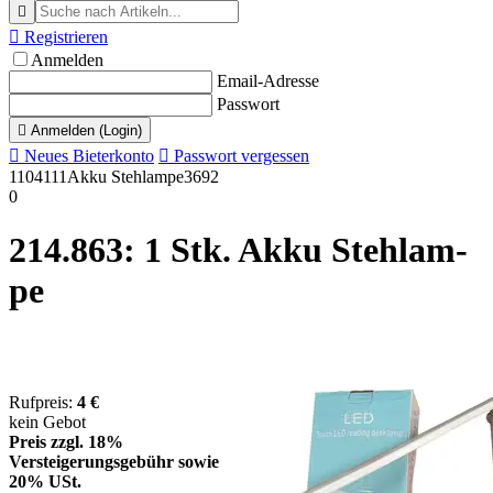


Registrieren
Anmelden
Email-Adresse
Passwort

Anmelden (Login)

Neues Bieterkonto

Passwort vergessen
1104111
Akku Stehlampe
3692
0
214.863: 1 Stk. Ak­ku Steh­lam­
pe
Rufpreis:
4 €
kein Gebot
Preis zzgl. 18%
Versteigerungsgebühr sowie
20% USt.