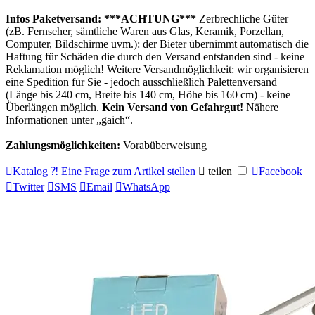
Infos Paketversand:
***ACHTUNG***
Zerbrechliche Güter
(zB. Fernseher, sämtliche Waren aus Glas, Keramik, Porzellan,
Computer, Bildschirme uvm.): der Bieter übernimmt automatisch die
Haftung für Schäden die durch den Versand entstanden sind - keine
Reklamation möglich! Weitere Versandmöglichkeit: wir organisieren
eine Spedition für Sie - jedoch ausschließlich Palettenversand
(Länge bis 240 cm, Breite bis 140 cm, Höhe bis 160 cm) - keine
Überlängen möglich.
Kein Versand von Gefahrgut!
Nähere
Informationen unter
gaich
.
Zahlungsmöglichkeiten:
Vorabüberweisung

Katalog
⁈ Eine Frage zum Artikel stellen

teilen

Facebook

Twitter

SMS

Email

WhatsApp