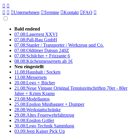





Unternehmen

Termine

Kontakt

FAQ

Bald endend
07.08:
Lagerrest XXVI
07.08:
Pall-Bau GmbH
07.08:
Stapler / Transporter / Werkzeug und Co.
07.08:
Oldtimer Datsun 240Z
07.08:
Schilcher + Frizzante 6
08.08:
Küchenmessersets ab 1€
Neu eingestellt
11.08:
Haushalt / Socken
13.08:
Messersets
20.08:
Lego + Bücher
21.08:
Neue Vintage Original Tenniszeitschriften 70er - 80er
Jahre + Krims Krams
23.08:
Modellautos
25.08:
Epsilon Minibagger + Dumper
28.08:
Werkstattschränke
29.08:
Altes Feuerwehrfahrzeug
29.08:
Epsilon Griller
30.08:
Lego Technik Sammlung
03.09:
Jeep Kaiser Pick Up