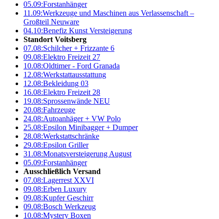
05.09:
Forstanhänger
11.09:
Werkzeuge und Maschinen aus Verlassenschaft –
Großteil Neuware
04.10:
Benefiz Kunst Versteigerung
Standort Voitsberg
07.08:
Schilcher + Frizzante 6
09.08:
Elektro Freizeit 27
10.08:
Oldtimer - Ford Granada
12.08:
Werkstattausstattung
12.08:
Bekleidung 03
16.08:
Elektro Freizeit 28
19.08:
Sprossenwände NEU
20.08:
Fahrzeuge
24.08:
Autoanhäger + VW Polo
25.08:
Epsilon Minibagger + Dumper
28.08:
Werkstattschränke
29.08:
Epsilon Griller
31.08:
Monatsversteigerung August
05.09:
Forstanhänger
Ausschließlich Versand
07.08:
Lagerrest XXVI
09.08:
Erben Luxury
09.08:
Kupfer Geschirr
09.08:
Bosch Werkzeug
10.08:
Mystery Boxen