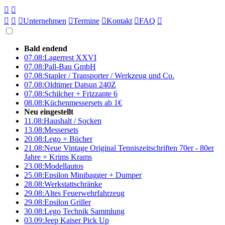





Unternehmen

Termine

Kontakt

FAQ

Bald endend
07.08:
Lagerrest XXVI
07.08:
Pall-Bau GmbH
07.08:
Stapler / Transporter / Werkzeug und Co.
07.08:
Oldtimer Datsun 240Z
07.08:
Schilcher + Frizzante 6
08.08:
Küchenmessersets ab 1€
Neu eingestellt
11.08:
Haushalt / Socken
13.08:
Messersets
20.08:
Lego + Bücher
21.08:
Neue Vintage Original Tenniszeitschriften 70er - 80er
Jahre + Krims Krams
23.08:
Modellautos
25.08:
Epsilon Minibagger + Dumper
28.08:
Werkstattschränke
29.08:
Altes Feuerwehrfahrzeug
29.08:
Epsilon Griller
30.08:
Lego Technik Sammlung
03.09:
Jeep Kaiser Pick Up