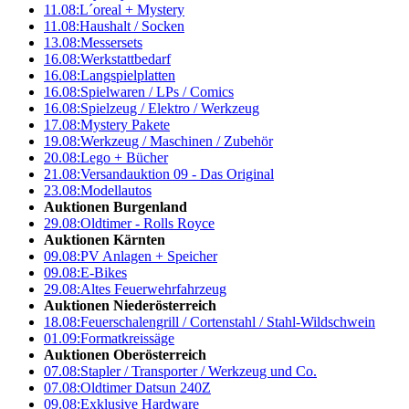
11.08:
L´oreal + Mystery
11.08:
Haushalt / Socken
13.08:
Messersets
16.08:
Werkstattbedarf
16.08:
Langspielplatten
16.08:
Spielwaren / LPs / Comics
16.08:
Spielzeug / Elektro / Werkzeug
17.08:
Mystery Pakete
19.08:
Werkzeug / Maschinen / Zubehör
20.08:
Lego + Bücher
21.08:
Versandauktion 09 - Das Original
23.08:
Modellautos
Auktionen Burgenland
29.08:
Oldtimer - Rolls Royce
Auktionen Kärnten
09.08:
PV Anlagen + Speicher
09.08:
E-Bikes
29.08:
Altes Feuerwehrfahrzeug
Auktionen Niederösterreich
18.08:
Feuerschalengrill / Cortenstahl / Stahl-Wildschwein
01.09:
Formatkreissäge
Auktionen Oberösterreich
07.08:
Stapler / Transporter / Werkzeug und Co.
07.08:
Oldtimer Datsun 240Z
09.08:
Exklusive Hardware