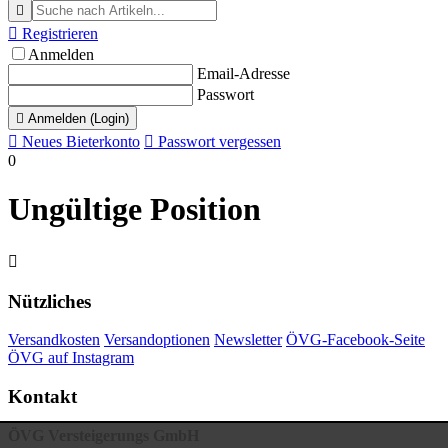


Registrieren
Anmelden
Email-Adresse
Passwort

Anmelden (Login)

Neues Bieterkonto

Passwort vergessen
0
Ungültige Position

Nützliches
Versandkosten
Versandoptionen
Newsletter
ÖVG-Facebook-Seite
ÖVG auf Instagram
Kontakt
ÖVG Versteigerungs GmbH