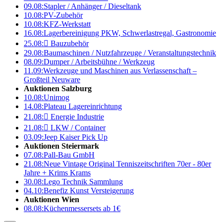
09.08:
Stapler / Anhänger / Dieseltank
10.08:
PV-Zubehör
10.08:
KFZ-Werkstatt
16.08:
Lagerbereinigung PKW, Schwerlastregal, Gastronomie
25.08:

Bauzubehör
29.08:
Baumaschinen / Nutzfahrzeuge / Veranstaltungstechnik
08.09:
Dumper / Arbeitsbühne / Werkzeug
11.09:
Werkzeuge und Maschinen aus Verlassenschaft –
Großteil Neuware
Auktionen Salzburg
10.08:
Unimog
14.08:
Plateau Lagereinrichtung
21.08:

Energie Industrie
21.08:

LKW / Container
03.09:
Jeep Kaiser Pick Up
Auktionen Steiermark
07.08:
Pall-Bau GmbH
21.08:
Neue Vintage Original Tenniszeitschriften 70er - 80er
Jahre + Krims Krams
30.08:
Lego Technik Sammlung
04.10:
Benefiz Kunst Versteigerung
Auktionen Wien
08.08:
Küchenmessersets ab 1€