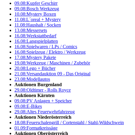
09.08:
Kupfer Geschirr
09.08:
Bosch Werkzeug
10.08:
Mystery Boxen
11.08:
L´oreal + Mystery
11.08:
Haushalt / Socken
13.08:
Messersets
16.08:
Werkstattbedarf
16.08:
Langspielplatten
16.08:
Spielwaren / LPs / Comics
16.08:
Spielzeug / Elektro / Werkzeug
17.08:
Mystery Pakete
19.08:
Werkzeug / Maschinen / Zubehör
20.08:
Lego + Bücher
21.08:
Versandauktion 09 - Das Original
23.08:
Modellautos
Auktionen Burgenland
29.08:
Oldtimer - Rolls Royce
Auktionen Kärnten
09.08:
PV Anlagen + Speicher
09.08:
E-Bikes
29.08:
Altes Feuerwehrfahrzeug
Auktionen Niederösterreich
18.08:
Feuerschalengrill / Cortenstahl / Stahl-Wildschwein
01.09:
Formatkreissäge
Auktionen Oberösterreich