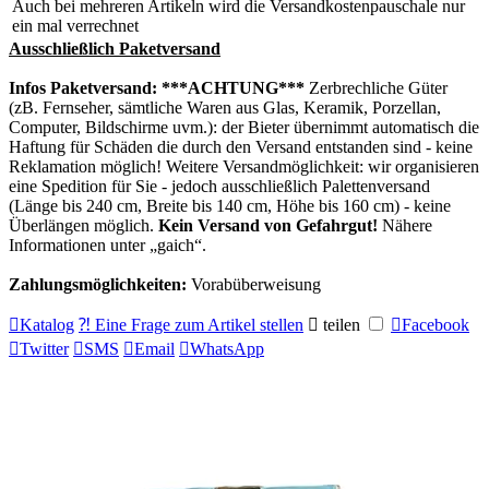
Auch bei mehreren Artikeln wird die Versandkostenpauschale nur
ein mal verrechnet
Ausschließlich Paketversand
Infos Paketversand:
***ACHTUNG***
Zerbrechliche Güter
(zB. Fernseher, sämtliche Waren aus Glas, Keramik, Porzellan,
Computer, Bildschirme uvm.): der Bieter übernimmt automatisch die
Haftung für Schäden die durch den Versand entstanden sind - keine
Reklamation möglich! Weitere Versandmöglichkeit: wir organisieren
eine Spedition für Sie - jedoch ausschließlich Palettenversand
(Länge bis 240 cm, Breite bis 140 cm, Höhe bis 160 cm) - keine
Überlängen möglich.
Kein Versand von Gefahrgut!
Nähere
Informationen unter
gaich
.
Zahlungsmöglichkeiten:
Vorabüberweisung

Katalog
⁈ Eine Frage zum Artikel stellen

teilen

Facebook

Twitter

SMS

Email

WhatsApp