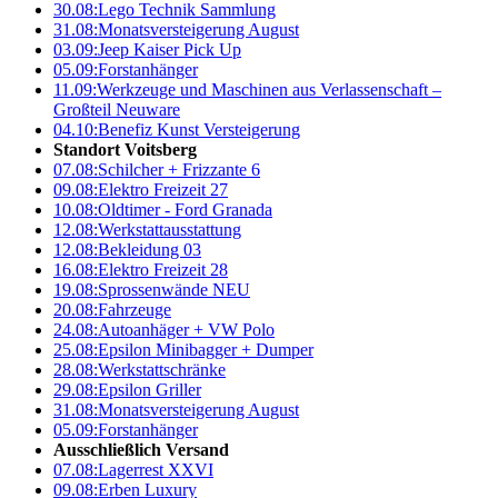
30.08:
Lego Technik Sammlung
31.08:
Monatsversteigerung August
03.09:
Jeep Kaiser Pick Up
05.09:
Forstanhänger
11.09:
Werkzeuge und Maschinen aus Verlassenschaft –
Großteil Neuware
04.10:
Benefiz Kunst Versteigerung
Standort Voitsberg
07.08:
Schilcher + Frizzante 6
09.08:
Elektro Freizeit 27
10.08:
Oldtimer - Ford Granada
12.08:
Werkstattausstattung
12.08:
Bekleidung 03
16.08:
Elektro Freizeit 28
19.08:
Sprossenwände NEU
20.08:
Fahrzeuge
24.08:
Autoanhäger + VW Polo
25.08:
Epsilon Minibagger + Dumper
28.08:
Werkstattschränke
29.08:
Epsilon Griller
31.08:
Monatsversteigerung August
05.09:
Forstanhänger
Ausschließlich Versand
07.08:
Lagerrest XXVI
09.08:
Erben Luxury