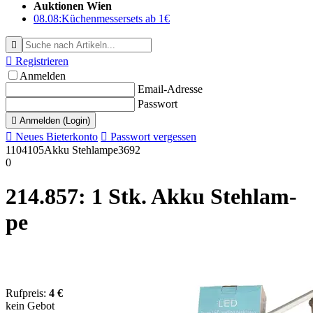
Auktionen Wien
08.08:
Küchenmessersets ab 1€


Registrieren
Anmelden
Email-Adresse
Passwort

Anmelden (Login)

Neues Bieterkonto

Passwort vergessen
1104105
Akku Stehlampe
3692
0
214.857: 1 Stk. Ak­ku Steh­lam­
pe
Rufpreis:
4 €
kein Gebot