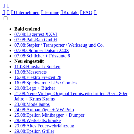





Unternehmen

Termine

Kontakt

FAQ

Bald endend
07.08:
Lagerrest XXVI
07.08:
Pall-Bau GmbH
07.08:
Stapler / Transporter / Werkzeug und Co.
07.08:
Oldtimer Datsun 240Z
07.08:
Schilcher + Frizzante 6
Neu eingestellt
11.08:
Haushalt / Socken
13.08:
Messersets
16.08:
Elektro Freizeit 28
16.08:
Spielwaren / LPs / Comics
20.08:
Lego + Bücher
21.08:
Neue Vintage Original Tenniszeitschriften 70er - 80er
Jahre + Krims Krams
23.08:
Modellautos
24.08:
Autoanhäger + VW Polo
25.08:
Epsilon Minibagger + Dumper
28.08:
Werkstattschränke
29.08:
Altes Feuerwehrfahrzeug
29.08:
Epsilon Griller