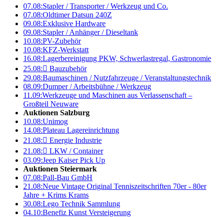
07.08:
Stapler / Transporter / Werkzeug und Co.
07.08:
Oldtimer Datsun 240Z
09.08:
Exklusive Hardware
09.08:
Stapler / Anhänger / Dieseltank
10.08:
PV-Zubehör
10.08:
KFZ-Werkstatt
16.08:
Lagerbereinigung PKW, Schwerlastregal, Gastronomie
25.08:

Bauzubehör
29.08:
Baumaschinen / Nutzfahrzeuge / Veranstaltungstechnik
08.09:
Dumper / Arbeitsbühne / Werkzeug
11.09:
Werkzeuge und Maschinen aus Verlassenschaft –
Großteil Neuware
Auktionen Salzburg
10.08:
Unimog
14.08:
Plateau Lagereinrichtung
21.08:

Energie Industrie
21.08:

LKW / Container
03.09:
Jeep Kaiser Pick Up
Auktionen Steiermark
07.08:
Pall-Bau GmbH
21.08:
Neue Vintage Original Tenniszeitschriften 70er - 80er
Jahre + Krims Krams
30.08:
Lego Technik Sammlung
04.10:
Benefiz Kunst Versteigerung