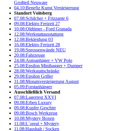
Großteil Neuware
04.10:
Benefiz Kunst Versteigerung
Standort Voitsberg
07.08:
Schilcher + Frizzante 6
09.08:
Elektro Freizeit 27
10.08:
Oldtimer - Ford Granada
12.08:
Werkstattausstattung
12.08:
Bekleidung 03
16.08:
Elektro Freizeit 28
19.08:
Sprossenwände NEU
20.08:
Fahrzeuge
24.08:
Autoanhäger + VW Polo
25.08:
Epsilon Minibagger + Dumper
28.08:
Werkstattschränke
29.08:
Epsilon Griller
31.08:
Monatsversteigerung August
05.09:
Forstanhänger
Ausschließlich Versand
07.08:
Lagerrest XXVI
09.08:
Erben Luxury
09.08:
Kupfer Geschirr
09.08:
Bosch Werkzeug
10.08:
Mystery Boxen
11.08:
L´oreal + Mystery
11.08:
Haushalt / Socken