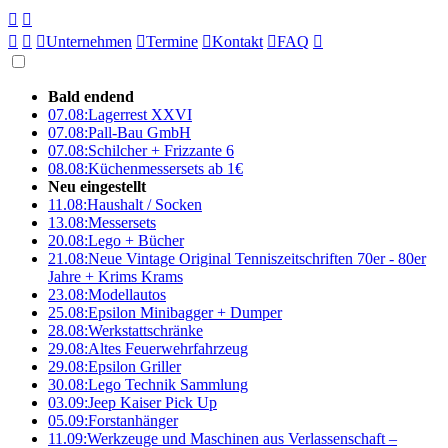





Unternehmen

Termine

Kontakt

FAQ

Bald endend
07.08:
Lagerrest XXVI
07.08:
Pall-Bau GmbH
07.08:
Schilcher + Frizzante 6
08.08:
Küchenmessersets ab 1€
Neu eingestellt
11.08:
Haushalt / Socken
13.08:
Messersets
20.08:
Lego + Bücher
21.08:
Neue Vintage Original Tenniszeitschriften 70er - 80er
Jahre + Krims Krams
23.08:
Modellautos
25.08:
Epsilon Minibagger + Dumper
28.08:
Werkstattschränke
29.08:
Altes Feuerwehrfahrzeug
29.08:
Epsilon Griller
30.08:
Lego Technik Sammlung
03.09:
Jeep Kaiser Pick Up
05.09:
Forstanhänger
11.09:
Werkzeuge und Maschinen aus Verlassenschaft –