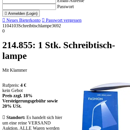
Email-Adresse
Passwort

Anmelden (Login)

Neues Bieterkonto

Passwort vergessen
1104103
Schreibtischlampe
3692
0
214.855: 1 Stk. Schreib­tisch­
lam­pe
Mit Klam­mer
Rufpreis:
4 €
kein Gebot
Preis zzgl. 18%
Versteigerungsgebühr sowie
20% USt.

Standort:
Es handelt sich hier
um eine reine VERSAND
Auktion. ALLE Waren werden