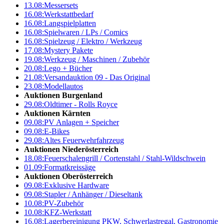
13.08:
Messersets
16.08:
Werkstattbedarf
16.08:
Langspielplatten
16.08:
Spielwaren / LPs / Comics
16.08:
Spielzeug / Elektro / Werkzeug
17.08:
Mystery Pakete
19.08:
Werkzeug / Maschinen / Zubehör
20.08:
Lego + Bücher
21.08:
Versandauktion 09 - Das Original
23.08:
Modellautos
Auktionen Burgenland
29.08:
Oldtimer - Rolls Royce
Auktionen Kärnten
09.08:
PV Anlagen + Speicher
09.08:
E-Bikes
29.08:
Altes Feuerwehrfahrzeug
Auktionen Niederösterreich
18.08:
Feuerschalengrill / Cortenstahl / Stahl-Wildschwein
01.09:
Formatkreissäge
Auktionen Oberösterreich
09.08:
Exklusive Hardware
09.08:
Stapler / Anhänger / Dieseltank
10.08:
PV-Zubehör
10.08:
KFZ-Werkstatt
16.08:
Lagerbereinigung PKW, Schwerlastregal, Gastronomie