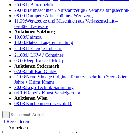
25.08:

Bauzubehör
29.08:
Baumaschinen / Nutzfahrzeuge / Veranstaltungstechnik
08.09:
Dumper / Arbeitsbühne / Werkzeug
11.09:
Werkzeuge und Maschinen aus Verlassenschaft –
Großteil Neuware
Auktionen Salzburg
10.08:
Unimog
14.08:
Plateau Lagereinrichtung
21.08:

Energie Industrie
21.08:

LKW / Container
03.09:
Jeep Kaiser Pick Up
Auktionen Steiermark
07.08:
Pall-Bau GmbH
21.08:
Neue Vintage Original Tenniszeitschriften 70er - 80er
Jahre + Krims Krams
30.08:
Lego Technik Sammlung
04.10:
Benefiz Kunst Versteigerung
Auktionen Wien
08.08:
Küchenmessersets ab 1€


Registrieren
Anmelden