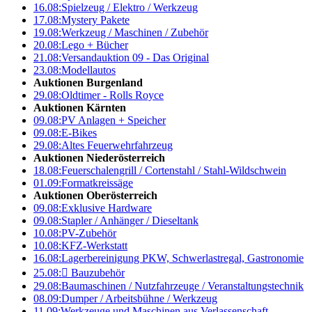
16.08:
Spielzeug / Elektro / Werkzeug
17.08:
Mystery Pakete
19.08:
Werkzeug / Maschinen / Zubehör
20.08:
Lego + Bücher
21.08:
Versandauktion 09 - Das Original
23.08:
Modellautos
Auktionen Burgenland
29.08:
Oldtimer - Rolls Royce
Auktionen Kärnten
09.08:
PV Anlagen + Speicher
09.08:
E-Bikes
29.08:
Altes Feuerwehrfahrzeug
Auktionen Niederösterreich
18.08:
Feuerschalengrill / Cortenstahl / Stahl-Wildschwein
01.09:
Formatkreissäge
Auktionen Oberösterreich
09.08:
Exklusive Hardware
09.08:
Stapler / Anhänger / Dieseltank
10.08:
PV-Zubehör
10.08:
KFZ-Werkstatt
16.08:
Lagerbereinigung PKW, Schwerlastregal, Gastronomie
25.08:

Bauzubehör
29.08:
Baumaschinen / Nutzfahrzeuge / Veranstaltungstechnik
08.09:
Dumper / Arbeitsbühne / Werkzeug
11.09:
Werkzeuge und Maschinen aus Verlassenschaft –