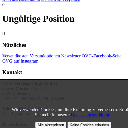
0
Ungültige Position

Nützliches
Versandkosten
Versandoptionen
Newsletter
ÖVG-Facebook-Seite
ÖVG auf Instagram
Kontakt
ÖVG Versteigerungs GmbH
Grazer Vorstadt 122-124
8570 Voitsberg
UID: ATU68755402, FN: 416488h
Telefon:
+43 3142 21610
Wir verwenden Cookies, um Ihre Erfahrung zu verbessern. Erfa
Email:
support
Sie mehr in unserer
Datenschutzerklärung
.
Rechtliches
Alle akzeptieren
Keine Cookies erlauben