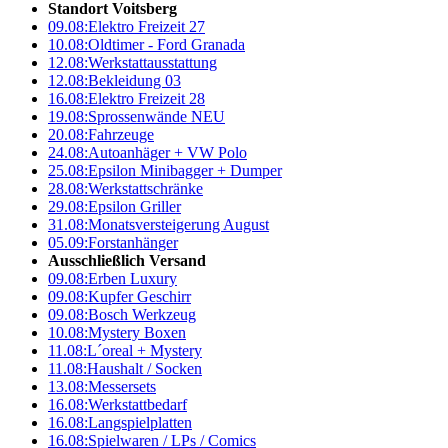
Standort Voitsberg
09.08:
Elektro Freizeit 27
10.08:
Oldtimer - Ford Granada
12.08:
Werkstattausstattung
12.08:
Bekleidung 03
16.08:
Elektro Freizeit 28
19.08:
Sprossenwände NEU
20.08:
Fahrzeuge
24.08:
Autoanhäger + VW Polo
25.08:
Epsilon Minibagger + Dumper
28.08:
Werkstattschränke
29.08:
Epsilon Griller
31.08:
Monatsversteigerung August
05.09:
Forstanhänger
Ausschließlich Versand
09.08:
Erben Luxury
09.08:
Kupfer Geschirr
09.08:
Bosch Werkzeug
10.08:
Mystery Boxen
11.08:
L´oreal + Mystery
11.08:
Haushalt / Socken
13.08:
Messersets
16.08:
Werkstattbedarf
16.08:
Langspielplatten
16.08:
Spielwaren / LPs / Comics