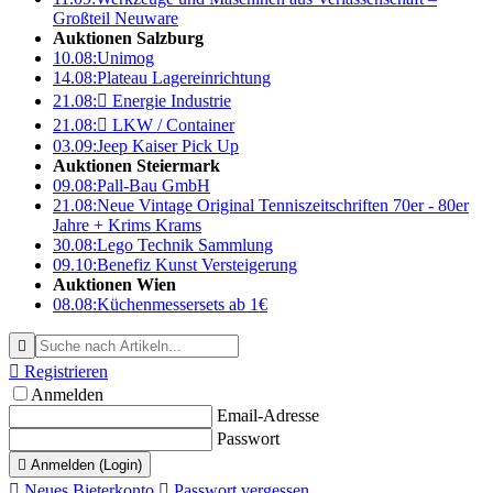
Großteil Neuware
Auktionen Salzburg
10.08:
Unimog
14.08:
Plateau Lagereinrichtung
21.08:

Energie Industrie
21.08:

LKW / Container
03.09:
Jeep Kaiser Pick Up
Auktionen Steiermark
09.08:
Pall-Bau GmbH
21.08:
Neue Vintage Original Tenniszeitschriften 70er - 80er
Jahre + Krims Krams
30.08:
Lego Technik Sammlung
09.10:
Benefiz Kunst Versteigerung
Auktionen Wien
08.08:
Küchenmessersets ab 1€


Registrieren
Anmelden
Email-Adresse
Passwort

Anmelden (Login)

Neues Bieterkonto

Passwort vergessen