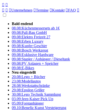





Unternehmen

Termine

Kontakt

FAQ

Bald endend
08.08:
Küchenmessersets ab 1€
09.08:
Pall-Bau GmbH
09.08:
Elektro Freizeit 27
09.08:
Erben Luxury
09.08:
Kupfer Geschirr
09.08:
Bosch Werkzeug
09.08:
Exklusive Hardware
09.08:
Stapler / Anhänger / Dieseltank
09.08:
PV Anlagen + Speicher
09.08:
E-Bikes
Neu eingestellt
20.08:
Lego + Bücher
23.08:
Modellautos
28.08:
Werkstattschränke
29.08:
Epsilon Griller
30.08:
Lego Technik Sammlung
03.09:
Jeep Kaiser Pick Up
05.09:
Forstanhänger
09.10:
Benefiz Kunst Versteigerung