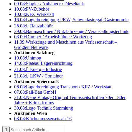
09.08:
Stapler / Anhänger / Dieseltank
10.08:
PV-Zubehör
10.08:
KFZ-Werkstatt
16.08:
Lagerbereinigung PKW, Schwerlastregal, Gastronomie
25.08:

Bauzubehör
29.08:
Baumaschinen / Nutzfahrzeuge / Veranstaltungstechnik
08.09:
Dumper / Arbeitsbühne / Werkzeug
11.09:
Werkzeuge und Maschinen aus Verlassenschaft –
Großteil Neuware
Auktionen Salzburg
10.08:
Unimog
14.08:
Plateau Lagereinrichtung
21.08:

Energie Industrie
21.08:

LKW / Container
Auktionen Steiermark
06.08:
Lagerbereinigung Transport / KFZ / Werkstatt
07.08:
Pall-Bau GmbH
21.08:
Neue Vintage Original Tenniszeitschriften 70er - 80er
Jahre + Krims Krams
30.08:
Lego Technik Sammlung
Auktionen Wien
08.08:
Küchenmessersets ab 1€
