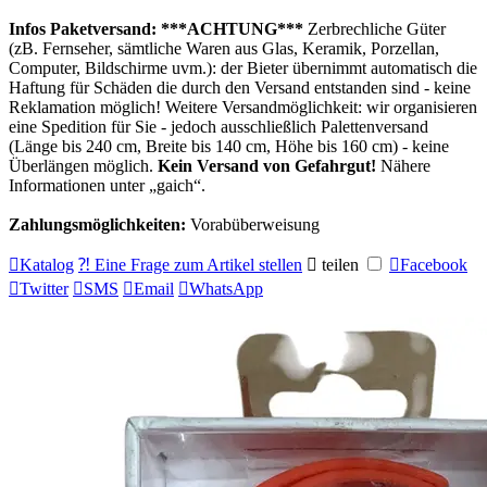
Infos Paketversand:
***ACHTUNG***
Zerbrechliche Güter
(zB. Fernseher, sämtliche Waren aus Glas, Keramik, Porzellan,
Computer, Bildschirme uvm.): der Bieter übernimmt automatisch die
Haftung für Schäden die durch den Versand entstanden sind - keine
Reklamation möglich! Weitere Versandmöglichkeit: wir organisieren
eine Spedition für Sie - jedoch ausschließlich Palettenversand
(Länge bis 240 cm, Breite bis 140 cm, Höhe bis 160 cm) - keine
Überlängen möglich.
Kein Versand von Gefahrgut!
Nähere
Informationen unter
gaich
.
Zahlungsmöglichkeiten:
Vorabüberweisung

Katalog
⁈ Eine Frage zum Artikel stellen

teilen

Facebook

Twitter

SMS

Email

WhatsApp