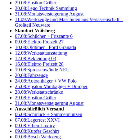
29.08:
Epsilon Griller
30.08:
Lego Technik Sammlung
31.08:
Monatsversteigerung August
11.09:
Werkzeuge und Maschinen aus Verlassenschaft –
Großteil Neuware
Standort Voitsberg
07.08:
Schilcher + Frizzante 6
09.08:
Elektro Freizeit 27
10.08:
Oldtimer - Ford Granada
12.08:
Werkstattausstattung
12.08:
Bekleidung 03
16.08:
Elektro Freizeit 28
19.08:
Sprossenwände NEU
20.08:
Fahrzeuge
24.08:
Autoanhäger + VW Polo
25.08:
Epsilon Minibagger + Dumper
28.08:
Werkstattschränke
29.08:
Epsilon Griller
31.08:
Monatsversteigerung August
Ausschließlich Versand
06.08:
Schmuck + Sammelmünzen
07.08:
Lagerrest XXVI
09.08:
Erben Luxury
09.08:
Kupfer Geschirr
09.08:
Bosch Werkzeug