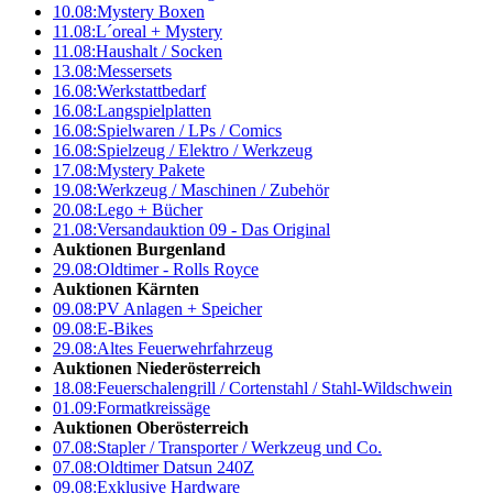
10.08:
Mystery Boxen
11.08:
L´oreal + Mystery
11.08:
Haushalt / Socken
13.08:
Messersets
16.08:
Werkstattbedarf
16.08:
Langspielplatten
16.08:
Spielwaren / LPs / Comics
16.08:
Spielzeug / Elektro / Werkzeug
17.08:
Mystery Pakete
19.08:
Werkzeug / Maschinen / Zubehör
20.08:
Lego + Bücher
21.08:
Versandauktion 09 - Das Original
Auktionen Burgenland
29.08:
Oldtimer - Rolls Royce
Auktionen Kärnten
09.08:
PV Anlagen + Speicher
09.08:
E-Bikes
29.08:
Altes Feuerwehrfahrzeug
Auktionen Niederösterreich
18.08:
Feuerschalengrill / Cortenstahl / Stahl-Wildschwein
01.09:
Formatkreissäge
Auktionen Oberösterreich
07.08:
Stapler / Transporter / Werkzeug und Co.
07.08:
Oldtimer Datsun 240Z
09.08:
Exklusive Hardware