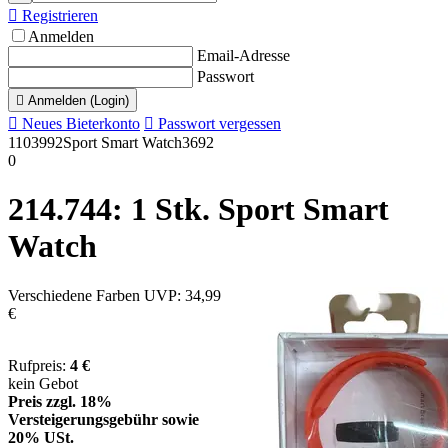

Registrieren
Anmelden
Email-Adresse
Passwort

Anmelden (Login)

Neues Bieterkonto

Passwort vergessen
1103992
Sport Smart Watch
3692
0
214.744: 1 Stk. Sport Smart
Watch
Ver­schie­de­ne Far­ben UVP: 34,99
€
Rufpreis:
4 €
kein Gebot
Preis zzgl. 18%
Versteigerungsgebühr sowie
20% USt.