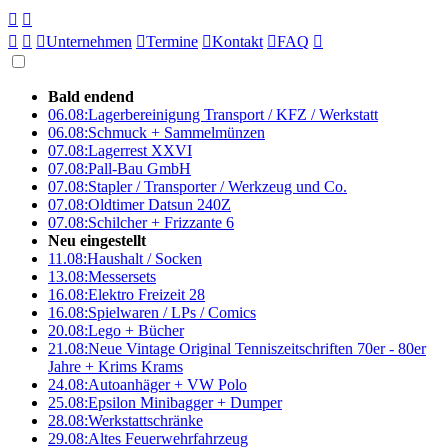





Unternehmen

Termine

Kontakt

FAQ

Bald endend
06.08:
Lagerbereinigung Transport / KFZ / Werkstatt
06.08:
Schmuck + Sammelmünzen
07.08:
Lagerrest XXVI
07.08:
Pall-Bau GmbH
07.08:
Stapler / Transporter / Werkzeug und Co.
07.08:
Oldtimer Datsun 240Z
07.08:
Schilcher + Frizzante 6
Neu eingestellt
11.08:
Haushalt / Socken
13.08:
Messersets
16.08:
Elektro Freizeit 28
16.08:
Spielwaren / LPs / Comics
20.08:
Lego + Bücher
21.08:
Neue Vintage Original Tenniszeitschriften 70er - 80er
Jahre + Krims Krams
24.08:
Autoanhäger + VW Polo
25.08:
Epsilon Minibagger + Dumper
28.08:
Werkstattschränke
29.08:
Altes Feuerwehrfahrzeug