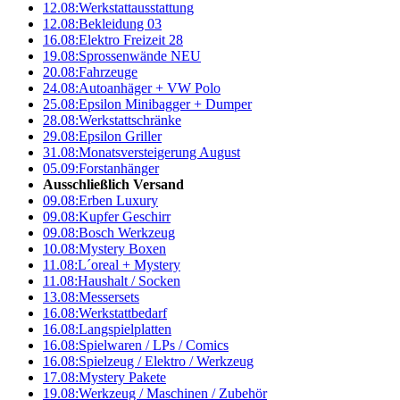
12.08:
Werkstattausstattung
12.08:
Bekleidung 03
16.08:
Elektro Freizeit 28
19.08:
Sprossenwände NEU
20.08:
Fahrzeuge
24.08:
Autoanhäger + VW Polo
25.08:
Epsilon Minibagger + Dumper
28.08:
Werkstattschränke
29.08:
Epsilon Griller
31.08:
Monatsversteigerung August
05.09:
Forstanhänger
Ausschließlich Versand
09.08:
Erben Luxury
09.08:
Kupfer Geschirr
09.08:
Bosch Werkzeug
10.08:
Mystery Boxen
11.08:
L´oreal + Mystery
11.08:
Haushalt / Socken
13.08:
Messersets
16.08:
Werkstattbedarf
16.08:
Langspielplatten
16.08:
Spielwaren / LPs / Comics
16.08:
Spielzeug / Elektro / Werkzeug
17.08:
Mystery Pakete
19.08:
Werkzeug / Maschinen / Zubehör