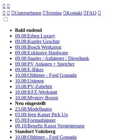





Unternehmen

Termine

Kontakt

FAQ

Bald endend
09.08:
Erben Luxury
09.08:
Kupfer Geschirr
09.08:
Bosch Werkzeug
09.08:
Exklusive Hardware
09.08:
Stapler / Anhänger / Dieseltank
09.08:
PV Anlagen + Speicher
09.08:
E-Bikes
10.08:
Oldtimer - Ford Granada
10.08:
Unimog
10.08:
PV-Zubehör
10.08:
KFZ-Werkstatt
10.08:
Mystery Boxen
Neu eingestellt
23.08:
Modellautos
03.09:
Jeep Kaiser Pick Up
05.09:
Forstanhänger
09.10:
Benefiz Kunst Versteigerung
Standort Voitsberg
10.08:
Oldtimer - Ford Granada