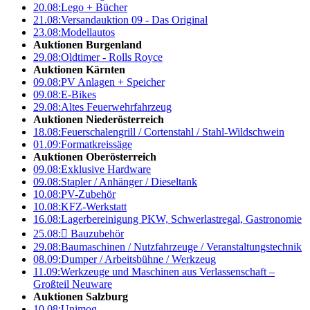
20.08:
Lego + Bücher
21.08:
Versandauktion 09 - Das Original
23.08:
Modellautos
Auktionen Burgenland
29.08:
Oldtimer - Rolls Royce
Auktionen Kärnten
09.08:
PV Anlagen + Speicher
09.08:
E-Bikes
29.08:
Altes Feuerwehrfahrzeug
Auktionen Niederösterreich
18.08:
Feuerschalengrill / Cortenstahl / Stahl-Wildschwein
01.09:
Formatkreissäge
Auktionen Oberösterreich
09.08:
Exklusive Hardware
09.08:
Stapler / Anhänger / Dieseltank
10.08:
PV-Zubehör
10.08:
KFZ-Werkstatt
16.08:
Lagerbereinigung PKW, Schwerlastregal, Gastronomie
25.08:

Bauzubehör
29.08:
Baumaschinen / Nutzfahrzeuge / Veranstaltungstechnik
08.09:
Dumper / Arbeitsbühne / Werkzeug
11.09:
Werkzeuge und Maschinen aus Verlassenschaft –
Großteil Neuware
Auktionen Salzburg
10.08:
Unimog