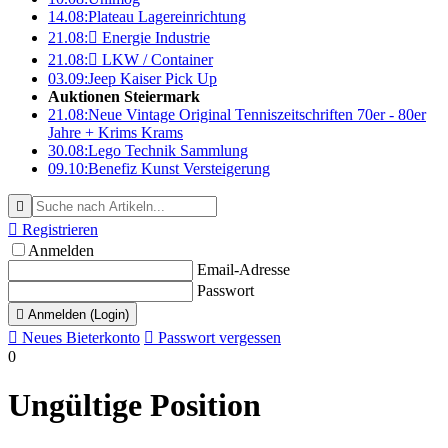
14.08:
Plateau Lagereinrichtung
21.08:

Energie Industrie
21.08:

LKW / Container
03.09:
Jeep Kaiser Pick Up
Auktionen Steiermark
21.08:
Neue Vintage Original Tenniszeitschriften 70er - 80er
Jahre + Krims Krams
30.08:
Lego Technik Sammlung
09.10:
Benefiz Kunst Versteigerung


Registrieren
Anmelden
Email-Adresse
Passwort

Anmelden (Login)

Neues Bieterkonto

Passwort vergessen
0
Ungültige Position