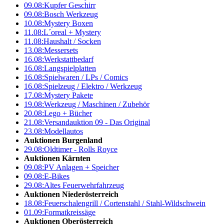
09.08:
Kupfer Geschirr
09.08:
Bosch Werkzeug
10.08:
Mystery Boxen
11.08:
L´oreal + Mystery
11.08:
Haushalt / Socken
13.08:
Messersets
16.08:
Werkstattbedarf
16.08:
Langspielplatten
16.08:
Spielwaren / LPs / Comics
16.08:
Spielzeug / Elektro / Werkzeug
17.08:
Mystery Pakete
19.08:
Werkzeug / Maschinen / Zubehör
20.08:
Lego + Bücher
21.08:
Versandauktion 09 - Das Original
23.08:
Modellautos
Auktionen Burgenland
29.08:
Oldtimer - Rolls Royce
Auktionen Kärnten
09.08:
PV Anlagen + Speicher
09.08:
E-Bikes
29.08:
Altes Feuerwehrfahrzeug
Auktionen Niederösterreich
18.08:
Feuerschalengrill / Cortenstahl / Stahl-Wildschwein
01.09:
Formatkreissäge
Auktionen Oberösterreich