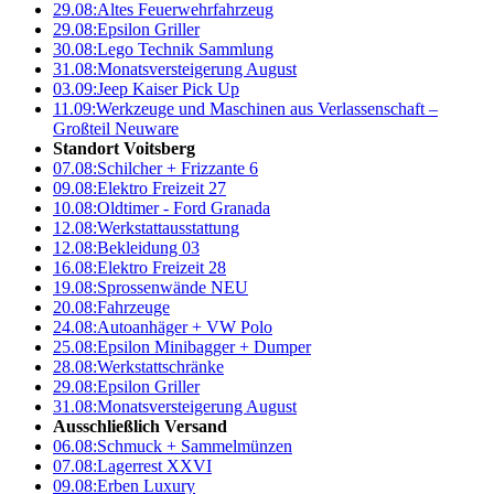
29.08:
Altes Feuerwehrfahrzeug
29.08:
Epsilon Griller
30.08:
Lego Technik Sammlung
31.08:
Monatsversteigerung August
03.09:
Jeep Kaiser Pick Up
11.09:
Werkzeuge und Maschinen aus Verlassenschaft –
Großteil Neuware
Standort Voitsberg
07.08:
Schilcher + Frizzante 6
09.08:
Elektro Freizeit 27
10.08:
Oldtimer - Ford Granada
12.08:
Werkstattausstattung
12.08:
Bekleidung 03
16.08:
Elektro Freizeit 28
19.08:
Sprossenwände NEU
20.08:
Fahrzeuge
24.08:
Autoanhäger + VW Polo
25.08:
Epsilon Minibagger + Dumper
28.08:
Werkstattschränke
29.08:
Epsilon Griller
31.08:
Monatsversteigerung August
Ausschließlich Versand
06.08:
Schmuck + Sammelmünzen
07.08:
Lagerrest XXVI
09.08:
Erben Luxury