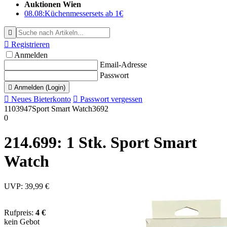
Auktionen Wien
08.08:
Küchenmessersets ab 1€


Registrieren
Anmelden
Email-Adresse
Passwort

Anmelden (Login)

Neues Bieterkonto

Passwort vergessen
1103947
Sport Smart Watch
3692
0
214.699: 1 Stk. Sport Smart
Watch
UVP: 39,99 €
Rufpreis:
4 €
kein Gebot