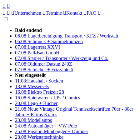





Unternehmen

Termine

Kontakt

FAQ

Bald endend
06.08:
Lagerbereinigung Transport / KFZ / Werkstatt
06.08:
Schmuck + Sammelmünzen
07.08:
Lagerrest XXVI
07.08:
Pall-Bau GmbH
07.08:
Stapler / Transporter / Werkzeug und Co.
07.08:
Oldtimer Datsun 240Z
07.08:
Schilcher + Frizzante 6
Neu eingestellt
11.08:
Haushalt / Socken
13.08:
Messersets
16.08:
Elektro Freizeit 28
16.08:
Spielwaren / LPs / Comics
20.08:
Lego + Bücher
21.08:
Neue Vintage Original Tenniszeitschriften 70er - 80er
Jahre + Krims Krams
23.08:
Modellautos
24.08:
Autoanhäger + VW Polo
25.08:
Epsilon Minibagger + Dumper
28.08:
Werkstattschränke