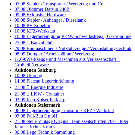
07.08:
Stapler / Transporter / Werkzeug und Co.
07.08:
Oldtimer Datsun 240Z
09.08:
Exklusive Hardware
09.08:
Stapler / Anhänger / Dieseltank
10.08:
PV-Zubehör
10.08:
KFZ-Werkstatt
16.08:
Lagerbereinigung PKW, Schwerlastregal, Gastronomie
25.08:

Bauzubehör
29.08:
Baumaschinen / Nutzfahrzeuge / Veranstaltungstechnik
08.09:
Dumper / Arbeitsbühne / Werkzeug
11.09:
Werkzeuge und Maschinen aus Verlassenschaft –
Großteil Neuware
Auktionen Salzburg
10.08:
Unimog
14.08:
Plateau Lagereinrichtung
21.08:

Energie Industrie
21.08:

LKW / Container
03.09:
Jeep Kaiser Pick Up
Auktionen Steiermark
06.08:
Lagerbereinigung Transport / KFZ / Werkstatt
07.08:
Pall-Bau GmbH
21.08:
Neue Vintage Original Tenniszeitschriften 70er - 80er
Jahre + Krims Krams
30.08:
Lego Technik Sammlung