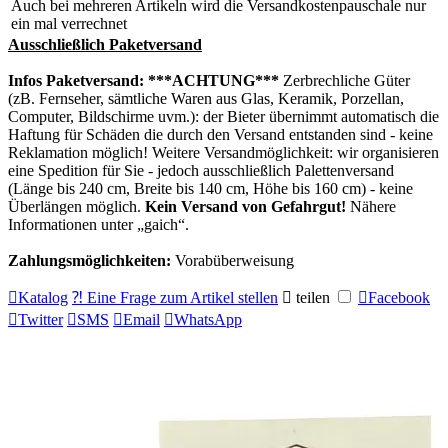
Auch bei mehreren Artikeln wird die Versandkostenpauschale nur
ein mal verrechnet
Ausschließlich Paketversand
Infos Paketversand:
***ACHTUNG***
Zerbrechliche Güter
(zB. Fernseher, sämtliche Waren aus Glas, Keramik, Porzellan,
Computer, Bildschirme uvm.): der Bieter übernimmt automatisch die
Haftung für Schäden die durch den Versand entstanden sind - keine
Reklamation möglich! Weitere Versandmöglichkeit: wir organisieren
eine Spedition für Sie - jedoch ausschließlich Palettenversand
(Länge bis 240 cm, Breite bis 140 cm, Höhe bis 160 cm) - keine
Überlängen möglich.
Kein Versand von Gefahrgut!
Nähere
Informationen unter
gaich
.
Zahlungsmöglichkeiten:
Vorabüberweisung

Katalog
⁈ Eine Frage zum Artikel stellen

teilen

Facebook

Twitter

SMS

Email

WhatsApp