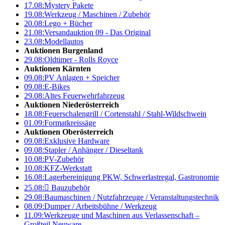
17.08:
Mystery Pakete
19.08:
Werkzeug / Maschinen / Zubehör
20.08:
Lego + Bücher
21.08:
Versandauktion 09 - Das Original
23.08:
Modellautos
Auktionen Burgenland
29.08:
Oldtimer - Rolls Royce
Auktionen Kärnten
09.08:
PV Anlagen + Speicher
09.08:
E-Bikes
29.08:
Altes Feuerwehrfahrzeug
Auktionen Niederösterreich
18.08:
Feuerschalengrill / Cortenstahl / Stahl-Wildschwein
01.09:
Formatkreissäge
Auktionen Oberösterreich
09.08:
Exklusive Hardware
09.08:
Stapler / Anhänger / Dieseltank
10.08:
PV-Zubehör
10.08:
KFZ-Werkstatt
16.08:
Lagerbereinigung PKW, Schwerlastregal, Gastronomie
25.08:

Bauzubehör
29.08:
Baumaschinen / Nutzfahrzeuge / Veranstaltungstechnik
08.09:
Dumper / Arbeitsbühne / Werkzeug
11.09:
Werkzeuge und Maschinen aus Verlassenschaft –
Großteil Neuware