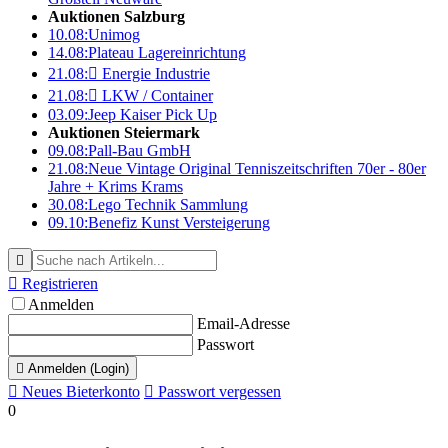
Auktionen Salzburg
10.08:
Unimog
14.08:
Plateau Lagereinrichtung
21.08:

Energie Industrie
21.08:

LKW / Container
03.09:
Jeep Kaiser Pick Up
Auktionen Steiermark
09.08:
Pall-Bau GmbH
21.08:
Neue Vintage Original Tenniszeitschriften 70er - 80er
Jahre + Krims Krams
30.08:
Lego Technik Sammlung
09.10:
Benefiz Kunst Versteigerung


Registrieren
Anmelden
Email-Adresse
Passwort

Anmelden (Login)

Neues Bieterkonto

Passwort vergessen
0