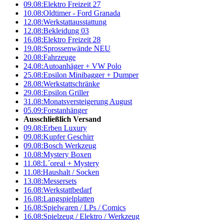
09.08:
Elektro Freizeit 27
10.08:
Oldtimer - Ford Granada
12.08:
Werkstattausstattung
12.08:
Bekleidung 03
16.08:
Elektro Freizeit 28
19.08:
Sprossenwände NEU
20.08:
Fahrzeuge
24.08:
Autoanhäger + VW Polo
25.08:
Epsilon Minibagger + Dumper
28.08:
Werkstattschränke
29.08:
Epsilon Griller
31.08:
Monatsversteigerung August
05.09:
Forstanhänger
Ausschließlich Versand
09.08:
Erben Luxury
09.08:
Kupfer Geschirr
09.08:
Bosch Werkzeug
10.08:
Mystery Boxen
11.08:
L´oreal + Mystery
11.08:
Haushalt / Socken
13.08:
Messersets
16.08:
Werkstattbedarf
16.08:
Langspielplatten
16.08:
Spielwaren / LPs / Comics
16.08:
Spielzeug / Elektro / Werkzeug