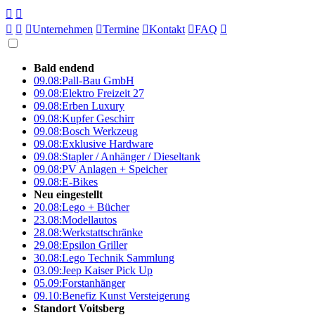





Unternehmen

Termine

Kontakt

FAQ

Bald endend
09.08:
Pall-Bau GmbH
09.08:
Elektro Freizeit 27
09.08:
Erben Luxury
09.08:
Kupfer Geschirr
09.08:
Bosch Werkzeug
09.08:
Exklusive Hardware
09.08:
Stapler / Anhänger / Dieseltank
09.08:
PV Anlagen + Speicher
09.08:
E-Bikes
Neu eingestellt
20.08:
Lego + Bücher
23.08:
Modellautos
28.08:
Werkstattschränke
29.08:
Epsilon Griller
30.08:
Lego Technik Sammlung
03.09:
Jeep Kaiser Pick Up
05.09:
Forstanhänger
09.10:
Benefiz Kunst Versteigerung
Standort Voitsberg