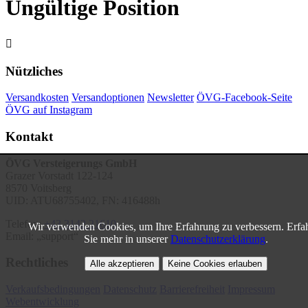
Ungültige Position

Nützliches
Versandkosten
Versandoptionen
Newsletter
ÖVG-Facebook-Seite
ÖVG auf Instagram
Kontakt
ÖVG Versteigerungs GmbH
Grazer Vorstadt 122-124
8570 Voitsberg
UID: ATU68755402, FN: 416488h
Telefon:
+43 3142 21610
Wir verwenden Cookies, um Ihre Erfahrung zu verbessern. Erfa
Email:
support
Sie mehr in unserer
Datenschutzerklärung
.
Rechtliches
Alle akzeptieren
Keine Cookies erlauben
Verkaufsbedingungen
Datenschutz
Barrierefreiheit
Impressum
Webentwicklung