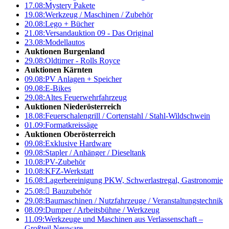
17.08:
Mystery Pakete
19.08:
Werkzeug / Maschinen / Zubehör
20.08:
Lego + Bücher
21.08:
Versandauktion 09 - Das Original
23.08:
Modellautos
Auktionen Burgenland
29.08:
Oldtimer - Rolls Royce
Auktionen Kärnten
09.08:
PV Anlagen + Speicher
09.08:
E-Bikes
29.08:
Altes Feuerwehrfahrzeug
Auktionen Niederösterreich
18.08:
Feuerschalengrill / Cortenstahl / Stahl-Wildschwein
01.09:
Formatkreissäge
Auktionen Oberösterreich
09.08:
Exklusive Hardware
09.08:
Stapler / Anhänger / Dieseltank
10.08:
PV-Zubehör
10.08:
KFZ-Werkstatt
16.08:
Lagerbereinigung PKW, Schwerlastregal, Gastronomie
25.08:

Bauzubehör
29.08:
Baumaschinen / Nutzfahrzeuge / Veranstaltungstechnik
08.09:
Dumper / Arbeitsbühne / Werkzeug
11.09:
Werkzeuge und Maschinen aus Verlassenschaft –
Großteil Neuware