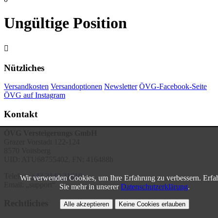
Ungültige Position

Nützliches
Versandkosten
Versandoptionen
Newsletter
ÖVG-Facebook-Seite
ÖVG auf Instagram
Kontakt
ÖVG Versteigerungs GmbH
Grazer Vorstadt 122-124
8570 Voitsberg
UID: ATU68755402, FN: 416488h
Telefon:
+43 3142 21610
Wir verwenden Cookies, um Ihre Erfahrung zu verbessern. Erfa
Email:
support
Sie mehr in unserer
Datenschutzerklärung
.
Rechtliches
Alle akzeptieren
Keine Cookies erlauben