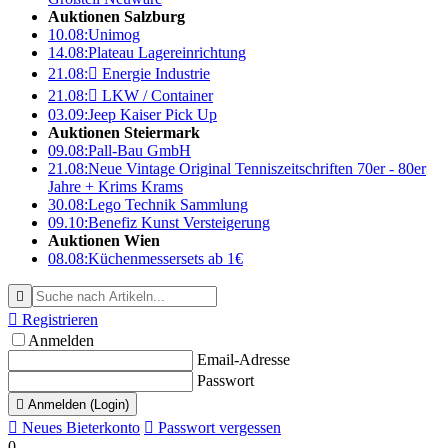
Auktionen Salzburg
10.08:
Unimog
14.08:
Plateau Lagereinrichtung
21.08:

Energie Industrie
21.08:

LKW / Container
03.09:
Jeep Kaiser Pick Up
Auktionen Steiermark
09.08:
Pall-Bau GmbH
21.08:
Neue Vintage Original Tenniszeitschriften 70er - 80er
Jahre + Krims Krams
30.08:
Lego Technik Sammlung
09.10:
Benefiz Kunst Versteigerung
Auktionen Wien
08.08:
Küchenmessersets ab 1€


Registrieren
Anmelden
Email-Adresse
Passwort

Anmelden (Login)

Neues Bieterkonto

Passwort vergessen
0