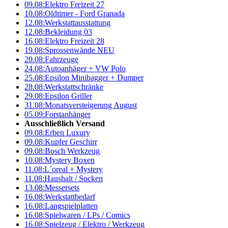
09.08:
Elektro Freizeit 27
10.08:
Oldtimer - Ford Granada
12.08:
Werkstattausstattung
12.08:
Bekleidung 03
16.08:
Elektro Freizeit 28
19.08:
Sprossenwände NEU
20.08:
Fahrzeuge
24.08:
Autoanhäger + VW Polo
25.08:
Epsilon Minibagger + Dumper
28.08:
Werkstattschränke
29.08:
Epsilon Griller
31.08:
Monatsversteigerung August
05.09:
Forstanhänger
Ausschließlich Versand
09.08:
Erben Luxury
09.08:
Kupfer Geschirr
09.08:
Bosch Werkzeug
10.08:
Mystery Boxen
11.08:
L´oreal + Mystery
11.08:
Haushalt / Socken
13.08:
Messersets
16.08:
Werkstattbedarf
16.08:
Langspielplatten
16.08:
Spielwaren / LPs / Comics
16.08:
Spielzeug / Elektro / Werkzeug