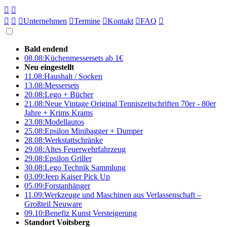





Unternehmen

Termine

Kontakt

FAQ

Bald endend
08.08:
Küchenmessersets ab 1€
Neu eingestellt
11.08:
Haushalt / Socken
13.08:
Messersets
20.08:
Lego + Bücher
21.08:
Neue Vintage Original Tenniszeitschriften 70er - 80er
Jahre + Krims Krams
23.08:
Modellautos
25.08:
Epsilon Minibagger + Dumper
28.08:
Werkstattschränke
29.08:
Altes Feuerwehrfahrzeug
29.08:
Epsilon Griller
30.08:
Lego Technik Sammlung
03.09:
Jeep Kaiser Pick Up
05.09:
Forstanhänger
11.09:
Werkzeuge und Maschinen aus Verlassenschaft –
Großteil Neuware
09.10:
Benefiz Kunst Versteigerung
Standort Voitsberg