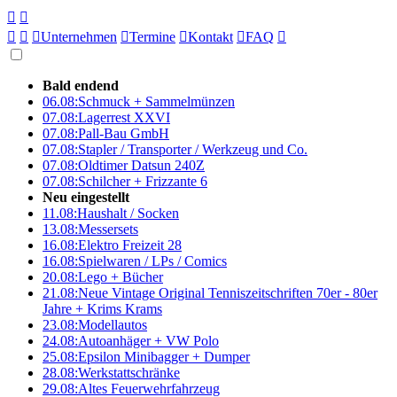





Unternehmen

Termine

Kontakt

FAQ

Bald endend
06.08:
Schmuck + Sammelmünzen
07.08:
Lagerrest XXVI
07.08:
Pall-Bau GmbH
07.08:
Stapler / Transporter / Werkzeug und Co.
07.08:
Oldtimer Datsun 240Z
07.08:
Schilcher + Frizzante 6
Neu eingestellt
11.08:
Haushalt / Socken
13.08:
Messersets
16.08:
Elektro Freizeit 28
16.08:
Spielwaren / LPs / Comics
20.08:
Lego + Bücher
21.08:
Neue Vintage Original Tenniszeitschriften 70er - 80er
Jahre + Krims Krams
23.08:
Modellautos
24.08:
Autoanhäger + VW Polo
25.08:
Epsilon Minibagger + Dumper
28.08:
Werkstattschränke
29.08:
Altes Feuerwehrfahrzeug