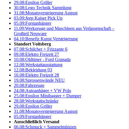
29.08:
Epsilon Griller
30.08:
Lego Technik Sammlung
31.08:
Monatsversteigerung August
03.09:
Jeep Kaiser Pick Up
05.09:
Forstanhänger
11.09:
Werkzeuge und Maschinen aus Verlassenschaft –
Großteil Neuware
04.10:
Benefiz Kunst Versteigerung
Standort Voitsberg
07.08:
Schilcher + Frizzante 6
09.08:
Elektro Freizeit 27
10.08:
Oldtimer - Ford Granada
12.08:
Werkstattausstattung
12.08:
Bekleidung 03
16.08:
Elektro Freizeit 28
19.08:
Sprossenwände NEU
20.08:
Fahrzeuge
24.08:
Autoanhäger + VW Polo
25.08:
Epsilon Minibagger + Dumper
28.08:
Werkstattschränke
29.08:
Epsilon Griller
31.08:
Monatsversteigerung August
05.09:
Forstanhänger
Ausschließlich Versand
06.08:
Schmuck + Sammelmünzen