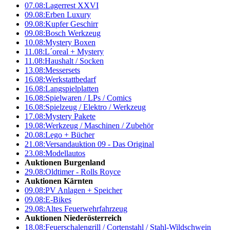
07.08:
Lagerrest XXVI
09.08:
Erben Luxury
09.08:
Kupfer Geschirr
09.08:
Bosch Werkzeug
10.08:
Mystery Boxen
11.08:
L´oreal + Mystery
11.08:
Haushalt / Socken
13.08:
Messersets
16.08:
Werkstattbedarf
16.08:
Langspielplatten
16.08:
Spielwaren / LPs / Comics
16.08:
Spielzeug / Elektro / Werkzeug
17.08:
Mystery Pakete
19.08:
Werkzeug / Maschinen / Zubehör
20.08:
Lego + Bücher
21.08:
Versandauktion 09 - Das Original
23.08:
Modellautos
Auktionen Burgenland
29.08:
Oldtimer - Rolls Royce
Auktionen Kärnten
09.08:
PV Anlagen + Speicher
09.08:
E-Bikes
29.08:
Altes Feuerwehrfahrzeug
Auktionen Niederösterreich
18.08:
Feuerschalengrill / Cortenstahl / Stahl-Wildschwein