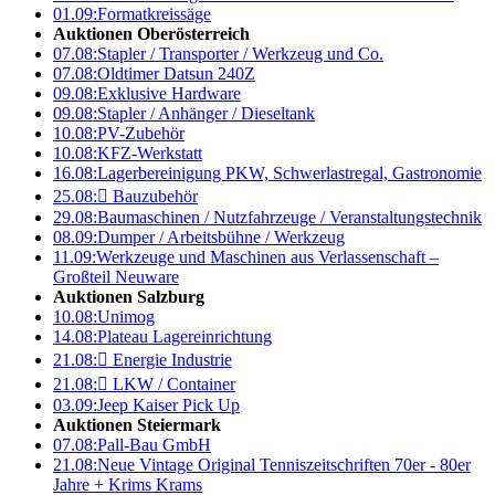
01.09:
Formatkreissäge
Auktionen Oberösterreich
07.08:
Stapler / Transporter / Werkzeug und Co.
07.08:
Oldtimer Datsun 240Z
09.08:
Exklusive Hardware
09.08:
Stapler / Anhänger / Dieseltank
10.08:
PV-Zubehör
10.08:
KFZ-Werkstatt
16.08:
Lagerbereinigung PKW, Schwerlastregal, Gastronomie
25.08:

Bauzubehör
29.08:
Baumaschinen / Nutzfahrzeuge / Veranstaltungstechnik
08.09:
Dumper / Arbeitsbühne / Werkzeug
11.09:
Werkzeuge und Maschinen aus Verlassenschaft –
Großteil Neuware
Auktionen Salzburg
10.08:
Unimog
14.08:
Plateau Lagereinrichtung
21.08:

Energie Industrie
21.08:

LKW / Container
03.09:
Jeep Kaiser Pick Up
Auktionen Steiermark
07.08:
Pall-Bau GmbH
21.08:
Neue Vintage Original Tenniszeitschriften 70er - 80er
Jahre + Krims Krams