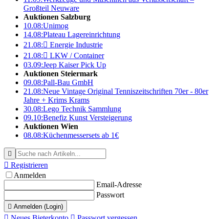
Großteil Neuware
Auktionen Salzburg
10.08:
Unimog
14.08:
Plateau Lagereinrichtung
21.08:

Energie Industrie
21.08:

LKW / Container
03.09:
Jeep Kaiser Pick Up
Auktionen Steiermark
09.08:
Pall-Bau GmbH
21.08:
Neue Vintage Original Tenniszeitschriften 70er - 80er
Jahre + Krims Krams
30.08:
Lego Technik Sammlung
09.10:
Benefiz Kunst Versteigerung
Auktionen Wien
08.08:
Küchenmessersets ab 1€


Registrieren
Anmelden
Email-Adresse
Passwort

Anmelden (Login)

Neues Bieterkonto

Passwort vergessen