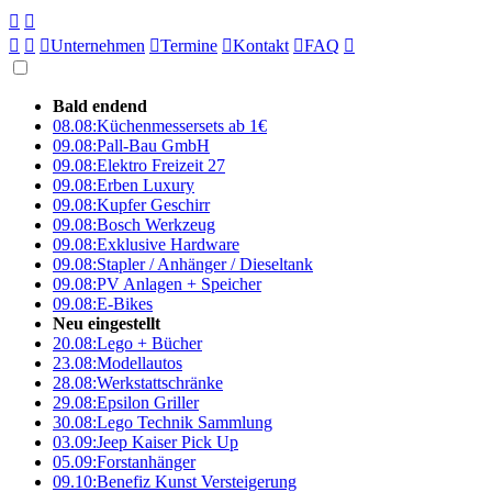





Unternehmen

Termine

Kontakt

FAQ

Bald endend
08.08:
Küchenmessersets ab 1€
09.08:
Pall-Bau GmbH
09.08:
Elektro Freizeit 27
09.08:
Erben Luxury
09.08:
Kupfer Geschirr
09.08:
Bosch Werkzeug
09.08:
Exklusive Hardware
09.08:
Stapler / Anhänger / Dieseltank
09.08:
PV Anlagen + Speicher
09.08:
E-Bikes
Neu eingestellt
20.08:
Lego + Bücher
23.08:
Modellautos
28.08:
Werkstattschränke
29.08:
Epsilon Griller
30.08:
Lego Technik Sammlung
03.09:
Jeep Kaiser Pick Up
05.09:
Forstanhänger
09.10:
Benefiz Kunst Versteigerung