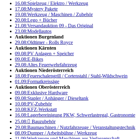
16.08:
Spielzeug / Elektro / Werkzeug
17.08:
Mystery Pakete
19.08:
Werkzeug / Maschinen / Zubehör
20.08:
Lego + Bücher
21.08:
Versandauktion 09 - Das Original
23.08:
Modellautos
Auktionen Burgenland
29.08:
Oldtimer - Rolls Royce
Auktionen Kärnten
09.08:
PV Anlagen + Speicher
09.08:
E-Bikes
29.08:
Altes Feuerwehrfahrzeug
Auktionen Niederösterreich
18.08:
Feuerschalengrill / Cortenstahl / Stahl-Wildschwein
01.09:
Formatkreissäge
Auktionen Oberösterreich
09.08:
Exklusive Hardware
09.08:
Stapler / Anhänger / Dieseltank
10.08:
PV-Zubehör
10.08:
KFZ-Werkstatt
16.08:
Lagerbereinigung PKW, Schwerlastregal, Gastronomie
25.08:

Bauzubehör
29.08:
Baumaschinen / Nutzfahrzeuge / Veranstaltungstechnik
08.09:
Dumper / Arbeitsbühne / Werkzeug
11.09:
Werkzeuge und Maschinen aus Verlassenschaft –