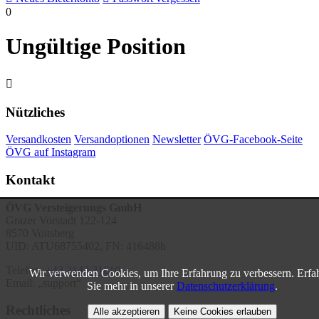
0
Ungültige Position

Nützliches
Versandkosten
Versandoptionen
Newsletter
ÖVG-Facebook-Seite
ÖVG auf Instagram
Kontakt
ÖVG Versteigerungs GmbH
Grazer Vorstadt 122-124
8570 Voitsberg
UID: ATU68755402, FN: 416488h
Telefon:
+43 3142 21610
Wir verwenden Cookies, um Ihre Erfahrung zu verbessern. Erfa
Email:
support
Sie mehr in unserer
Datenschutzerklärung
.
Rechtliches
Alle akzeptieren
Keine Cookies erlauben