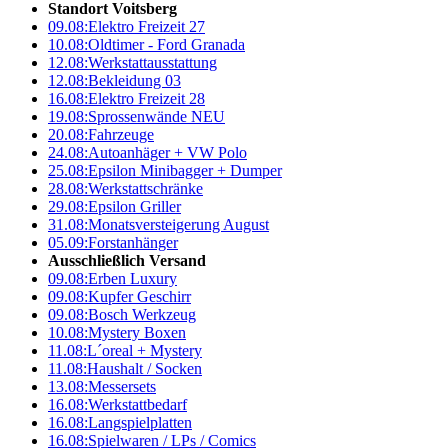
Standort Voitsberg
09.08:
Elektro Freizeit 27
10.08:
Oldtimer - Ford Granada
12.08:
Werkstattausstattung
12.08:
Bekleidung 03
16.08:
Elektro Freizeit 28
19.08:
Sprossenwände NEU
20.08:
Fahrzeuge
24.08:
Autoanhäger + VW Polo
25.08:
Epsilon Minibagger + Dumper
28.08:
Werkstattschränke
29.08:
Epsilon Griller
31.08:
Monatsversteigerung August
05.09:
Forstanhänger
Ausschließlich Versand
09.08:
Erben Luxury
09.08:
Kupfer Geschirr
09.08:
Bosch Werkzeug
10.08:
Mystery Boxen
11.08:
L´oreal + Mystery
11.08:
Haushalt / Socken
13.08:
Messersets
16.08:
Werkstattbedarf
16.08:
Langspielplatten
16.08:
Spielwaren / LPs / Comics